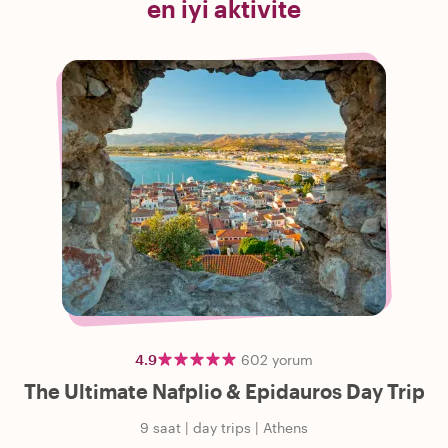
en iyi aktivite
4.9
602
yorum
The Ultimate Nafplio & Epidauros Day Trip
9 saat
|
day trips
|
Athens