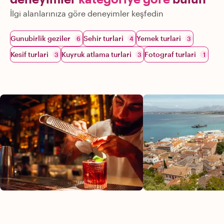
İlgi alanlarınıza göre deneyimler keşfedin
Gunubirlik geziler
Sehir turlari
Yemek turlari
6
4
3
Kesif turlari
Kuyruk atlama turlari
Fotograf turlari
3
3
1