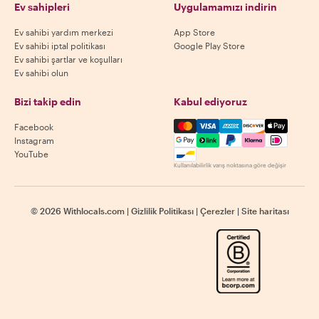
Ev sahipleri
Uygulamamızı indirin
Ev sahibi yardım merkezi
App Store
Ev sahibi iptal politikası
Google Play Store
Ev sahibi şartlar ve koşulları
Ev sahibi olun
Bizi takip edin
Kabul ediyoruz
Mastercard, Visa, Amex, Di
Facebook
Instagram
YouTube
Kullanılabilirlik varış noktasına göre değişir
©
2026
Withlocals.com
|
Gizlilik Politikası
|
Çerezler
|
Site haritası