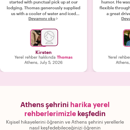
started with punctual pick up at our
humor. He wa
lodging. Thomas generously supplied
flexible throug
us with a cooler of water and iced
a great driv
Devamını oku
Dev
coffee for our journey. His knowledge
storyteller who brought
and love of Greek history made the
and interesting
experience so rich. On top of our tour,
life, while 
he messaged us with so many
information th
recommendations for things to do,
before. As a wor
restaurants to try for our remaining
conversationa
Kirsten
days in Athens and Naxos. He truly
stories and
Yerel rehber hakkında
Thomas
Yerel rehbe
went above and beyond and is just a
experiences i
Athens, July 5, 2026
Athens
lovely person to spend a day with. We
were truly del
highly recommend Thomas!"
have Ioannis a
highly recom
looking fo
enriching exp
Athens şehrini
harika yerel
rehberlerimizle
keşfedin
Kişisel hikayelerini öğrenin ve Athens şehrini yerellerle
nasıl keşfedebileceğinizi öğrenin