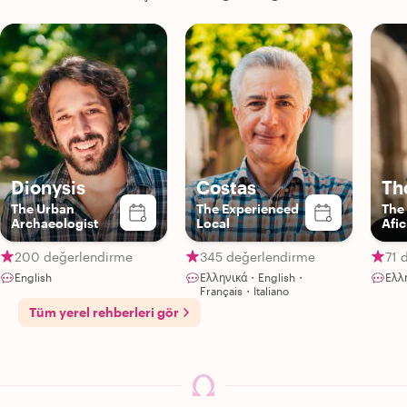
Dionysis
Costas
Th
The Urban
The Experienced
The
Archaeologist
Local
Afi
200 değerlendirme
345 değerlendirme
71 
English
Ελληνικά・English・
Ελλ
Français・Italiano
Tüm yerel rehberleri gör