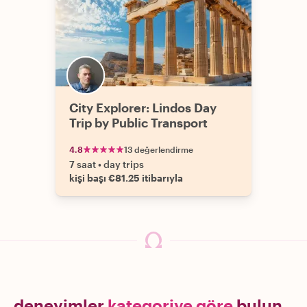
City Explorer: Lindos Day
Trip by Public Transport
4.8
13 değerlendirme
7 saat
•
day trips
kişi başı €81.25 itibarıyla
deneyimler
kategoriye göre
bulun