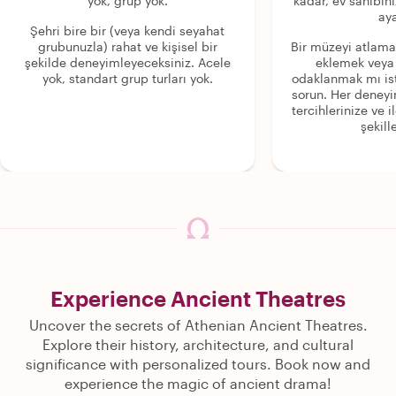
yok, grup yok.
kadar, ev sahibini
aya
Şehri bire bir (veya kendi seyahat
grubunuzla) rahat ve kişisel bir
Bir müzeyi atlama
şekilde deneyimleyeceksiniz. Acele
eklemek veya
yok, standart grup turları yok.
odaklanmak mı is
sorun. Her deney
tercihlerinize ve i
şekille
Experience Ancient Theatres
Uncover the secrets of Athenian Ancient Theatres.
Explore their history, architecture, and cultural
significance with personalized tours. Book now and
experience the magic of ancient drama!