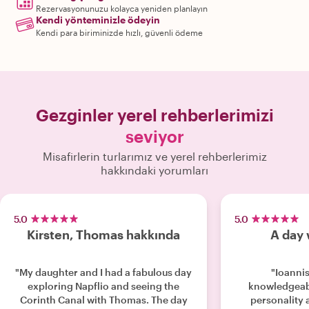
Rezervasyonunuzu kolayca yeniden planlayın
Kendi yönteminizle ödeyin
Kendi para biriminizde hızlı, güvenli ödeme
Gezginler yerel rehberlerimizi
seviyor
Misafirlerin turlarımız ve yerel rehberlerimiz
hakkındaki yorumları
5.0
5.0
Kirsten, Thomas hakkında
A day 
"My daughter and I had a fabulous day
"Ioannis
exploring Napflio and seeing the
knowledgeabl
Corinth Canal with Thomas. The day
personality 