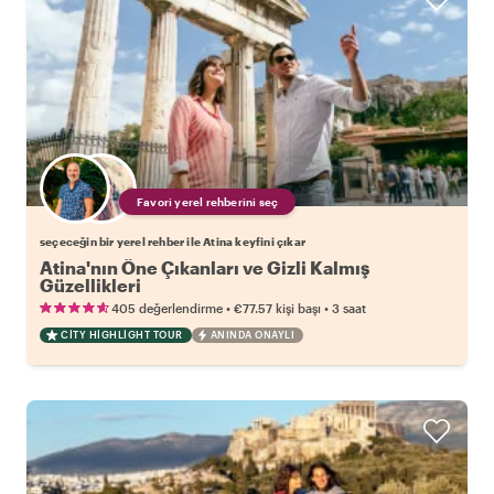
Favori yerel rehberini seç
seçeceğin bir yerel rehber ile Atina keyfini çıkar
Atina'nın Öne Çıkanları ve Gizli Kalmış
Güzellikleri
•
•
405 değerlendirme
€77.57
kişi başı
3 saat
CITY HIGHLIGHT TOUR
ANINDA ONAYLI