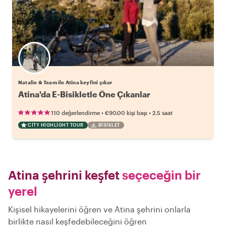
Natalie & Team ile Atina keyfini çıkar
Atina'da E-Bisikletle Öne Çıkanlar
•
•
110 değerlendirme
€90.00
kişi başı
2.5 saat
CITY HIGHLIGHT TOUR
BISIKLET
Atina şehrini keşfet
seçeceğin bir
yerel
Kişisel hikayelerini öğren ve Atina şehrini onlarla
birlikte nasıl keşfedebileceğini öğren