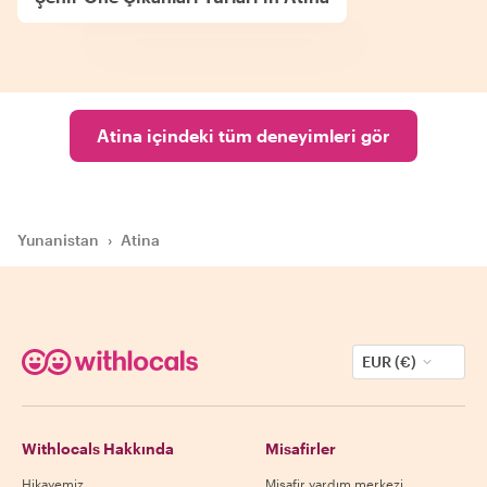
Atina içindeki tüm deneyimleri gör
Yunanistan
›
Atina
EUR (€)
Withlocals Hakkında
Misafirler
Hikayemiz
Misafir yardım merkezi