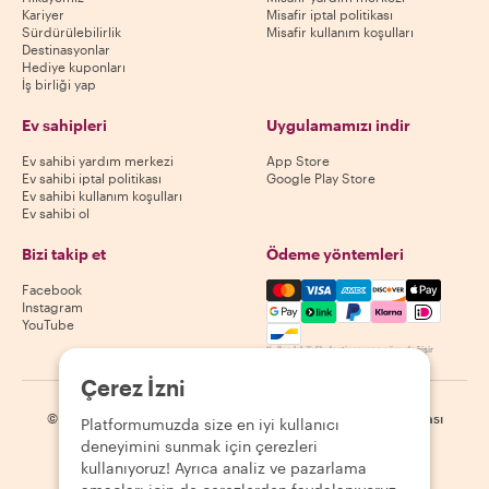
Kariyer
Misafir iptal politikası
Sürdürülebilirlik
Misafir kullanım koşulları
Destinasyonlar
Hediye kuponları
İş birliği yap
Ev sahipleri
Uygulamamızı indir
Ev sahibi yardım merkezi
App Store
Ev sahibi iptal politikası
Google Play Store
Ev sahibi kullanım koşulları
Ev sahibi ol
Bizi takip et
Ödeme yöntemleri
Mastercard, Visa, Amex, Di
Facebook
Instagram
YouTube
Kullanılabilirlik destinasyona göre değişir
Çerez İzni
©
2026
Withlocals.com
|
Gizlilik Politikası
|
Çerezler
|
Site haritası
Platformumuzda size en iyi kullanıcı
deneyimini sunmak için çerezleri
kullanıyoruz! Ayrıca analiz ve pazarlama