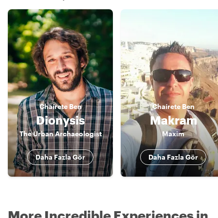
Chaírete
Ben
Chaírete
Ben
Dionysis
Makram
The Urban Archaeologist
Maxim
Daha Fazla Gör
Daha Fazla Gör
More Incredible Experiences in