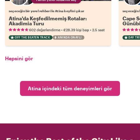
seçeceğin bir yerel rehber ile Atina keyfini çıkar
seçeceğin b
Atina'da Keşfedilmemiş Rotalar:
Cape S
Akadimia Turu
Günübir
•
•
602 değerlendirme
€28.39
kişi başı
2.5 saat
OFF THE BEATEN TRACK
ANINDA ONAYLI
DAY TRI
Hepsini gör
Atina içindeki tüm deneyimleri gör