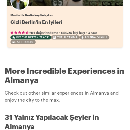
Martin ile Berlin keyfini çıkar
Gizli Berlin'in En İyileri
•
•
294 değerlendirme
€59.00
kişi başı
3 saat
OFF THE BEATEN TRACK
TOPLU TAŞIMA
ANINDA ONAYLI
AILE DOSTU
More Incredible Experiences in
Almanya
Check out other similar experiences in Almanya and
enjoy the city to the max.
31 Yalnız Yapılacak Şeyler in
Almanya