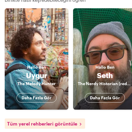
Hallo
Ben
Hallo
Ben
Uygur
Seth
The Melody Hunter
The Nerdy Historian (redundant?)
Daha Fazla Gör
Daha Fazla Gör
Tüm yerel rehberleri görüntüle