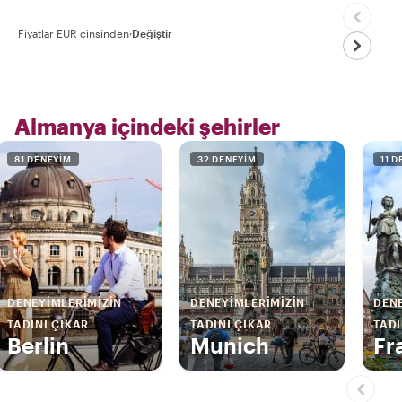
Fiyatlar EUR cinsinden
·
Değiştir
Almanya içindeki şehirler
81 DENEYIM
32 DENEYIM
11 
DENEYIMLERIMIZIN
DENEYIMLERIMIZIN
DENE
TADINI ÇIKAR
TADINI ÇIKAR
TADI
Berlin
Munich
Fr