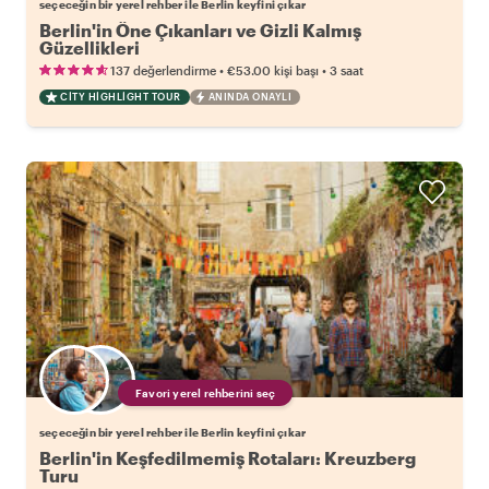
seçeceğin bir yerel rehber ile Berlin keyfini çıkar
Berlin'in Öne Çıkanları ve Gizli Kalmış
Güzellikleri
•
•
137 değerlendirme
€53.00
kişi başı
3 saat
CITY HIGHLIGHT TOUR
ANINDA ONAYLI
Favori yerel rehberini seç
seçeceğin bir yerel rehber ile Berlin keyfini çıkar
Berlin'in Keşfedilmemiş Rotaları: Kreuzberg
Turu