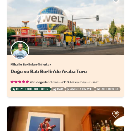
Miha ile Berlin keyfini çıkar
Doğu ve Batı Berlin'de Araba Turu
•
•
786 değerlendirme
€110.49
kişi başı
3 saat
CITY HIGHLIGHT TOUR
CAR
ANINDA ONAYLI
AILE DOSTU