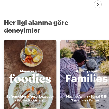
Her ilgi alanına göre
deneyimler
Almanya için
Almanya için
Ev Yemekleri • Yerel Lezzetler
Hazine Avları • Sanat & El
• Yemek Pazarları
...
Sanatları • Yemek
...