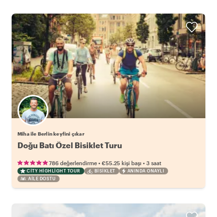
Miha ile Berlin keyfini çıkar
Doğu Batı Özel Bisiklet Turu
•
•
786 değerlendirme
€55.25
kişi başı
3 saat
CITY HIGHLIGHT TOUR
BISIKLET
ANINDA ONAYLI
AILE DOSTU