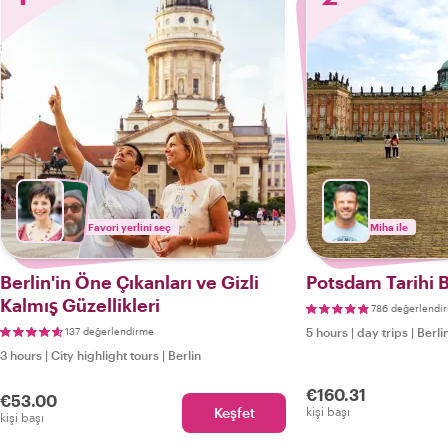
Favori yerlini seç
Miha ile
Berlin'in Öne Çıkanları ve Gizli
Potsdam Tarihi 
Kalmış Güzellikleri
786 değerlendi
137 değerlendirme
5 hours
|
day trips
|
Berli
3 hours
|
City highlight tours
|
Berlin
€160.31
€53.00
Keşfet
kişi başı
kişi başı