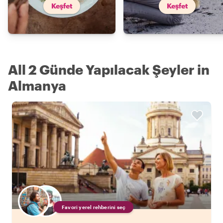
Keşfet
Keşfet
All 2 Günde Yapılacak Şeyler in
Almanya
Favori yerel rehberini seç