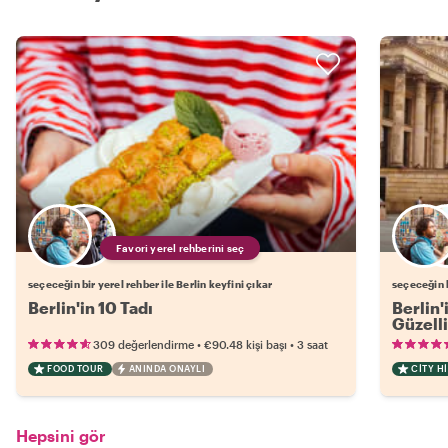
Favori yerel rehberini seç
seçeceğin bir yerel rehber ile Berlin keyfini çıkar
seçeceğin b
Berlin'in 10 Tadı
Berlin'
Güzelli
•
•
309 değerlendirme
€90.48
kişi başı
3 saat
FOOD TOUR
ANINDA ONAYLI
CITY H
Hepsini gör