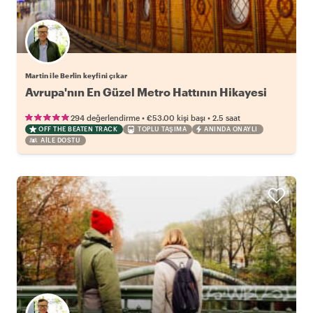
Martin ile Berlin keyfini çıkar
Avrupa'nın En Güzel Metro Hattının Hikayesi
•
•
294 değerlendirme
€53.00
kişi başı
2.5 saat
OFF THE BEATEN TRACK
TOPLU TAŞIMA
ANINDA ONAYLI
AILE DOSTU