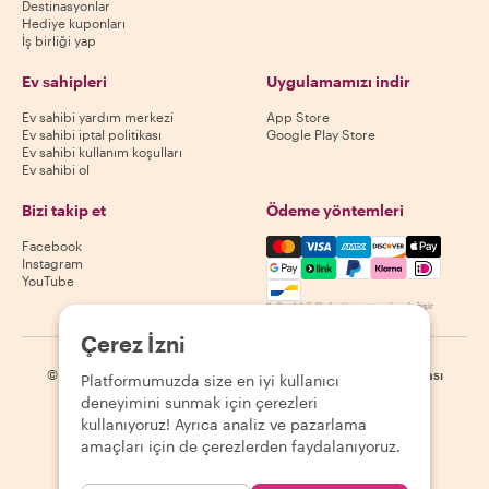
Destinasyonlar
Hediye kuponları
İş birliği yap
Ev sahipleri
Uygulamamızı indir
Ev sahibi yardım merkezi
App Store
Ev sahibi iptal politikası
Google Play Store
Ev sahibi kullanım koşulları
Ev sahibi ol
Bizi takip et
Ödeme yöntemleri
Mastercard, Visa, Amex, Di
Facebook
Instagram
YouTube
Kullanılabilirlik destinasyona göre değişir
Çerez İzni
©
2026
Withlocals.com
|
Gizlilik Politikası
|
Çerezler
|
Site haritası
Platformumuzda size en iyi kullanıcı
deneyimini sunmak için çerezleri
kullanıyoruz! Ayrıca analiz ve pazarlama
amaçları için de çerezlerden faydalanıyoruz.