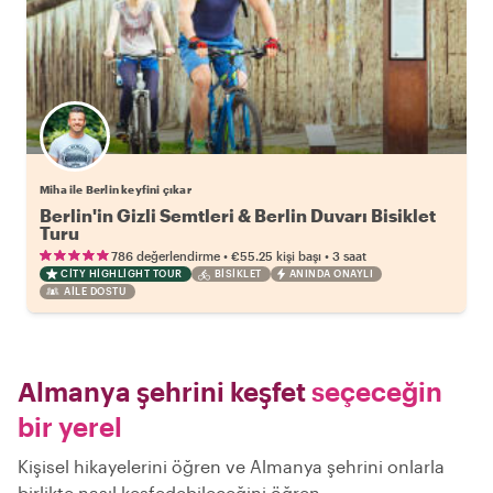
Miha ile Berlin keyfini çıkar
Berlin'in Gizli Semtleri & Berlin Duvarı Bisiklet
Turu
•
•
786 değerlendirme
€55.25
kişi başı
3 saat
CITY HIGHLIGHT TOUR
BISIKLET
ANINDA ONAYLI
AILE DOSTU
Almanya şehrini keşfet
seçeceğin
bir yerel
Kişisel hikayelerini öğren ve Almanya şehrini onlarla
birlikte nasıl keşfedebileceğini öğren