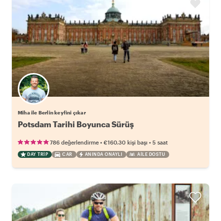
Miha ile Berlin keyfini çıkar
Potsdam Tarihi Boyunca Sürüş
•
•
786 değerlendirme
€160.30
kişi başı
5 saat
DAY TRIP
CAR
ANINDA ONAYLI
AILE DOSTU