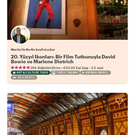
Martin ile Berlin keyfini çıkar
20. Yüzyıl İkonları: Bir Film Tutkunuyla David
Bowie ve Marlene Dietrich
•
•
294 değerlendirme
€50.93
kişi başı
2.5 saat
ART & CULTURE TOUR
TOPLU TAŞIMA
ANINDA ONAYLI
AILE DOSTU