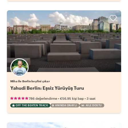
Miha ile Berlin keyfini çıkar
Yahudi Berlin: Eşsiz Yürüyüş Turu
•
•
786 değerlendirme
€56.95
kişi başı
3 saat
OFF THE BEATEN TRACK
ANINDA ONAYLI
AILE DOSTU