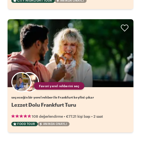
CITY HIGHLIGHT TOUR
ANINDA ONAYLI
Favori yerel rehberini seç
seçeceğin bir yerel rehber ile Frankfurt keyfini çıkar
Lezzet Dolu Frankfurt Turu
•
•
108 değerlendirme
€77.21
kişi başı
2 saat
FOOD TOUR
ANINDA ONAYLI