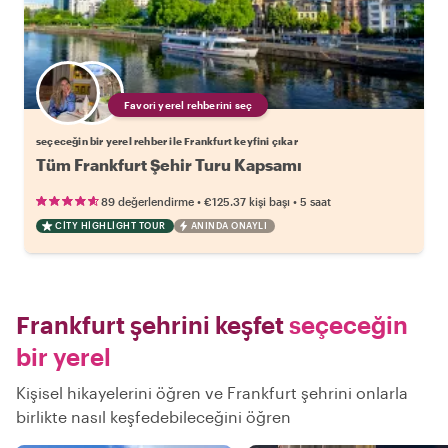
Favori yerel rehberini seç
seçeceğin bir yerel rehber ile Frankfurt keyfini çıkar
Tüm Frankfurt Şehir Turu Kapsamı
•
•
89 değerlendirme
€125.37
kişi başı
5 saat
CITY HIGHLIGHT TOUR
ANINDA ONAYLI
Frankfurt şehrini keşfet
seçeceğin
bir yerel
Kişisel hikayelerini öğren ve Frankfurt şehrini onlarla
birlikte nasıl keşfedebileceğini öğren