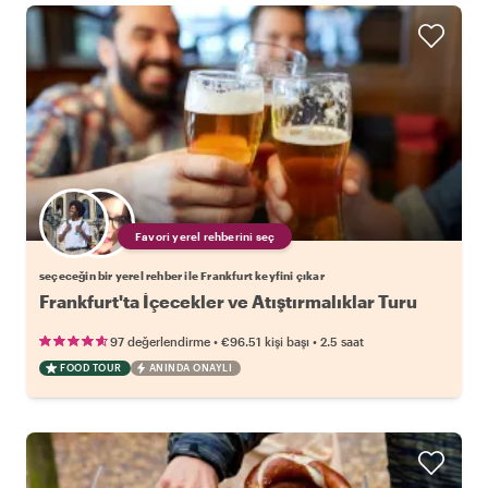
Favori yerel rehberini seç
seçeceğin bir yerel rehber ile Frankfurt keyfini çıkar
Frankfurt'ta İçecekler ve Atıştırmalıklar Turu
•
•
97 değerlendirme
€96.51
kişi başı
2.5 saat
FOOD TOUR
ANINDA ONAYLI