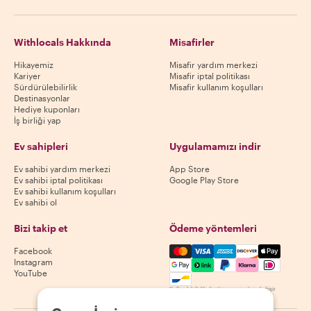
Withlocals Hakkında
Misafirler
Hikayemiz
Misafir yardım merkezi
Kariyer
Misafir iptal politikası
Sürdürülebilirlik
Misafir kullanım koşulları
Destinasyonlar
Hediye kuponları
İş birliği yap
Ev sahipleri
Uygulamamızı indir
Ev sahibi yardım merkezi
App Store
Ev sahibi iptal politikası
Google Play Store
Ev sahibi kullanım koşulları
Ev sahibi ol
Bizi takip et
Ödeme yöntemleri
Mastercard, Visa, Amex, Di
Facebook
Instagram
YouTube
Kullanılabilirlik destinasyona göre değişir