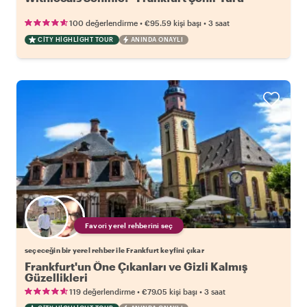
•
•
100 değerlendirme
€95.59
kişi başı
3 saat
CITY HIGHLIGHT TOUR
ANINDA ONAYLI
Favori yerel rehberini seç
seçeceğin bir yerel rehber ile Frankfurt keyfini çıkar
Frankfurt'un Öne Çıkanları ve Gizli Kalmış
Güzellikleri
•
•
119 değerlendirme
€79.05
kişi başı
3 saat