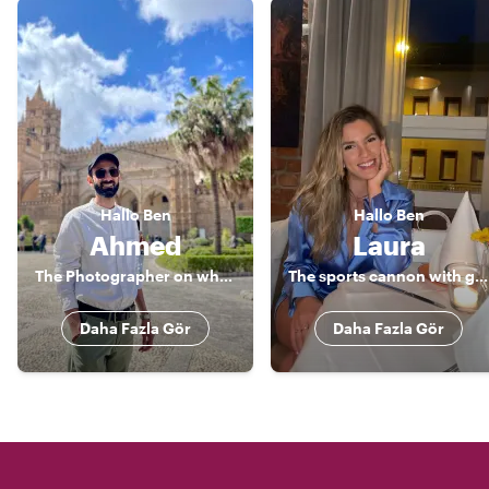
Hallo
Ben
Hallo
Ben
Ahmed
Laura
The Photographer on wheels
The sports cannon with good taste
Daha Fazla Gör
Daha Fazla Gör