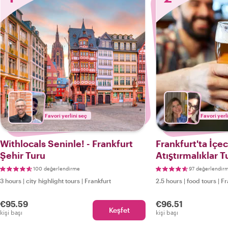
Favori yerlini seç
Favori yerl
Withlocals Seninle! - Frankfurt
Frankfurt'ta İçe
Şehir Turu
Atıştırmalıklar T
100 değerlendirme
97 değerlendir
3 hours
|
city highlight tours
|
Frankfurt
2.5 hours
|
food tours
|
Fr
€95.59
€96.51
Keşfet
kişi başı
kişi başı