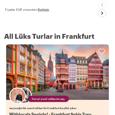
Fiyatlar EUR cinsinden
·
Değiştir
All Lüks Turlar in Frankfurt
Favori yerel rehberini seç
seçeceğin bir yerel rehber ile Frankfurt keyfini çıkar
Withlocals Seninle! - Frankfurt Şehir Turu