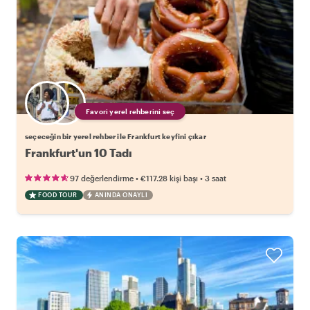
Favori yerel rehberini seç
seçeceğin bir yerel rehber ile Frankfurt keyfini çıkar
Frankfurt'un 10 Tadı
•
•
97 değerlendirme
€117.28
kişi başı
3 saat
FOOD TOUR
ANINDA ONAYLI