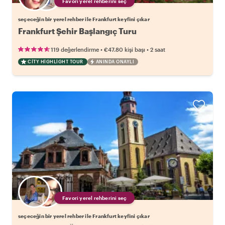
Favori yerel rehberini seç
seçeceğin bir yerel rehber ile Frankfurt keyfini çıkar
Frankfurt Şehir Başlangıç Turu
•
•
119 değerlendirme
€47.80
kişi başı
2 saat
CITY HIGHLIGHT TOUR
ANINDA ONAYLI
Favori yerel rehberini seç
seçeceğin bir yerel rehber ile Frankfurt keyfini çıkar