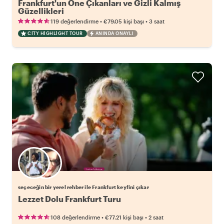
Frankfurt'un Öne Çıkanları ve Gizli Kalmış
Güzellikleri
•
•
119 değerlendirme
€79.05
kişi başı
3 saat
CITY HIGHLIGHT TOUR
ANINDA ONAYLI
Favori yerel rehberini seç
seçeceğin bir yerel rehber ile Frankfurt keyfini çıkar
Lezzet Dolu Frankfurt Turu
•
•
108 değerlendirme
€77.21
kişi başı
2 saat