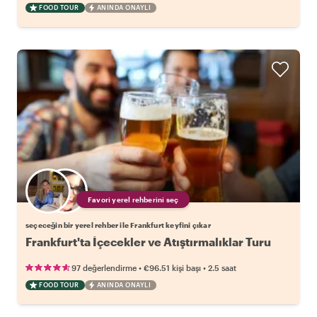
FOOD TOUR
ANINDA ONAYLI
Favori yerel rehberini seç
seçeceğin bir yerel rehber ile Frankfurt keyfini çıkar
Frankfurt'ta İçecekler ve Atıştırmalıklar Turu
•
•
97 değerlendirme
€96.51
kişi başı
2.5 saat
FOOD TOUR
ANINDA ONAYLI