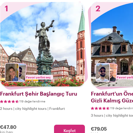
1
2
Favori yerlini seç
Favori yerl
Frankfurt Şehir Başlangıç Turu
Frankfurt'un Öne
Gizli Kalmış Güze
119 değerlendirme
2 hours
|
city highlight tours
|
Frankfurt
119 değerlendi
3 hours
|
city highlight to
€47.80
€79.05
Keşfet
kişi başı