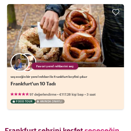
Favori yerel rehberini seç
seçeceğin bir yerel rehber ile Frankfurt keyfini çıkar
Frankfurt'un 10 Tadı
•
•
97 değerlendirme
€117.28
kişi başı
3 saat
FOOD TOUR
ANINDA ONAYLI
Frankfurt şehrini keşfet
seçeceğin