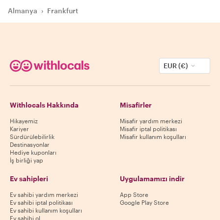
Almanya
›
Frankfurt
EUR (€)
Withlocals Hakkında
Misafirler
Hikayemiz
Misafir yardım merkezi
Kariyer
Misafir iptal politikası
Sürdürülebilirlik
Misafir kullanım koşulları
Destinasyonlar
Hediye kuponları
İş birliği yap
Ev sahipleri
Uygulamamızı indir
Ev sahibi yardım merkezi
App Store
Ev sahibi iptal politikası
Google Play Store
Ev sahibi kullanım koşulları
Ev sahibi ol