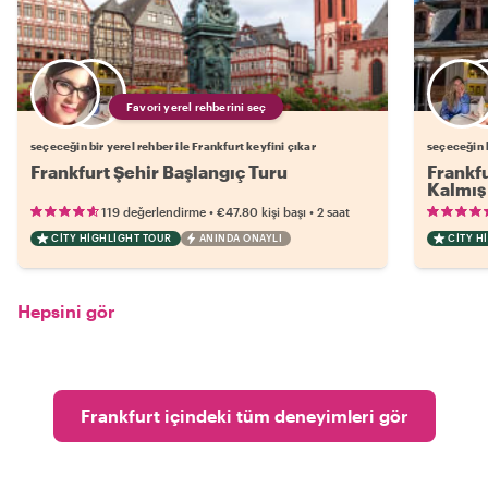
Favori yerel rehberini seç
seçeceğin bir yerel rehber ile Frankfurt keyfini çıkar
seçeceğin b
Frankfurt Şehir Başlangıç Turu
Frankfu
Kalmış 
•
•
119 değerlendirme
€47.80
kişi başı
2 saat
CITY HIGHLIGHT TOUR
ANINDA ONAYLI
CITY H
Hepsini gör
Frankfurt içindeki tüm deneyimleri gör