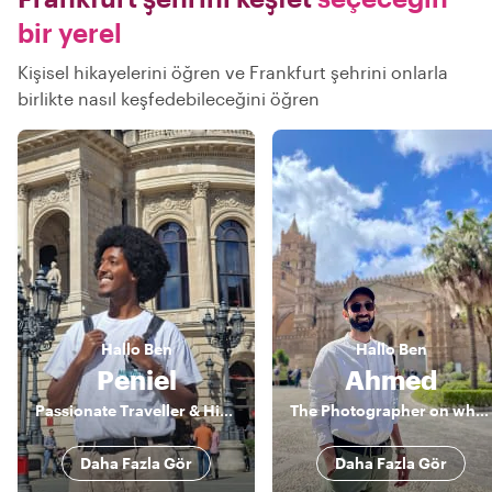
bir yerel
Kişisel hikayelerini öğren ve Frankfurt şehrini onlarla
birlikte nasıl keşfedebileceğini öğren
Hallo
Ben
Hallo
Ben
Peniel
Ahmed
Passionate Traveller & History Nerd
The Photographer on wheels
Daha Fazla Gör
Daha Fazla Gör