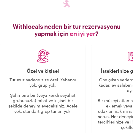
Withlocals neden bir tur rezervasyonu
yapmak için
en iyi yer
?
Özel ve kişisel
İsteklerinize
Turunuz sadece size özel. Yabancı
Öne çıkan yerlerd
yok, grup yok.
kadar, ev sahibini
aya
Şehri bire bir (veya kendi seyahat
grubunuzla) rahat ve kişisel bir
Bir müzeyi atlama
şekilde deneyimleyeceksiniz. Acele
eklemek veya
yok, standart grup turları yok.
odaklanmak mı is
sorun. Her deney
tercihlerinize ve i
şekille