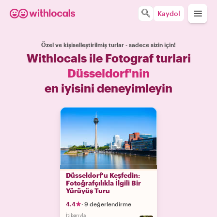
Kaydol
Özel ve kişiselleştirilmiş turlar - sadece sizin için!
Withlocals ile Fotograf turlari
Düsseldorf'nin
en iyisini deneyimleyin
Düsseldorf'u Keşfedin:
Fotoğrafçılıkla İlgili Bir
Yürüyüş Turu
4.4
·
9 değerlendirme
İtibarıyla