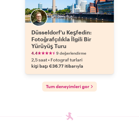
Düsseldorf'u Keşfedin:
Fotoğrafçılıkla İlgili Bir
Yürüyüş Turu
4.4
9 değerlendirme
2,5 saat
•
Fotograf turlari
kişi başı €36.77 itibarıyla
Tum deneyimleri gor