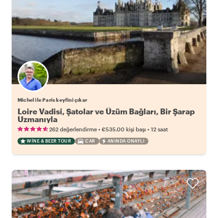
Michel ile Paris keyfini çıkar
Loire Vadisi, Şatolar ve Üzüm Bağları, Bir Şarap
Uzmanıyla
•
•
262 değerlendirme
€535.00
kişi başı
12 saat
WINE & BEER TOUR
CAR
ANINDA ONAYLI