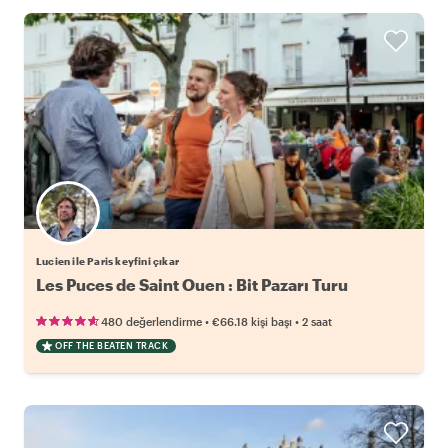
Lucien ile Paris keyfini çıkar
Les Puces de Saint Ouen : Bit Pazarı Turu
•
•
480 değerlendirme
€66.18
kişi başı
2 saat
OFF THE BEATEN TRACK