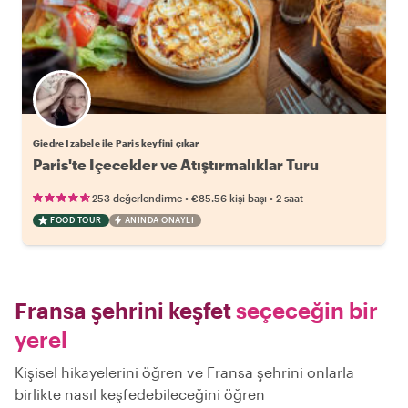
Giedre Izabele ile Paris keyfini çıkar
Paris'te İçecekler ve Atıştırmalıklar Turu
•
•
253 değerlendirme
€85.56
kişi başı
2 saat
FOOD TOUR
ANINDA ONAYLI
Fransa şehrini keşfet
seçeceğin bir
yerel
Kişisel hikayelerini öğren ve Fransa şehrini onlarla
birlikte nasıl keşfedebileceğini öğren