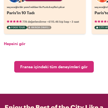
seçeceğin bir yerel rehber ile Paris keyfini çıkar
seçeceğin b
Paris'in 10 Tadı
Paris't
•
•
778 değerlendirme
€115.46
kişi başı
3 saat
FOOD TOUR
ANINDA ONAYLI
CITY H
Hepsini gör
Fransa içindeki tüm deneyimleri gör
Enjoy the Best of the City Like a