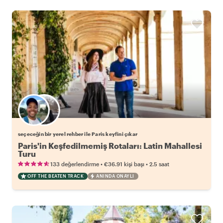
Favori yerel rehberini seç
seçeceğin bir yerel rehber ile Paris keyfini çıkar
Paris'in Keşfedilmemiş Rotaları: Latin Mahallesi
Turu
•
•
133 değerlendirme
€36.91
kişi başı
2.5 saat
OFF THE BEATEN TRACK
ANINDA ONAYLI