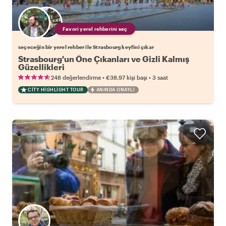
Favori yerel rehberini seç
seçeceğin bir yerel rehber ile Strasbourg keyfini çıkar
Strasbourg'un Öne Çıkanları ve Gizli Kalmış
Güzellikleri
•
•
248 değerlendirme
€38.97
kişi başı
3 saat
CITY HIGHLIGHT TOUR
ANINDA ONAYLI