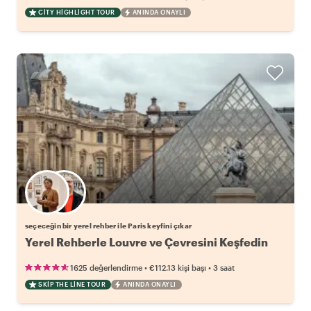
CITY HIGHLIGHT TOUR
ANINDA ONAYLI
Favori yerel rehberini seç
seçeceğin bir yerel rehber ile Paris keyfini çıkar
Yerel Rehberle Louvre ve Çevresini Keşfedin
•
•
1625 değerlendirme
€112.13
kişi başı
3 saat
SKIP THE LINE TOUR
ANINDA ONAYLI