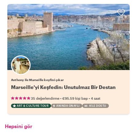
Anthony ile Marseille keyfini çıkar
Marseille'yi Keşfedin: Unutulmaz Bir Destan
•
•
35 değerlendirme
€95.59
kişi başı
4 saat
ART & CULTURE TOUR
ANINDA ONAYLI
AILE DOSTU
Hepsini gör