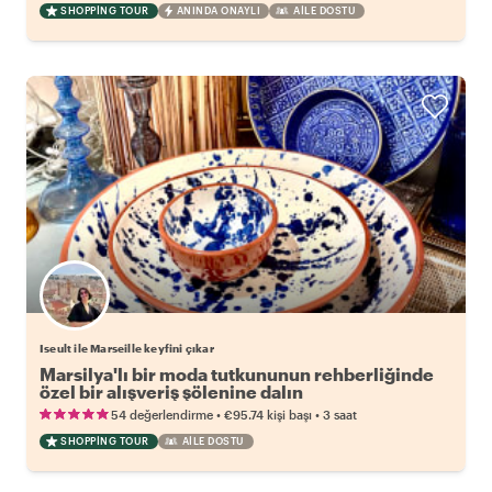
SHOPPING TOUR
ANINDA ONAYLI
AILE DOSTU
Iseult ile Marseille keyfini çıkar
Marsilya'lı bir moda tutkununun rehberliğinde
özel bir alışveriş şölenine dalın
•
•
54 değerlendirme
€95.74
kişi başı
3 saat
SHOPPING TOUR
AILE DOSTU