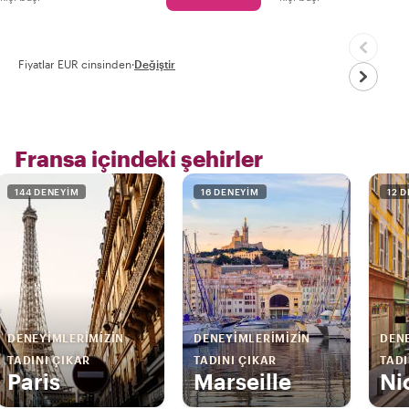
Fiyatlar EUR cinsinden
·
Değiştir
Fransa içindeki şehirler
144 DENEYIM
16 DENEYIM
12 
DENEYIMLERIMIZIN
DENEYIMLERIMIZIN
DENE
TADINI ÇIKAR
TADINI ÇIKAR
TADI
Paris
Marseille
Ni