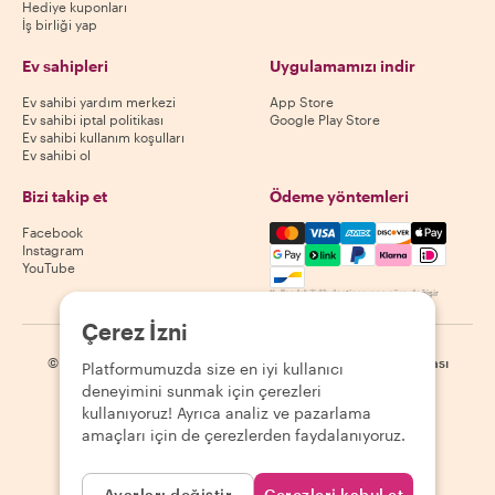
Hediye kuponları
İş birliği yap
Ev sahipleri
Uygulamamızı indir
Ev sahibi yardım merkezi
App Store
Ev sahibi iptal politikası
Google Play Store
Ev sahibi kullanım koşulları
Ev sahibi ol
Bizi takip et
Ödeme yöntemleri
Mastercard, Visa, Amex, Di
Facebook
Instagram
YouTube
Kullanılabilirlik destinasyona göre değişir
Çerez İzni
©
2026
Withlocals.com
|
Gizlilik Politikası
|
Çerezler
|
Site haritası
Platformumuzda size en iyi kullanıcı
deneyimini sunmak için çerezleri
kullanıyoruz! Ayrıca analiz ve pazarlama
amaçları için de çerezlerden faydalanıyoruz.
Ayarları değiştir
Çerezleri kabul et