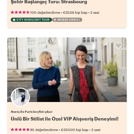
Şehir Başlangıç Turu: Strasbourg
•
•
100 değerlendirme
€22.06
kişi başı
2 saat
CITY HIGHLIGHT TOUR
ANINDA ONAYLI
Aneta ile Paris keyfini çıkar
Ünlü Bir Stilist ile Özel VIP Alışveriş Deneyimi!
•
•
85 değerlendirme
€350.00
kişi başı
3 saat