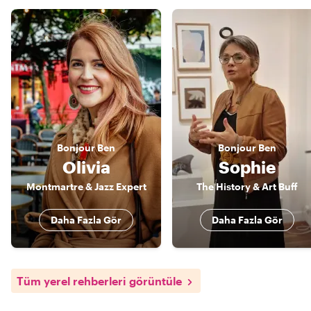
Bonjour
Ben
Bonjour
Ben
Olivia
Sophie
Montmartre & Jazz Expert
The History & Art Buff
Daha Fazla Gör
Daha Fazla Gör
Tüm yerel rehberleri görüntüle