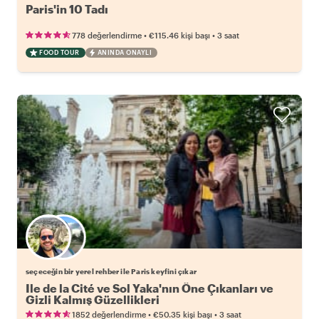
Paris'in 10 Tadı
•
•
778 değerlendirme
€115.46
kişi başı
3 saat
FOOD TOUR
ANINDA ONAYLI
Favori yerel rehberini seç
seçeceğin bir yerel rehber ile Paris keyfini çıkar
Ile de la Cité ve Sol Yaka'nın Öne Çıkanları ve
Gizli Kalmış Güzellikleri
•
•
1852 değerlendirme
€50.35
kişi başı
3 saat