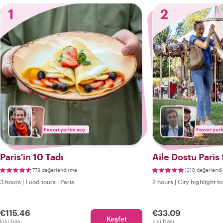
1
2
Favori yerlini seç
Favori yerl
Paris'in 10 Tadı
Aile Dostu Paris
778 değerlendirme
1310 değerlend
3 hours
|
Food tours
|
Paris
2 hours
|
City highlight t
€115.46
€33.09
Keşfet
kişi başı
kişi başı