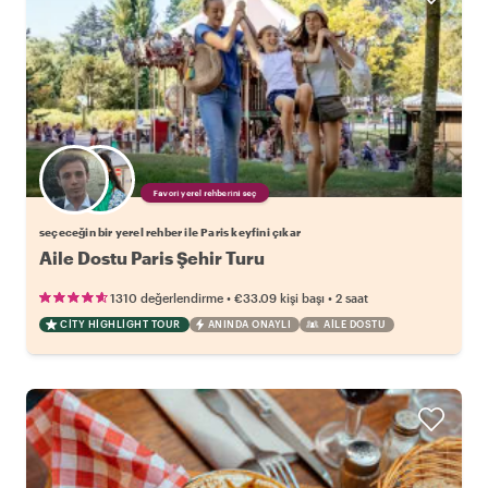
Favori yerel rehberini seç
seçeceğin bir yerel rehber ile Paris keyfini çıkar
Aile Dostu Paris Şehir Turu
•
•
1310 değerlendirme
€33.09
kişi başı
2 saat
CITY HIGHLIGHT TOUR
ANINDA ONAYLI
AILE DOSTU