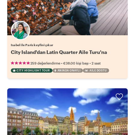
Isabel ile Paris keyfini çıkar
City Island'dan Latin Quarter Aile Turu'na
•
•
259 değerlendirme
€38.00
kişi başı
2 saat
CITY HIGHLIGHT TOUR
ANINDA ONAYLI
AILE DOSTU