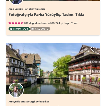
Joao Luiz ile Paris keyfini çıkar
Fotoğrafçıyla Paris: Yürüyüş, Tadım, Tıkla
•
•
232 değerlendirme
€88.24
kişi başı
2 saat
PHOTO TOUR
AILE DOSTU
Atreyu ile Strasbourg keyfini çıkar