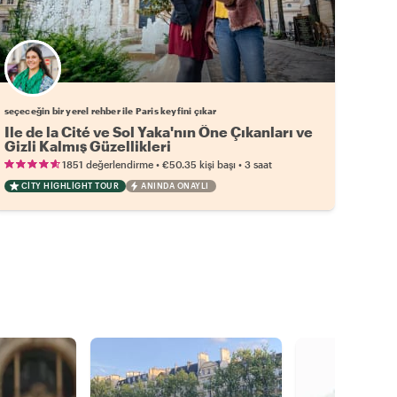
Favori yerel rehberini seç
seçeceğin bir yerel rehber ile Paris keyfini çıkar
Ile de la Cité ve Sol Yaka'nın Öne Çıkanları ve
Gizli Kalmış Güzellikleri
•
•
1851 değerlendirme
€50.35
kişi başı
3 saat
CITY HIGHLIGHT TOUR
ANINDA ONAYLI