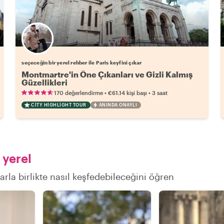
Favori yerel rehberini seç
seçeceğin bir yerel rehber ile Paris keyfini çıkar
Montmartre'in Öne Çıkanları ve Gizli Kalmış
Güzellikleri
•
•
170 değerlendirme
€61.14
kişi başı
3 saat
CITY HIGHLIGHT TOUR
ANINDA ONAYLI
 yerel
larla birlikte nasıl keşfedebileceğini öğren