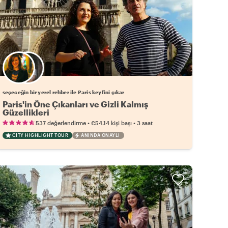
Favori yerel rehberini seç
seçeceğin bir yerel rehber ile Paris keyfini çıkar
Paris'in Öne Çıkanları ve Gizli Kalmış
Güzellikleri
•
•
537 değerlendirme
€54.14
kişi başı
3 saat
CITY HIGHLIGHT TOUR
ANINDA ONAYLI