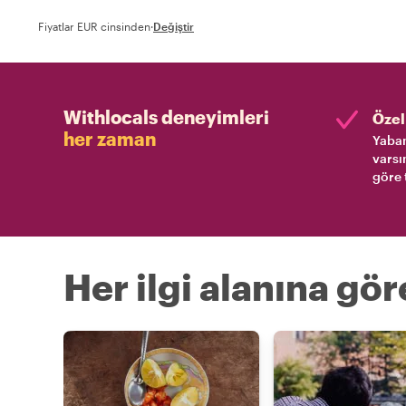
Fiyatlar EUR cinsinden
·
Değiştir
Withlocals deneyimleri
Özel 
her zaman
Yaban
varsı
göre 
Her ilgi alanına gö