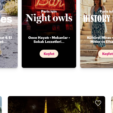
Paris için
Paris iç
nat & El
Gece Hayatı • Mekanlar •
Kültürel Miras •
mek
...
Sokak Lezzetleri
...
Mitler ve Efs
Keşfet
Keşfet