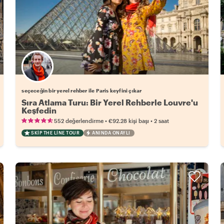
Favori yerel rehberini seç
seçeceğin bir yerel rehber ile Paris keyfini çıkar
Sıra Atlama Turu: Bir Yerel Rehberle Louvre'u
Keşfedin
•
•
552 değerlendirme
€92.28
kişi başı
2 saat
SKIP THE LINE TOUR
ANINDA ONAYLI