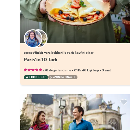
Favori yerel rehberini seç
seçeceğin bir yerel rehber ile Paris keyfini çıkar
Paris'in 10 Tadı
•
•
778 değerlendirme
€115.46
kişi başı
3 saat
FOOD TOUR
ANINDA ONAYLI