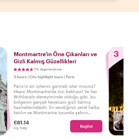
3
Montmartre'in Öne Çıkanları ve
Gizli Kalmış Güzellikleri
170 değerlendirme
3 hours
|
City highlight tours
|
Paris
Paris'in en iyilerini görmek ister misiniz?
Hepsi Montmartre'da sizi bekliyor! Ve her
Withlocals deneyiminde olduğu gibi, bu
bölgenin gerçek heyecanı gizli kalmış
hazinelerindedir. En sevdiğiniz yerel halka
katılın ve Montmartre turunda şehrin
gerçek atmosferini hissedin, böylece şunu
€61.14
söyleyebilirsiniz: Gerçek Paris'i
Keşfet
Fa
kişi başı
deneyimledim!