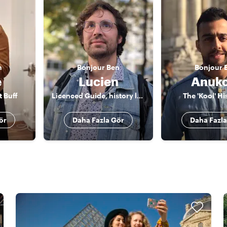
n
Bonjour
Ben
Bonjour
e
Lucien
Anuko
t Buff
Licenced Guide, history lover and passionate revolutionary Parisian
The 'Kool' Hi
ör
Daha Fazla Gör
Daha Fazla