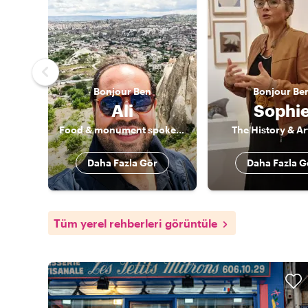
Bonjour
Ben
Bonjour
Be
Ali
Sophi
Food & monument spokesman
The History & Ar
Daha Fazla Gör
Daha Fazla G
Tüm yerel rehberleri görüntüle