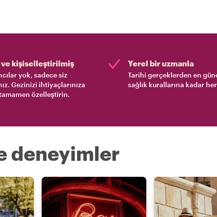
ve kişiselleştirilmiş
Yerel bir uzmanla
cılar yok, sadece siz
Tarihi gerçeklerden en gün
nız. Gezinizi ihtiyaçlarınıza
sağlık kurallarına kadar her
tamamen özelleştirin.
re deneyimler