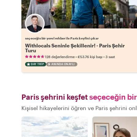
Favori yerel rehberini seç
seçeceğin bir yerel rehber ile Paris keyfini çıkar
Withlocals Seninle Şekillenir! - Paris Şehir
Turu
•
•
128 değerlendirme
€53.76
kişi başı
3 saat
DAY TRIP
ANINDA ONAYLI
Paris şehrini keşfet
seçeceğin bir
Kişisel hikayelerini öğren ve Paris şehrini on