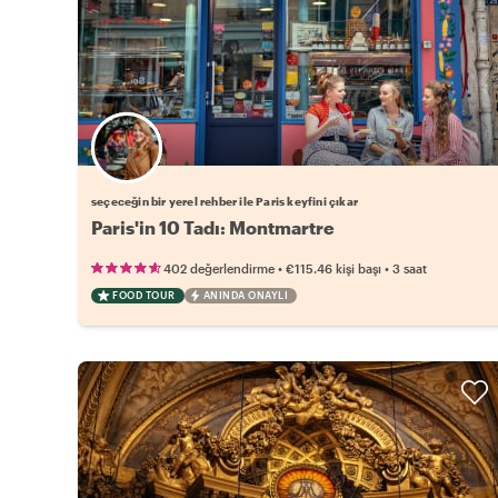
Favori yerel rehberini seç
seçeceğin bir yerel rehber ile Paris keyfini çıkar
Paris'in 10 Tadı: Montmartre
•
•
402 değerlendirme
€115.46
kişi başı
3 saat
FOOD TOUR
ANINDA ONAYLI