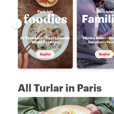
Paris için
Paris için
Ev Yemekleri • Yerel Lezzetler
Hazine Avları • Sa
• Yemek Pazarları
...
Sanatları • Ye
Keşfet
Keşfet
All Turlar in Paris