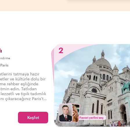
2
ı
endirme
|
Paris
zetlerini tatmaya hazır
etler ve kültürle dolu bir
rme rehber eşliğinde
tmin edin. Tatlıdan
lezzetli ve tipik tadımlık
ını çıkaracağınız Paris'te
turu sizi bekliyor.
Keşfet
Favori yerlini seç