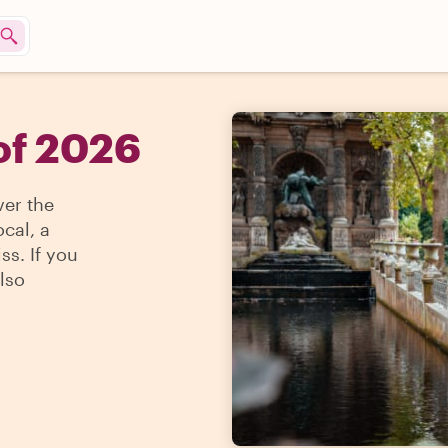
 of 2026
ver the
ocal, a
ss. If you
lso