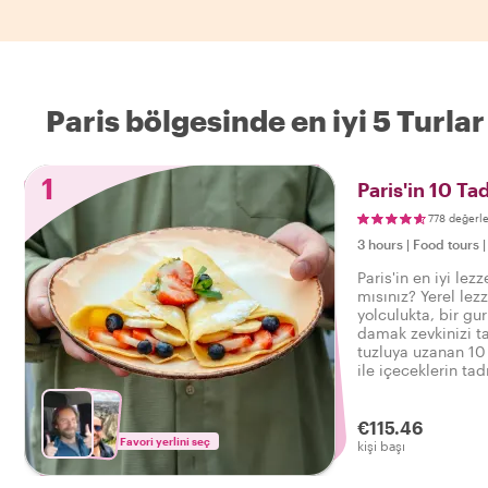
Paris bölgesinde en iyi 5 Turlar
1
Paris'in 10 Tad
778 değerl
3 hours
|
Food tours
Paris'in en iyi lez
mısınız? Yerel lezz
yolculukta, bir gu
damak zevkinizi ta
tuzluya uzanan 10 
ile içeceklerin tad
lezzetli bir yemek 
€115.46
Favori yerlini seç
kişi başı