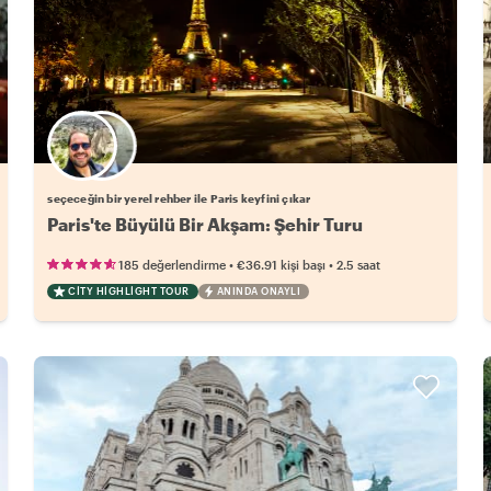
Favori yerel rehberini seç
seçeceğin bir yerel rehber ile Paris keyfini çıkar
Paris'te Büyülü Bir Akşam: Şehir Turu
•
•
185 değerlendirme
€36.91
kişi başı
2.5 saat
CITY HIGHLIGHT TOUR
ANINDA ONAYLI