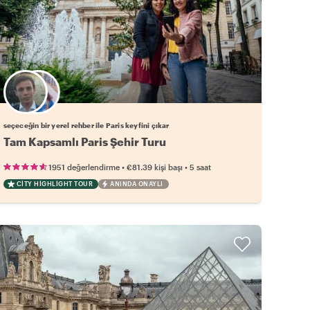
Favori yerel rehberini seç
seçeceğin bir yerel rehber ile Paris keyfini çıkar
Tam Kapsamlı Paris Şehir Turu
•
•
1951 değerlendirme
€81.39
kişi başı
5 saat
CITY HIGHLIGHT TOUR
ANINDA ONAYLI