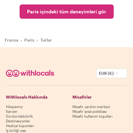
Paris içindeki tüm deneyimleri gör
Fransa
›
Paris
›
Turlar
EUR (€)
Withlocals Hakkında
Misafirler
Hikayemiz
Misafir yardım merkezi
Kariyer
Misafir iptal politikası
Sürdürülebilirlik
Misafir kullanım koşulları
Destinasyonlar
Hediye kuponları
İş birliği yap