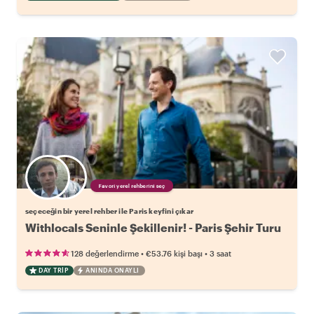
Favori yerel rehberini seç
seçeceğin bir yerel rehber ile Paris keyfini çıkar
Withlocals Seninle Şekillenir! - Paris Şehir Turu
•
•
128 değerlendirme
€53.76
kişi başı
3 saat
DAY TRIP
ANINDA ONAYLI