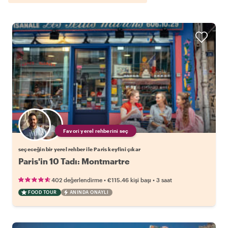
Favori yerel rehberini seç
seçeceğin bir yerel rehber ile Paris keyfini çıkar
Paris'in 10 Tadı: Montmartre
•
•
402 değerlendirme
€115.46
kişi başı
3 saat
FOOD TOUR
ANINDA ONAYLI