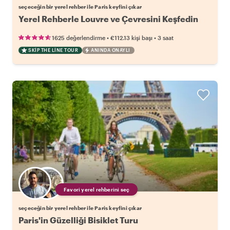
seçeceğin bir yerel rehber ile Paris keyfini çıkar
Yerel Rehberle Louvre ve Çevresini Keşfedin
•
•
1625 değerlendirme
€112.13
kişi başı
3 saat
SKIP THE LINE TOUR
ANINDA ONAYLI
Favori yerel rehberini seç
seçeceğin bir yerel rehber ile Paris keyfini çıkar
Paris'in Güzelliği Bisiklet Turu