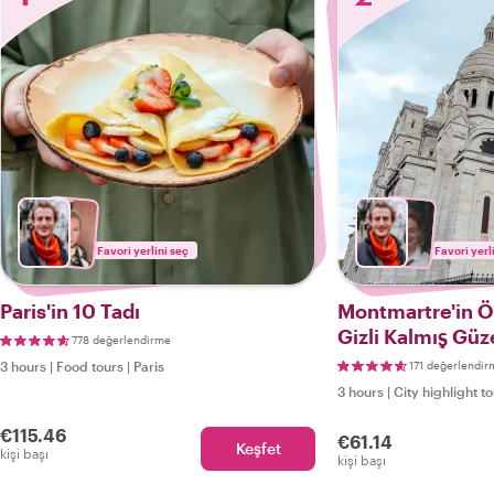
Favori yerlini seç
Favori yerl
Paris'in 10 Tadı
Montmartre'in Ö
Gizli Kalmış Güze
778 değerlendirme
3 hours
|
Food tours
|
Paris
171 değerlendir
3 hours
|
City highlight t
€115.46
€61.14
Keşfet
kişi başı
kişi başı