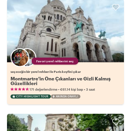
Favori yerel rehberini seç
seçeceğin bir yerel rehber ile Paris keyfini çıkar
Montmartre'in Öne Çıkanları ve Gizli Kalmış
Güzellikleri
•
•
171 değerlendirme
€61.14
kişi başı
3 saat
CITY HIGHLIGHT TOUR
ANINDA ONAYLI