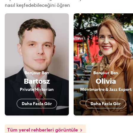
nasıl keşfedebileceğini öğren
Bonjour
Ben
Bonjour
Ben
Bartosz
Olivia
Private Historian
Montmartre & Jazz Expert
Daha Fazla Gör
Daha Fazla Gör
Tüm yerel rehberleri görüntüle