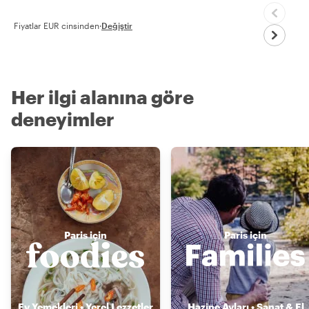
Fiyatlar EUR cinsinden
·
Değiştir
Her ilgi alanına göre
deneyimler
Paris için
Paris için
Ev Yemekleri • Yerel Lezzetler
Hazine Avları • Sanat & El