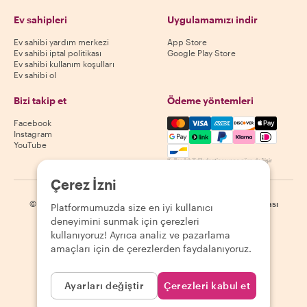
Ev sahipleri
Uygulamamızı indir
Ev sahibi yardım merkezi
App Store
Ev sahibi iptal politikası
Google Play Store
Ev sahibi kullanım koşulları
Ev sahibi ol
Bizi takip et
Ödeme yöntemleri
Mastercard, Visa, Amex, Di
Facebook
Instagram
YouTube
Kullanılabilirlik destinasyona göre değişir
Çerez İzni
©
2026
Withlocals.com
|
Gizlilik Politikası
|
Çerezler
|
Site haritası
Platformumuzda size en iyi kullanıcı
deneyimini sunmak için çerezleri
kullanıyoruz! Ayrıca analiz ve pazarlama
amaçları için de çerezlerden faydalanıyoruz.
Ayarları değiştir
Çerezleri kabul et