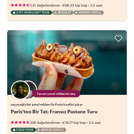
•
•
531 değerlendirme
€68.33
kişi başı
2.5 saat
CITY HIGHLIGHT TOUR
BISIKLET
ANINDA ONAYLI
Favori yerel rehberini seç
seçeceğin bir yerel rehber ile Paris keyfini çıkar
Paris'ten Bir Tat: Fransız Pastane Turu
•
•
228 değerlendirme
€74.77
kişi başı
2.5 saat
FOOD TOUR
ANINDA ONAYLI