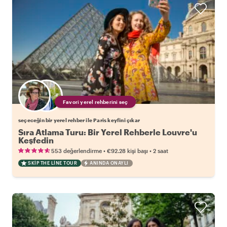
Favori yerel rehberini seç
seçeceğin bir yerel rehber ile Paris keyfini çıkar
Sıra Atlama Turu: Bir Yerel Rehberle Louvre'u
Keşfedin
•
•
553 değerlendirme
€92.28
kişi başı
2 saat
SKIP THE LINE TOUR
ANINDA ONAYLI