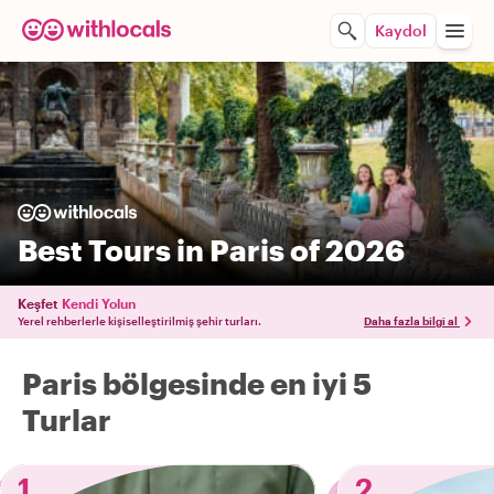
Kaydol
Best Tours in Paris of 2026
Keşfet
Kendi Yolun
Yerel rehberlerle kişiselleştirilmiş şehir turları.
Daha fazla bilgi al
Paris bölgesinde en iyi 5
Turlar
1
2