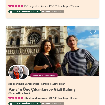
•
•
186 değerlendirme
€36.91
kişi başı
2.5 saat
CITY HIGHLIGHT TOUR
ANINDA ONAYLI
Favori yerel rehberini seç
seçeceğin bir yerel rehber ile Paris keyfini çıkar
Paris'in Öne Çıkanları ve Gizli Kalmış
Güzellikleri
•
•
537 değerlendirme
€54.14
kişi başı
3 saat
CITY HIGHLIGHT TOUR
ANINDA ONAYLI