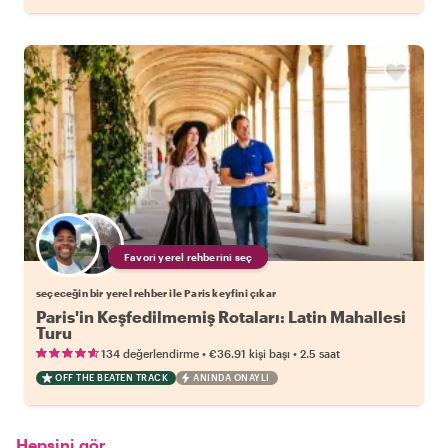
Favori yerel rehberini seç
seçeceğin bir yerel rehber ile Paris keyfini çıkar
Paris'in Keşfedilmemiş Rotaları: Latin Mahallesi
Turu
•
•
134 değerlendirme
€36.91
kişi başı
2.5 saat
OFF THE BEATEN TRACK
ANINDA ONAYLI
Hepsini gör