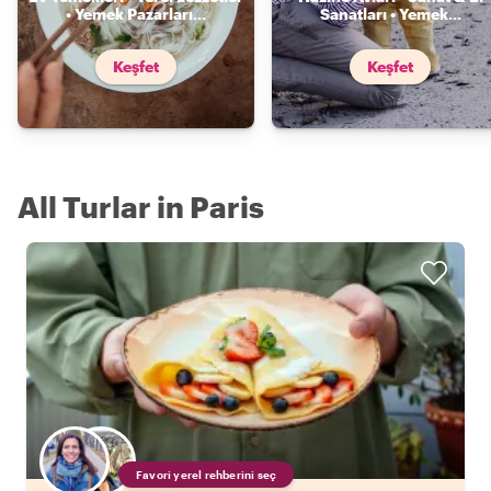
• Yemek Pazarları
...
Sanatları • Yemek
...
Keşfet
Keşfet
All Turlar in Paris
Favori yerel rehberini seç