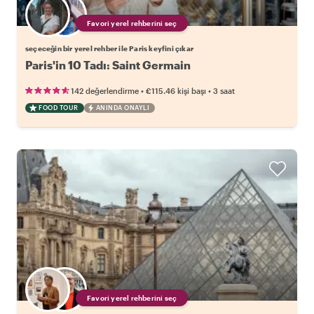
Favori yerel rehberini seç
seçeceğin bir yerel rehber ile Paris keyfini çıkar
Paris'in 10 Tadı: Saint Germain
•
•
142 değerlendirme
€115.46
kişi başı
3 saat
FOOD TOUR
ANINDA ONAYLI
Favori yerel rehberini seç