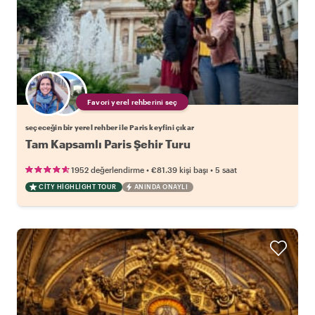
Favori yerel rehberini seç
seçeceğin bir yerel rehber ile Paris keyfini çıkar
Tam Kapsamlı Paris Şehir Turu
•
•
1952 değerlendirme
€81.39
kişi başı
5 saat
CITY HIGHLIGHT TOUR
ANINDA ONAYLI