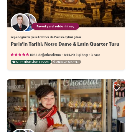
Favori yerel rehberini seç
seçeceğin bir yerel rehber ile Paris keyfini çıkar
Paris'in Tarihi: Notre Dame & Latin Quarter Turu
•
•
1564 değerlendirme
€44.29
kişi başı
3 saat
CITY HIGHLIGHT TOUR
ANINDA ONAYLI