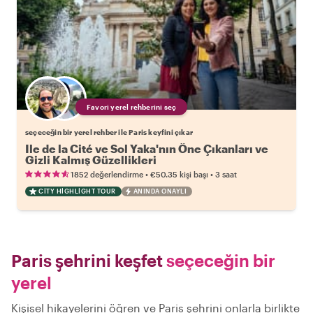
Favori yerel rehberini seç
seçeceğin bir yerel rehber ile Paris keyfini çıkar
Ile de la Cité ve Sol Yaka'nın Öne Çıkanları ve
Gizli Kalmış Güzellikleri
•
•
1852 değerlendirme
€50.35
kişi başı
3 saat
CITY HIGHLIGHT TOUR
ANINDA ONAYLI
Paris şehrini keşfet
seçeceğin bir
yerel
Kişisel hikayelerini öğren ve Paris şehrini onlarla birlikte