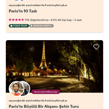
seçeceğin bir yerel rehber ile Paris keyfini çıkar
Paris'in 10 Tadı
•
•
778 değerlendirme
€115.46
kişi başı
3 saat
FOOD TOUR
ANINDA ONAYLI
Favori yerel rehberini seç
seçeceğin bir yerel rehber ile Paris keyfini çıkar
Paris'te Büyülü Bir Akşam: Şehir Turu