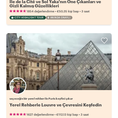
Ile de la Cité ve Sol Yaka'nın Öne Çıkanları ve
Gizli Kalmış Güzellikleri
•
•
1854 değerlendirme
€50.35
kişi başı
3 saat
CITY HIGHLIGHT TOUR
ANINDA ONAYLI
Favori yerel rehberini seç
seçeceğin bir yerel rehber ile Paris keyfini çıkar
Yerel Rehberle Louvre ve Çevresini Keşfedin
•
•
1627 değerlendirme
€112.13
kişi başı
3 saat