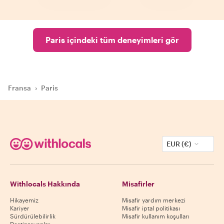
Paris içindeki tüm deneyimleri gör
Fransa
›
Paris
EUR (€)
Withlocals Hakkında
Misafirler
Hikayemiz
Misafir yardım merkezi
Kariyer
Misafir iptal politikası
Sürdürülebilirlik
Misafir kullanım koşulları
Destinasyonlar