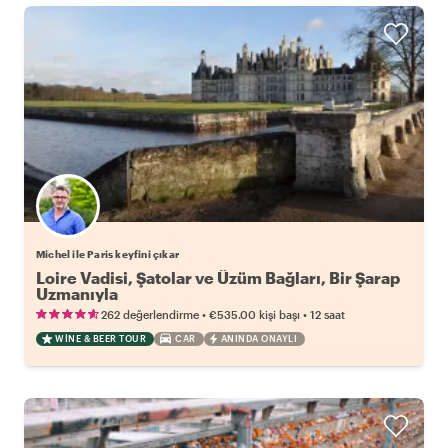
Michel ile Paris keyfini çıkar
Loire Vadisi, Şatolar ve Üzüm Bağları, Bir Şarap
Uzmanıyla
•
•
262 değerlendirme
€535.00
kişi başı
12 saat
WINE & BEER TOUR
CAR
ANINDA ONAYLI