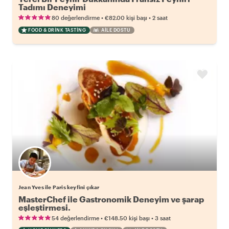
Tadımı Deneyimi
•
•
80 değerlendirme
€82.00
kişi başı
2 saat
FOOD & DRINK TASTING
AILE DOSTU
Jean Yves ile Paris keyfini çıkar
MasterChef ile Gastronomik Deneyim ve şarap
eşleştirmesi.
•
•
54 değerlendirme
€148.50
kişi başı
3 saat