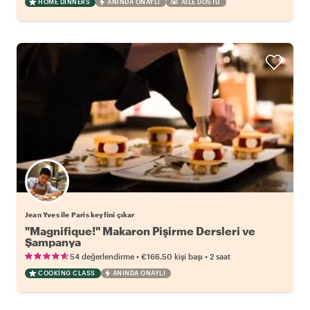
HOME DINNERS
ANINDA ONAYLI
AILE DOSTU
Jean Yves ile Paris keyfini çıkar
"Magnifique!" Makaron Pişirme Dersleri ve
Şampanya
•
•
54 değerlendirme
€166.50
kişi başı
2 saat
COOKING CLASS
ANINDA ONAYLI