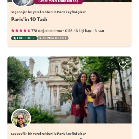
Favori yerel rehberini seç
seçeceğin bir yerel rehber ile Paris keyfini çıkar
Paris'in 10 Tadı
•
•
778 değerlendirme
€115.46
kişi başı
3 saat
FOOD TOUR
ANINDA ONAYLI
Favori yerel rehberini seç
seçeceğin bir yerel rehber ile Paris keyfini çıkar