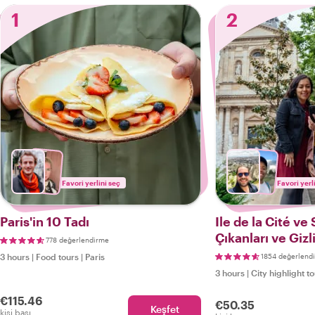
1
2
Favori yerlini seç
Favori yerl
Paris'in 10 Tadı
Ile de la Cité ve
Çıkanları ve Gizl
778 değerlendirme
Güzellikleri
3 hours
|
Food tours
|
Paris
1854 değerlend
3 hours
|
City highlight t
€115.46
€50.35
Keşfet
kişi başı