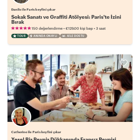
Danilo ile Paris keyfini çıkar
Sokak Sanatı ve Graffiti Atölyesi: Paris'te İzini
Bırak
•
•
150 değerlendirme
€129.00
kişi başı
3 saat
TOUR
ANINDA ONAYLI
AILE DOSTU
Catherine ile Paris keyfini çıkar
Yerel Bir Peynir Dükkanında Fransız Peyniri