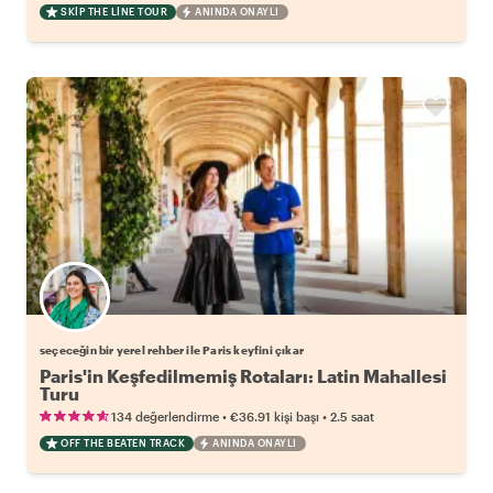
SKIP THE LINE TOUR
ANINDA ONAYLI
Favori yerel rehberini seç
seçeceğin bir yerel rehber ile Paris keyfini çıkar
Paris'in Keşfedilmemiş Rotaları: Latin Mahallesi
Turu
•
•
134 değerlendirme
€36.91
kişi başı
2.5 saat
OFF THE BEATEN TRACK
ANINDA ONAYLI