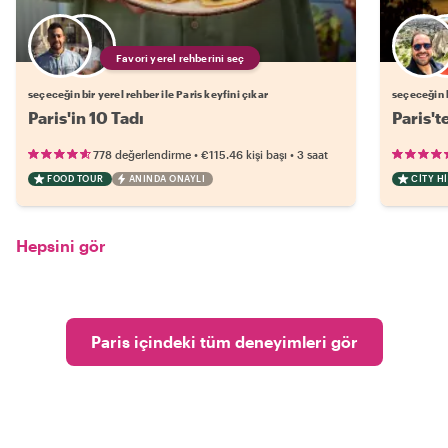
Favori yerel rehberini seç
seçeceğin bir yerel rehber ile Paris keyfini çıkar
seçeceğin b
Paris'in 10 Tadı
Paris't
•
•
778 değerlendirme
€115.46
kişi başı
3 saat
FOOD TOUR
ANINDA ONAYLI
CITY H
Hepsini gör
Paris içindeki tüm deneyimleri gör