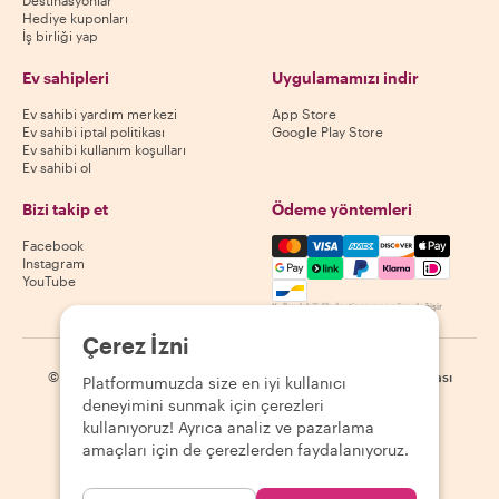
Hediye kuponları
İş birliği yap
Ev sahipleri
Uygulamamızı indir
Ev sahibi yardım merkezi
App Store
Ev sahibi iptal politikası
Google Play Store
Ev sahibi kullanım koşulları
Ev sahibi ol
Bizi takip et
Ödeme yöntemleri
Mastercard, Visa, Amex, Di
Facebook
Instagram
YouTube
Kullanılabilirlik destinasyona göre değişir
Çerez İzni
©
2026
Withlocals.com
|
Gizlilik Politikası
|
Çerezler
|
Site haritası
Platformumuzda size en iyi kullanıcı
deneyimini sunmak için çerezleri
kullanıyoruz! Ayrıca analiz ve pazarlama
amaçları için de çerezlerden faydalanıyoruz.