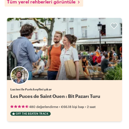
Tüm yerel rehberleri görüntüle
Lucien ile Paris keyfini çıkar
Les Puces de Saint Ouen : Bit Pazarı Turu
•
•
480 değerlendirme
€66.18
kişi başı
2 saat
OFF THE BEATEN TRACK