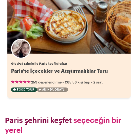
Giedre Izabele ile Paris keyfini çıkar
Paris'te İçecekler ve Atıştırmalıklar Turu
•
•
253 değerlendirme
€85.56
kişi başı
2 saat
FOOD TOUR
ANINDA ONAYLI
Paris şehrini keşfet
seçeceğin bir
yerel