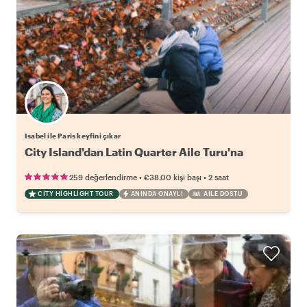
Isabel ile Paris keyfini çıkar
City Island'dan Latin Quarter Aile Turu'na
•
•
259 değerlendirme
€38.00
kişi başı
2 saat
CITY HIGHLIGHT TOUR
ANINDA ONAYLI
AILE DOSTU