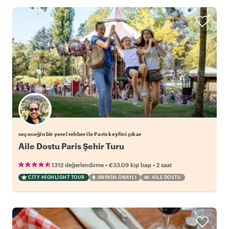
Favori yerel rehberini seç
seçeceğin bir yerel rehber ile Paris keyfini çıkar
Aile Dostu Paris Şehir Turu
•
•
1312 değerlendirme
€33.09
kişi başı
2 saat
CITY HIGHLIGHT TOUR
ANINDA ONAYLI
AILE DOSTU