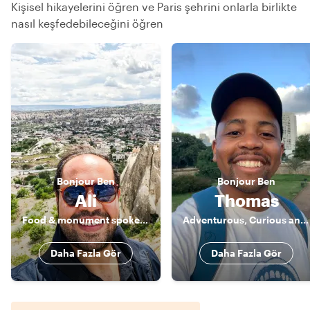
Kişisel hikayelerini öğren ve Paris şehrini onlarla birlikte
nasıl keşfedebileceğini öğren
Bonjour
Ben
Bonjour
Ben
Ali
Thomas
Food & monument spokesman
Adventurous, Curious and your Gateway to Paris
Daha Fazla Gör
Daha Fazla Gör