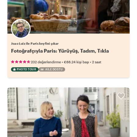
Joao Luiz ile Paris keyfini çıkar
Fotoğrafçıyla Paris: Yürüyüş, Tadım, Tıkla
•
•
232 değerlendirme
€88.24
kişi başı
2 saat
PHOTO TOUR
AILE DOSTU