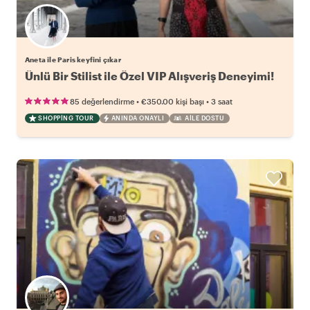
Aneta ile Paris keyfini çıkar
Ünlü Bir Stilist ile Özel VIP Alışveriş Deneyimi!
•
•
85 değerlendirme
€350.00
kişi başı
3 saat
SHOPPING TOUR
ANINDA ONAYLI
AILE DOSTU