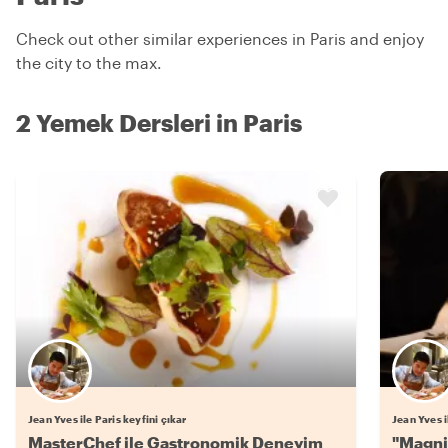
Check out other similar experiences in Paris and enjoy
the city to the max.
2 Yemek Dersleri in Paris
Jean Yves ile Paris keyfini çıkar
Jean Yves i
MasterChef ile Gastronomik Deneyim
"Magni