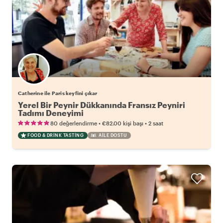
Catherine ile Paris keyfini çıkar
Yerel Bir Peynir Dükkanında Fransız Peyniri
Tadımı Deneyimi
•
•
80 değerlendirme
€82.00
kişi başı
2 saat
FOOD & DRINK TASTING
AILE DOSTU