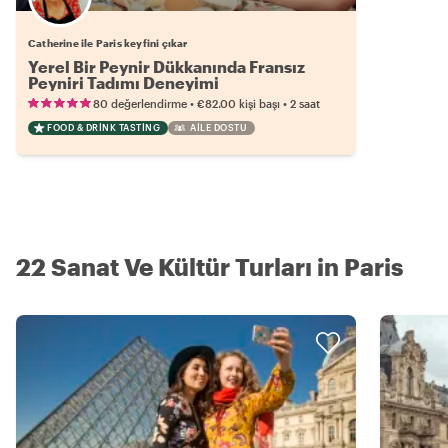
Catherine ile Paris keyfini çıkar
Yerel Bir Peynir Dükkanında Fransız
Peyniri Tadımı Deneyimi
•
•
80 değerlendirme
€82.00
kişi başı
2 saat
FOOD & DRINK TASTING
AILE DOSTU
22 Sanat Ve Kültür Turları in Paris