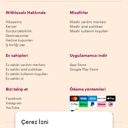
Withlocals Hakkında
Misafirler
Hikayemiz
Misafir yardım merkezi
Kariyer
Misafir iptal politikası
Sürdürülebilirlik
Misafir kullanım koşulları
Destinasyonlar
Hediye kuponları
İş birliği yap
Ev sahipleri
Uygulamamızı indir
Ev sahibi yardım merkezi
App Store
Ev sahibi iptal politikası
Google Play Store
Ev sahibi kullanım koşulları
Ev sahibi ol
Bizi takip et
Ödeme yöntemleri
Mastercard, Visa, Amex, Di
Facebook
Instagram
YouTube
Kullanılabilirlik destinasyona göre değişir
Çerez İzni