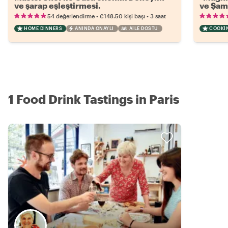
ve şarap eşleştirmesi.
ve Şa
•
•
54 değerlendirme
€148.50
kişi başı
3 saat
HOME DINNERS
ANINDA ONAYLI
AILE DOSTU
COOKI
1 Food Drink Tastings in Paris