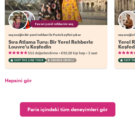
Favori yerel rehberini seç
seçeceğin bir yerel rehber ile Paris keyfini çıkar
seçeceğin b
Sıra Atlama Turu: Bir Yerel Rehberle
Yerel 
Louvre'u Keşfedin
Keşfed
•
•
552 değerlendirme
€92.28
kişi başı
2 saat
SKIP THE LINE TOUR
ANINDA ONAYLI
SKIP T
Hepsini gör
Paris içindeki tüm deneyimleri gör