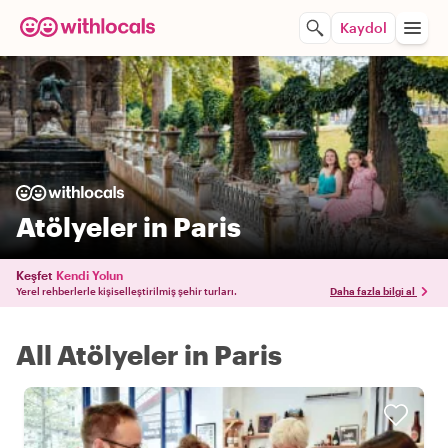
Kaydol
Atölyeler in Paris
Keşfet
Kendi Yolun
Yerel rehberlerle kişiselleştirilmiş şehir turları.
Daha fazla bilgi al
All Atölyeler in Paris