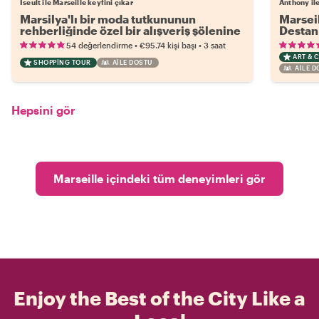
Iseult ile Marseille keyfini çıkar
Anthony ile
Marsilya'lı bir moda tutkununun
Marseil
rehberliğinde özel bir alışveriş şölenine
Destan
dalın
•
•
54 değerlendirme
€95.74
kişi başı
3 saat
ART & 
SHOPPING TOUR
AILE DOSTU
AILE 
Hepsini gör
Marseille içindeki tüm deneyimleri gör
Enjoy the Best of the City Like a