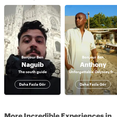
Bonjour
Ben
Bonjour
Ben
Naguib
Anthony
The south guide
Unforgettable Odyssey from a third perspective. Unforgettable.
Daha Fazla Gör
Daha Fazla Gör
More Incredible Experiences in