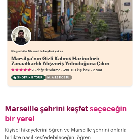
Naguib ile Marseille keyfini çıkar
Marsilya'nın Gizli Kalmış Hazineleri:
Zanaatkarlık Alışveriş Yolculuğuna Çıkın
•
•
26 değerlendirme
€80.00
kişi başı
2 saat
SHOPPING TOUR
AILE DOSTU
Marseille şehrini keşfet
seçeceğin
bir yerel
Kişisel hikayelerini öğren ve Marseille şehrini onlarla
birlikte nasıl keşfedebileceğini öğren