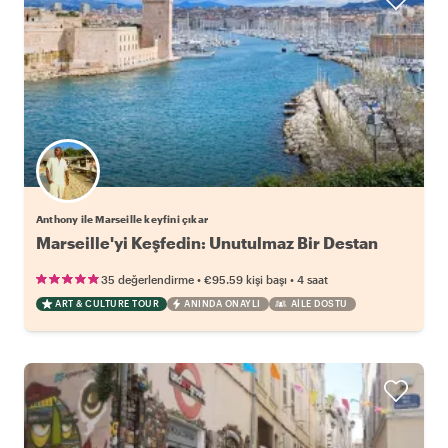
Anthony ile Marseille keyfini çıkar
Marseille'yi Keşfedin: Unutulmaz Bir Destan
•
•
35 değerlendirme
€95.59
kişi başı
4 saat
ART & CULTURE TOUR
ANINDA ONAYLI
AILE DOSTU