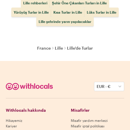
Lille rehberleri
Şehir Öne Çıkanları Turları in Lille
Yürüyüş Turlar in Lille
Kısa Turlar in Lille
Lüks Turlar in Lille
Lille şehrinde yarın yapılacaklar
France
Lille
Lille'de Turlar
EUR
-
€
Withlocals hakkında
Misafirler
Hikayemiz
Misafir yardım merkezi
Kariyer
Misafir iptal politikası