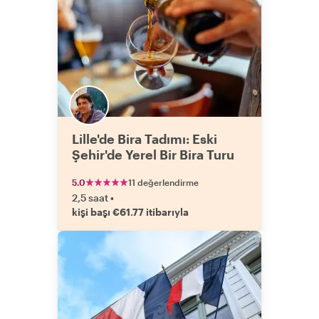
Lille'de Bira Tadımı: Eski
Şehir'de Yerel Bir Bira Turu
5.0
11 değerlendirme
2,5 saat
•
kişi başı €61.77 itibarıyla