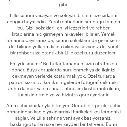
gibi.
Lille sehrini yasayan ve soluyan birinin size sirlarini
actigini hayal edin. Yerel rehberlerin sundugu tam da
bu. Gizli sokaklari, en iyi lezzetleri ve rehber
kitaplarina hic girmeyen hikayeleri bilirler. Yemek
turlarina bayilsaniz da, sehrin sokaklarinda gezinseniz
de, bilinen yollarin disina cikmayi sevseniz de, yerel
bir rehber size otantik bir Lille ozel turu duzenleer.
En iyi kismi mi? Bu turlar tamamen sizin etrafnizda
doner. Buyuk gruplarda surulenmek ya da ilginizi
cekmeyen yerlerde kosturmak yok. Ozel turlarda
patron sizsiniz. Ikonik simgelerde fotograf cekmek,
tarihe dalmak ya da sanat sahnesini kesfetmek olsun,
tur sizin ritminize ve hiziniza gore ayarlanir.
Ama sehir sinirlariyla bitmiyor. Gunubirlik geziler sehir
ormanindan kacip yakinlardaki harikeleri kesfetmenizi
saglar. Ve Lille sehrine yeni ayak basiyorsaniz,
baslangic turlari size her seyden bir tat verir. Bunu