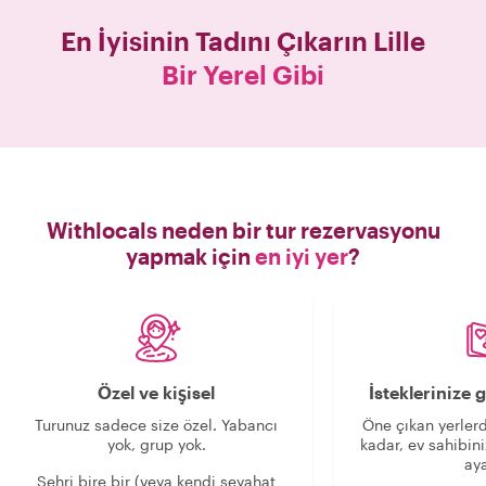
En İyisinin Tadını Çıkarın
Lille
Bir Yerel Gibi
Withlocals neden bir tur rezervasyonu
yapmak için
en iyi yer
?
Özel ve kişisel
İsteklerinize
Turunuz sadece size özel. Yabancı
Öne çıkan yerlerd
yok, grup yok.
kadar, ev sahibini
aya
Şehri bire bir (veya kendi seyahat