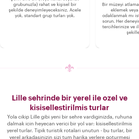
grubunuzla) rahat ve kişisel bir
Bir müzeyi atlama
şekilde deneyimleyeceksiniz. Acele
eklemek veya
yok, standart grup turları yok.
odaklanmak mı is
sorun. Her deney
tercihlerinize ve i
şekille
Lille sehrinde bir yerel ile ozel ve
kisisellestirilmis turlar
Yola cikip Lille gibi yeni bir sehre vardiginizda, ruhuna
dalmak icin heyecan verici bir yol var: kisisellestirilmis
yerel turlar. Tipik turistik rotalari unutun - bu turlar, bir
yerel arkadasinizin sizi tum harika yerlere goturmesi