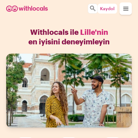
Kaydol
Withlocals ile
Lille'nin
en iyisini deneyimleyin