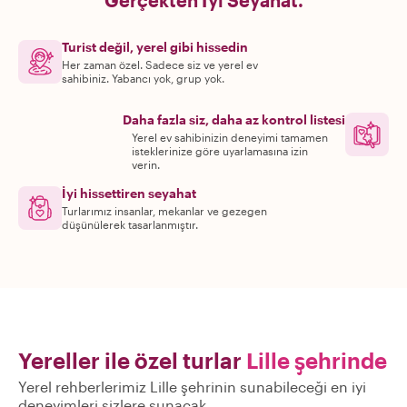
Gerçekten İyi Seyahat.
Turist değil, yerel gibi hissedin
Her zaman özel. Sadece siz ve yerel ev
sahibiniz. Yabancı yok, grup yok.
Daha fazla siz, daha az kontrol listesi
Yerel ev sahibinizin deneyimi tamamen
isteklerinize göre uyarlamasına izin
verin.
İyi hissettiren seyahat
Turlarımız insanlar, mekanlar ve gezegen
düşünülerek tasarlanmıştır.
Yereller ile özel turlar
Lille şehrinde
Yerel rehberlerimiz Lille şehrinin sunabileceği en iyi
deneyimleri sizlere sunacak