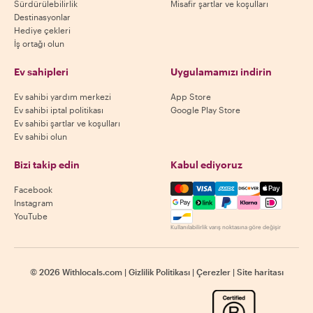
Sürdürülebilirlik
Misafir şartlar ve koşulları
Destinasyonlar
Hediye çekleri
İş ortağı olun
Ev sahipleri
Uygulamamızı indirin
Ev sahibi yardım merkezi
App Store
Ev sahibi iptal politikası
Google Play Store
Ev sahibi şartlar ve koşulları
Ev sahibi olun
Bizi takip edin
Kabul ediyoruz
Mastercard, Visa, Amex, Di
Facebook
Instagram
YouTube
Kullanılabilirlik varış noktasına göre değişir
©
2026
Withlocals.com
|
Gizlilik Politikası
|
Çerezler
|
Site haritası