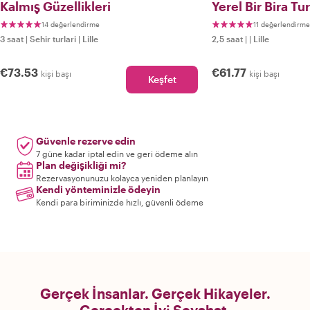
Kalmış Güzellikleri
Yerel Bir Bira Tu
14 değerlendirme
11 değerlendirme
3 saat
|
Sehir turlari
|
Lille
2,5 saat
|
|
Lille
€73.53
€61.77
kişi başı
kişi başı
Keşfet
Güvenle rezerve edin
7 güne kadar iptal edin ve geri ödeme alın
Plan değişikliği mi?
Rezervasyonunuzu kolayca yeniden planlayın
Kendi yönteminizle ödeyin
Kendi para biriminizde hızlı, güvenli ödeme
Gerçek İnsanlar. Gerçek Hikayeler.