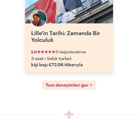
Lille'in Tarihi: Zamanda Bir
Yolculuk
5.0
11 değerlendirme
3 saat
•
Sehir turlari
kişi başı €72.06 itibarıyla
Tum deneyimleri gor