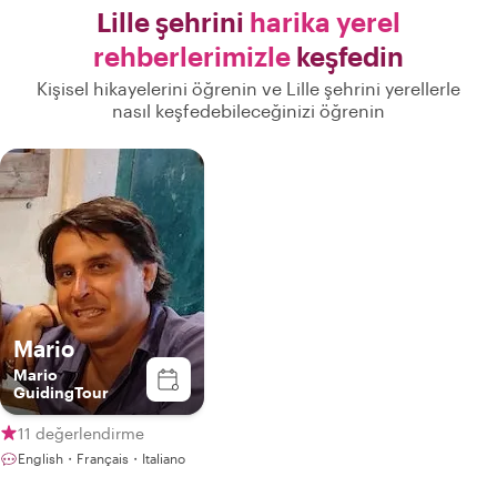
Lille şehrini
harika yerel
rehberlerimizle
keşfedin
Kişisel hikayelerini öğrenin ve Lille şehrini yerellerle
nasıl keşfedebileceğinizi öğrenin
Mario
Mario
GuidingTour
11 değerlendirme
English・Français・Italiano