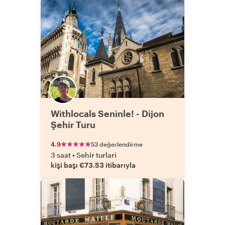
Withlocals Seninle! - Dijon
Şehir Turu
4.9
53 değerlendirme
3 saat
•
Sehir turlari
kişi başı €73.53 itibarıyla