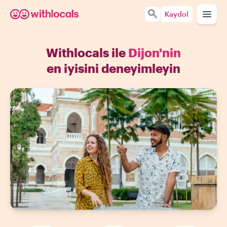
Kaydol
Withlocals ile
Dijon'nin
en iyisini deneyimleyin