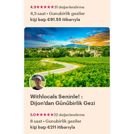
4.9
31 değerlendirme
4,5 saat
•
Gunubirlik geziler
kişi başı €91.55 itibarıyla
Withlocals Seninle! :
Dijon'dan Günübirlik Gezi
5.0
22 değerlendirme
8 saat
•
Gunubirlik geziler
kişi başı €211 itibarıyla