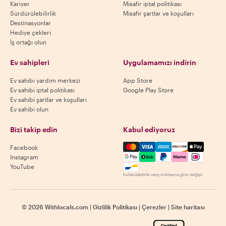
Kariyer
Misafir iptal politikası
Sürdürülebilirlik
Misafir şartlar ve koşulları
Destinasyonlar
Hediye çekleri
İş ortağı olun
Ev sahipleri
Uygulamamızı indirin
Ev sahibi yardım merkezi
App Store
Ev sahibi iptal politikası
Google Play Store
Ev sahibi şartlar ve koşulları
Ev sahibi olun
Bizi takip edin
Kabul ediyoruz
Mastercard, Visa, Amex, Di
Facebook
Instagram
YouTube
Kullanılabilirlik varış noktasına göre değişir
©
2026
Withlocals.com
|
Gizlilik Politikası
|
Çerezler
|
Site haritası