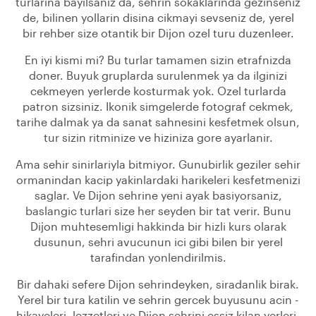
turlarina bayilsaniz da, sehrin sokaklarinda gezinseniz
de, bilinen yollarin disina cikmayi sevseniz de, yerel
bir rehber size otantik bir Dijon ozel turu duzenleer.
En iyi kismi mi? Bu turlar tamamen sizin etrafnizda
doner. Buyuk gruplarda surulenmek ya da ilginizi
cekmeyen yerlerde kosturmak yok. Ozel turlarda
patron sizsiniz. Ikonik simgelerde fotograf cekmek,
tarihe dalmak ya da sanat sahnesini kesfetmek olsun,
tur sizin ritminize ve hiziniza gore ayarlanir.
Ama sehir sinirlariyla bitmiyor. Gunubirlik geziler sehir
ormanindan kacip yakinlardaki harikeleri kesfetmenizi
saglar. Ve Dijon sehrine yeni ayak basiyorsaniz,
baslangic turlari size her seyden bir tat verir. Bunu
Dijon muhtesemligi hakkinda bir hizli kurs olarak
dusunun, sehri avucunun ici gibi bilen bir yerel
tarafindan yonlendirilmis.
Bir dahaki sefere Dijon sehrindeyken, siradanlik birak.
Yerel bir tura katilin ve sehrin gercek buyusunu acin -
hikayeleri, lezzetleri ve Dijon sehrini essiz kilan yerleri.