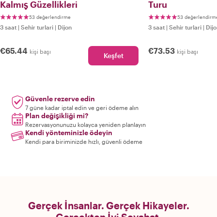
Kalmış Güzellikleri
Turu
53 değerlendirme
53 değerlendirm
3 saat
|
Sehir turlari
|
Dijon
3 saat
|
Sehir turlari
|
Dij
€65.44
€73.53
kişi başı
kişi başı
Keşfet
Güvenle rezerve edin
7 güne kadar iptal edin ve geri ödeme alın
Plan değişikliği mi?
Rezervasyonunuzu kolayca yeniden planlayın
Kendi yönteminizle ödeyin
Kendi para biriminizde hızlı, güvenli ödeme
Gerçek İnsanlar. Gerçek Hikayeler.