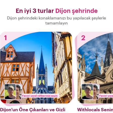
En iyi 3 turlar
Dijon şehrinde
Dijon şehrindeki konaklamanızı bu yapılacak şeylerle
tamamlayın
1
2
Favori yerel rehberinizi seçin
Favori yere
Dijon'un Öne Çıkanları ve Gizli
Withlocals Senin