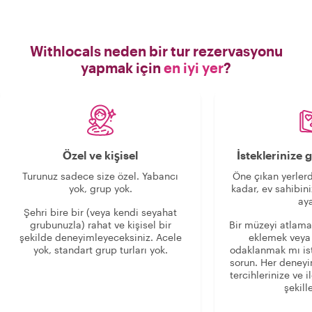
hemen rahatlattı. Bölgede büyümüş
biri olarak Chrystelle, Burgonya'nın
tüm turistik yerleri ve çevresi hakkında
inanılmaz derecede bilgili. Ondan
Withlocals neden bir tur rezervasyonu
çeşitli binalar, mimari tasarımlar ile
yapmak için
en iyi yer
?
Dijon'un tarihi ve kültürü hakkında çok
şey öğrendik. On yaşındaki oğlumuza
karşı harika ve ilgiliydi; bize Dijon ve
Burgonya'nın sunduğu her şey için
fantastik öneriler ve tavsiyelerde
bulundu. Chrystelle ile bir tur
Özel ve kişisel
İsteklerinize
rezervasyonu yaptığınıza asla pişman
olmayacak ve yeni bir arkadaş
Turunuz sadece size özel. Yabancı
Öne çıkan yerlerd
edinmiş gibi hissedeceksiniz!"
yok, grup yok.
kadar, ev sahibini
aya
Şehri bire bir (veya kendi seyahat
grubunuzla) rahat ve kişisel bir
Bir müzeyi atlama
şekilde deneyimleyeceksiniz. Acele
eklemek veya
yok, standart grup turları yok.
odaklanmak mı is
sorun. Her deney
tercihlerinize ve i
şekille