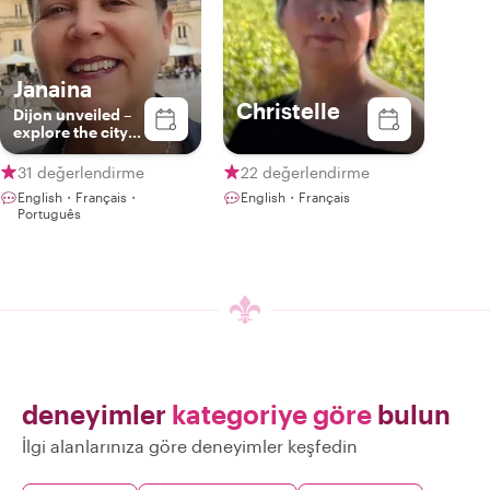
Janaina
Christelle
Dijon unveiled –
explore the city
with a passionate
guide
31 değerlendirme
22 değerlendirme
English・Français・
English・Français
Português
deneyimler
kategoriye göre
bulun
İlgi alanlarınıza göre deneyimler keşfedin