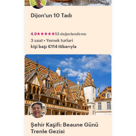
Dijon'un 10 Tadı
4.9
53 değerlendirme
3 saat
•
Yemek turlari
kişi başı €114 itibarıyla
Şehir Kaşifi: Beaune Günü
Trenle Gezisi