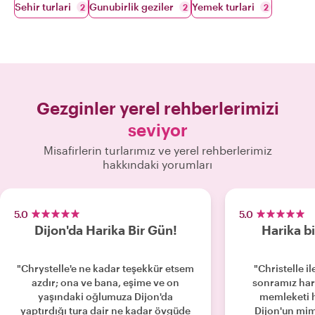
Sehir turlari
Gunubirlik geziler
Yemek turlari
2
2
2
Gezginler yerel rehberlerimizi
seviyor
Misafirlerin turlarımız ve yerel rehberlerimiz
hakkındaki yorumları
5.0
5.0
Dijon'da Harika Bir Gün!
Harika b
"Chrystelle'e ne kadar teşekkür etsem
"Christelle i
azdır; ona ve bana, eşime ve on
sonramız har
yaşındaki oğlumuza Dijon'da
memleketi h
yaptırdığı tura dair ne kadar övgüde
Dijon'un mim