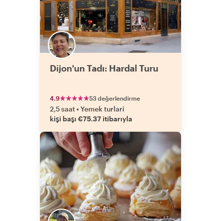
Dijon'un Tadı: Hardal Turu
4.9
53 değerlendirme
2,5 saat
•
Yemek turlari
kişi başı €75.37 itibarıyla