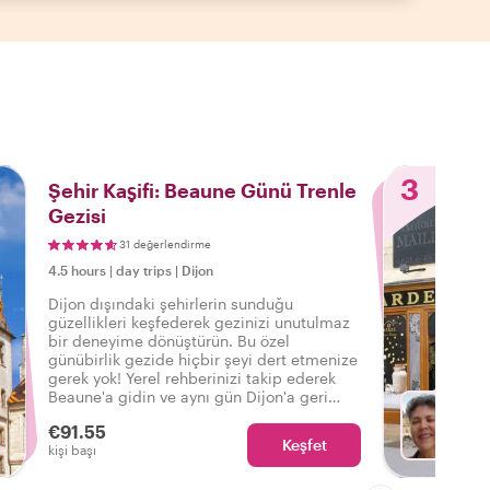
3
Şehir Kaşifi: Beaune Günü Trenle
Gezisi
31 değerlendirme
4.5 hours
|
day trips
|
Dijon
Dijon dışındaki şehirlerin sunduğu
güzellikleri keşfederek gezinizi unutulmaz
bir deneyime dönüştürün. Bu özel
günübirlik gezide hiçbir şeyi dert etmenize
gerek yok! Yerel rehberinizi takip ederek
Beaune'a gidin ve aynı gün Dijon'a geri
dönün, ancak daha önce hiç yaşamadığınız
€91.55
kadar unutulmaz anılarla.
Keşfet
Fa
kişi başı