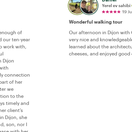
Yerel ev sahibi
19 J
Wonderful walking tour
 enough of
Our afternoon in Dijon with
 our ten-year
very nice and knowledgeab
o work with,
learned about the architect
ul
cheeses, and enjoyed good 
n Dijon
with
ily connection
art of her
fter we
tion to the
ys timely and
er client’s
n Dijon, she
, son, nor I
ease with her