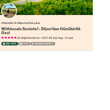
Christelle ile Dijon keyfini çıkar
Withlocals Seninle! : Dijon'dan Günübirlik
Gezi
•
•
22 değerlendirme
€211.40
kişi başı
8 saat
DAY TRIP
CAR
ANINDA ONAYLI