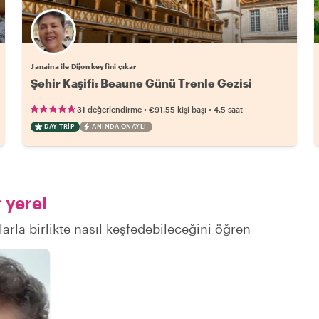
Janaina ile Dijon keyfini çıkar
Şehir Kaşifi: Beaune Günü Trenle Gezisi
•
•
31 değerlendirme
€91.55
kişi başı
4.5 saat
DAY TRIP
ANINDA ONAYLI
 yerel
larla birlikte nasıl keşfedebileceğini öğren