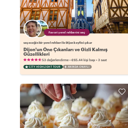
Favori yerel rehberini seç
seçeceğin bir yerel rehber ile Dijon keyfini çıkar
Dijon'un Öne Çıkanları ve Gizli Kalmış
Güzellikleri
•
•
53 değerlendirme
€65.44
kişi başı
3 saat
CITY HIGHLIGHT TOUR
ANINDA ONAYLI