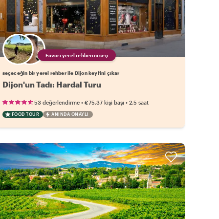
Favori yerel rehberini seç
seçeceğin bir yerel rehber ile Dijon keyfini çıkar
Dijon'un Tadı: Hardal Turu
•
•
53 değerlendirme
€75.37
kişi başı
2.5 saat
FOOD TOUR
ANINDA ONAYLI