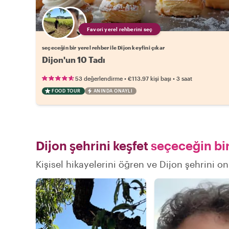
Favori yerel rehberini seç
seçeceğin bir yerel rehber ile Dijon keyfini çıkar
Dijon'un 10 Tadı
•
•
53 değerlendirme
€113.97
kişi başı
3 saat
FOOD TOUR
ANINDA ONAYLI
Dijon şehrini keşfet
seçeceğin bir
Kişisel hikayelerini öğren ve Dijon şehrini on