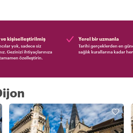
ve kişiselleştirilmiş
Yerel bir uzmanla
cılar yok, sadece siz
Tarihi gerçeklerden en gün
nız. Gezinizi ihtiyaçlarınıza
sağlık kurallarına kadar her
tamamen özelleştirin.
Dijon