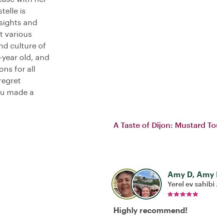
telle is
sights and
t various
nd culture of
-year old, and
ns for all
regret
you made a
A Taste of Dijon: Mustard To
Amy D, Amy 
Yerel ev sahibi
Highly recommend!