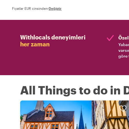
Fiyatlar EUR cinsinden
·
Değiştir
Withlocals deneyimleri
Özel 
her zaman
Yaban
varsı
göre 
All Things to do in 