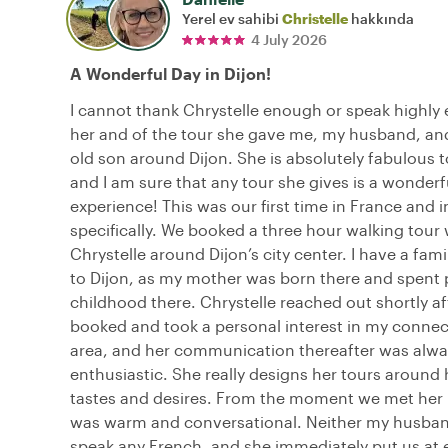
Yerel ev sahibi
Christelle
hakkında
4 July 2026
A Wonderful Day in Dijon!
I cannot thank Chrystelle enough or speak highly
her and of the tour she gave me, my husband, and
old son around Dijon. She is absolutely fabulous t
and I am sure that any tour she gives is a wonderf
experience! This was our first time in France and i
specifically. We booked a three hour walking tour 
Chrystelle around Dijon’s city center. I have a fam
to Dijon, as my mother was born there and spent p
childhood there. Chrystelle reached out shortly a
booked and took a personal interest in my connec
area, and her communication thereafter was alwa
enthusiastic. She really designs her tours around h
tastes and desires. From the moment we met her i
was warm and conversational. Neither my husband
speak any French, and she immediately put us at 