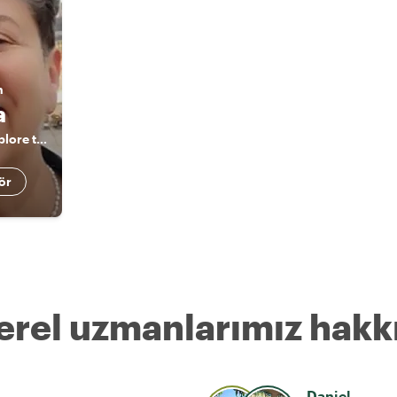
n
a
Dijon unveiled – explore the city with a passionate guide
ör
erel uzmanlarımız hakk
Daniel