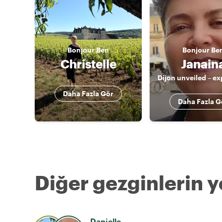
Bonjour
Ben
Bonjour
Be
Christelle
Janain
Daha Fazla Gör
Daha Fazla G
Diğer gezginlerin y
Danielle