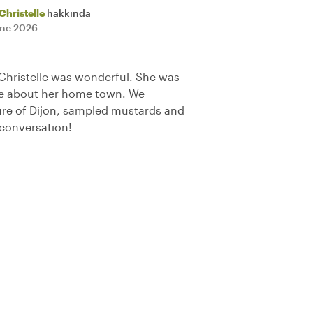
Christelle
hakkında
une 2026
 Christelle was wonderful. She was
le about her home town. We
ure of Dijon, sampled mustards and
conversation!