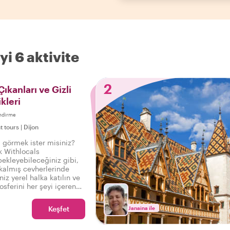
yi 6 aktivite
2
ıkanları ve Gizli
kleri
ndirme
t tours
|
Dijon
ni görmek ister misiniz?
k Withlocals
ekleyebileceğiniz gibi,
 kalmış cevherlerinde
niz yerel halka katılın ve
sferini her şeyi içeren
, böylece şunu
 Gerçek Dijon'u
Keşfet
Janaina ile