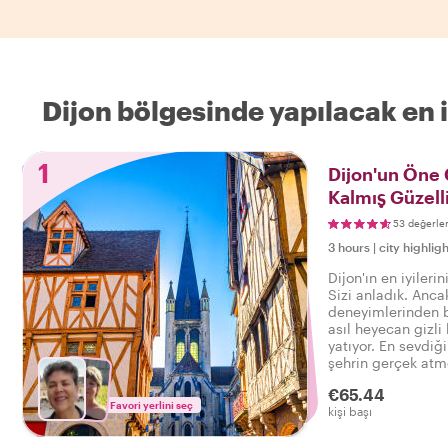
Dijon bölgesinde yapılacak en i
1
Dijon'un Öne Ç
Kalmış Güzelli
53 değerle
3 hours
|
city highligh
Dijon'ın en iyileri
Sizi anladık. Anca
deneyimlerinden b
asıl heyecan gizli
yatıyor. En sevdiği
şehrin gerçek atmo
bir turla hissedin
€65.44
söyleyebilirsiniz:
Favori yerlini seç
kişi başı
deneyimledim!