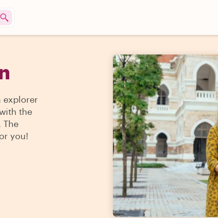
on
n explorer
 with the
. The
for you!