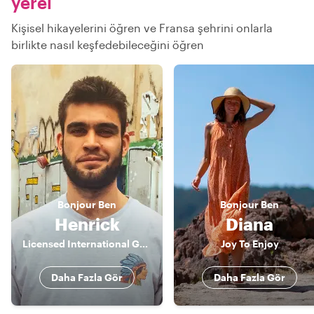
yerel
Kişisel hikayelerini öğren ve Fransa şehrini onlarla
birlikte nasıl keşfedebileceğini öğren
Bonjour
Ben
Bonjour
Ben
Henrick
Diana
Licensed International Guide
Joy To Enjoy
Daha Fazla Gör
Daha Fazla Gör