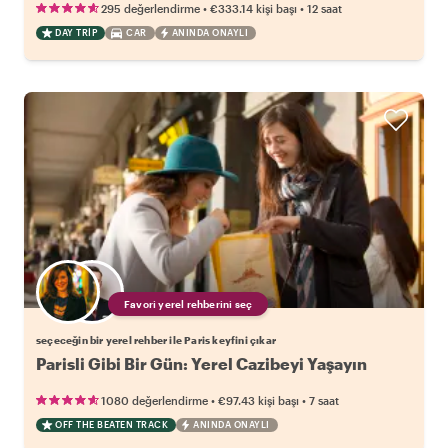
•
•
295 değerlendirme
€333.14
kişi başı
12 saat
DAY TRIP
CAR
ANINDA ONAYLI
Favori yerel rehberini seç
seçeceğin bir yerel rehber ile Paris keyfini çıkar
Parisli Gibi Bir Gün: Yerel Cazibeyi Yaşayın
•
•
1080 değerlendirme
€97.43
kişi başı
7 saat
OFF THE BEATEN TRACK
ANINDA ONAYLI