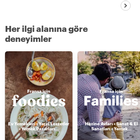
Her ilgi alanına göre
deneyimler
Fransa için
Fransa için
Ev Yemekleri • Yerel Lezzetler
Hazine Avları • Sanat & El
• Yemek Pazarları
...
Sanatları • Yemek
...