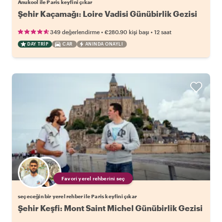
Anukool ile Paris keyfini çıkar
Şehir Kaçamağı: Loire Vadisi Günübirlik Gezisi
•
•
349 değerlendirme
€280.90
kişi başı
12 saat
DAY TRIP
CAR
ANINDA ONAYLI
Favori yerel rehberini seç
seçeceğin bir yerel rehber ile Paris keyfini çıkar
Şehir Keşfi: Mont Saint Michel Günübirlik Gezisi