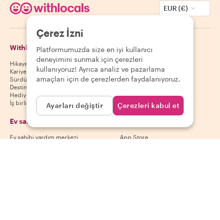
EUR (€)
Çerez İzni
Withlocals Hakkında
Misafirler
Platformumuzda size en iyi kullanıcı
deneyimini sunmak için çerezleri
Hikayemiz
Misafir yardım merkezi
kullanıyoruz! Ayrıca analiz ve pazarlama
Kariyer
Misafir iptal politikası
amaçları için de çerezlerden faydalanıyoruz.
Sürdürülebilirlik
Misafir kullanım koşulları
Destinasyonlar
Hediye kuponları
İş birliği yap
Ayarları değiştir
Çerezleri kabul et
Ev sahipleri
Uygulamamızı indir
Ev sahibi yardım merkezi
App Store
Ev sahibi iptal politikası
Google Play Store
Ev sahibi kullanım koşulları
Ev sahibi ol
Bizi takip et
Ödeme yöntemleri
Mastercard, Visa, Amex, Di
Facebook
Instagram
YouTube