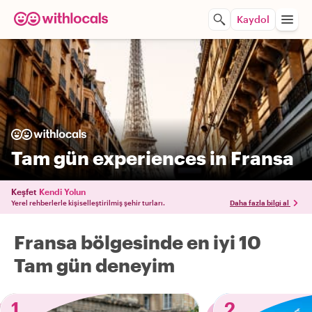
Kaydol
Tam gün experiences in Fransa
Keşfet
Kendi Yolun
Yerel rehberlerle kişiselleştirilmiş şehir turları.
Daha fazla bilgi al
Fransa bölgesinde en iyi 10
Tam gün deneyim
1
2