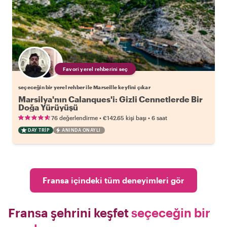
Favori yerel rehberini seç
seçeceğin bir yerel rehber ile Marseille keyfini çıkar
Marsilya'nın Calanques'i: Gizli Cennetlerde Bir
Doğa Yürüyüşü
•
•
76 değerlendirme
€142.65
kişi başı
6 saat
DAY TRIP
ANINDA ONAYLI
Fransa içindeki tüm deneyimleri gör
Fransa şehrini keşfet
seçeceğin bir