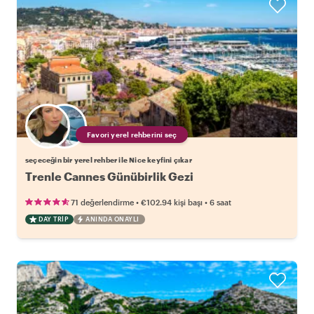
Favori yerel rehberini seç
seçeceğin bir yerel rehber ile Nice keyfini çıkar
Trenle Cannes Günübirlik Gezi
•
•
71 değerlendirme
€102.94
kişi başı
6 saat
DAY TRIP
ANINDA ONAYLI