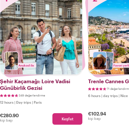
Anukool ile
Favori yerl
Şehir Kaçamağı: Loire Vadisi
Trenle Cannes G
Günübirlik Gezisi
71 değerlendir
349 değerlendirme
6 hours
|
day trips
|
Nice
12 hours
|
Day trips
|
Paris
€102.94
€280.90
Keşfet
kişi başı
kişi başı