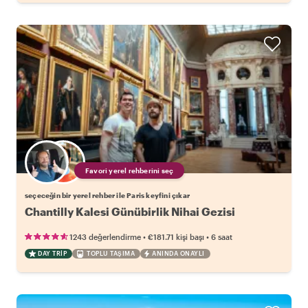
Favori yerel rehberini seç
seçeceğin bir yerel rehber ile Paris keyfini çıkar
Chantilly Kalesi Günübirlik Nihai Gezisi
•
•
1243 değerlendirme
€181.71
kişi başı
6 saat
DAY TRIP
TOPLU TAŞIMA
ANINDA ONAYLI