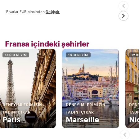
Fiyatlar EUR cinsinden
·
Değiştir
Fransa içindeki şehirler
144 DENEYIM
16 DENEYIM
12 
DENEYIMLERIMIZIN
DENEYIMLERIMIZIN
DENE
TADINI ÇIKAR
TADINI ÇIKAR
TADI
Paris
Marseille
Ni