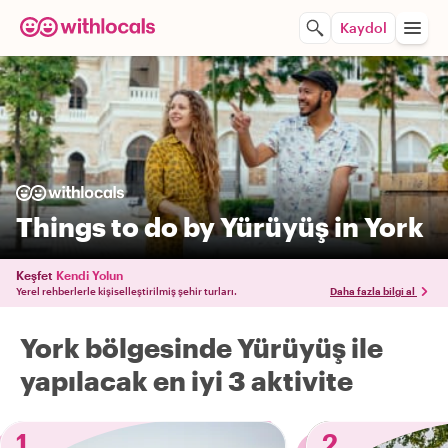
Kaydol
Things to do by Yürüyüş in York
Keşfet
Kendi Yolun
Yerel rehberlerle kişiselleştirilmiş şehir turları.
Daha fazla bilgi al
York bölgesinde Yürüyüş ile
yapılacak en iyi 3 aktivite
1
2