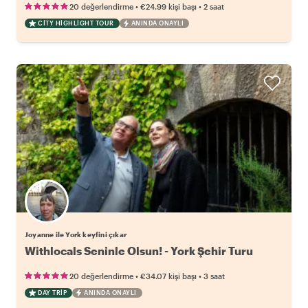
•
•
20 değerlendirme
€24.99
kişi başı
2 saat
CITY HIGHLIGHT TOUR
ANINDA ONAYLI
Joyanne ile York keyfini çıkar
Withlocals Seninle Olsun! - York Şehir Turu
•
•
20 değerlendirme
€34.07
kişi başı
3 saat
DAY TRIP
ANINDA ONAYLI