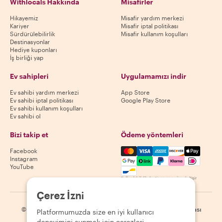
Withlocals Hakkında
Misafirler
Hikayemiz
Misafir yardım merkezi
Kariyer
Misafir iptal politikası
Sürdürülebilirlik
Misafir kullanım koşulları
Destinasyonlar
Hediye kuponları
İş birliği yap
Ev sahipleri
Uygulamamızı indir
Ev sahibi yardım merkezi
App Store
Ev sahibi iptal politikası
Google Play Store
Ev sahibi kullanım koşulları
Ev sahibi ol
Bizi takip et
Ödeme yöntemleri
Mastercard, Visa, Amex, Di
Facebook
Instagram
YouTube
Kullanılabilirlik destinasyona göre değişir
Çerez İzni
©
2026
Withlocals.com
|
Gizlilik Politikası
|
Çerezler
|
Site haritası
Platformumuzda size en iyi kullanıcı
deneyimini sunmak için çerezleri