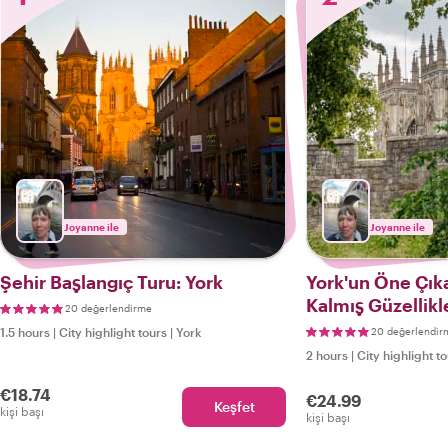
Joyanne ile
Joyanne ile
Şehir Başlangıç Turu: York
York'un Öne Çıka
Kalmış Güzellikl
20 değerlendirme
1.5 hours
|
City highlight tours
|
York
20 değerlendir
2 hours
|
City highlight t
€18.74
€24.99
Keşfet
kişi başı
kişi başı