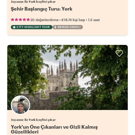
Joyanne ile York keyfini çıkar
Şehir Başlangıç Turu: York
•
•
20 değerlendirme
€18.74
kişi başı
1.5 saat
CITY HIGHLIGHT TOUR
ANINDA ONAYLI
Joyanne ile York keyfini çıkar
York'un Öne Çıkanları ve Gizli Kalmış
Güzellikleri