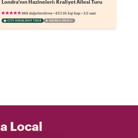
Londra'nın Hazineleri: Kraliyet Ailesi Turu
•
•
989 değerlendirme
€57.35
kişi başı
2.5 saat
CITY HIGHLIGHT TOUR
ANINDA ONAYLI
 a Local