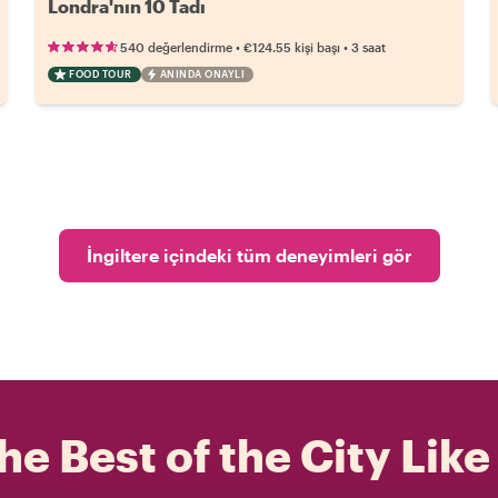
Londra'nın 10 Tadı
•
•
540 değerlendirme
€124.55
kişi başı
3 saat
FOOD TOUR
ANINDA ONAYLI
İngiltere içindeki tüm deneyimleri gör
he Best of the City Like