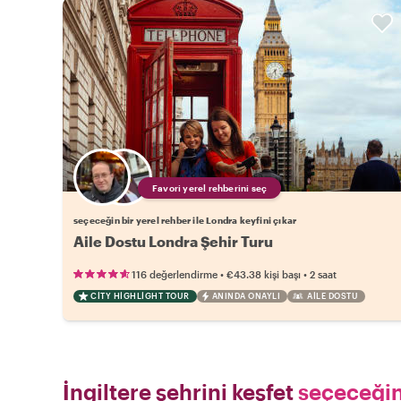
Favori yerel rehberini seç
seçeceğin bir yerel rehber ile Londra keyfini çıkar
Aile Dostu Londra Şehir Turu
•
•
116 değerlendirme
€43.38
kişi başı
2 saat
CITY HIGHLIGHT TOUR
ANINDA ONAYLI
AILE DOSTU
İngiltere şehrini keşfet
seçeceğin 