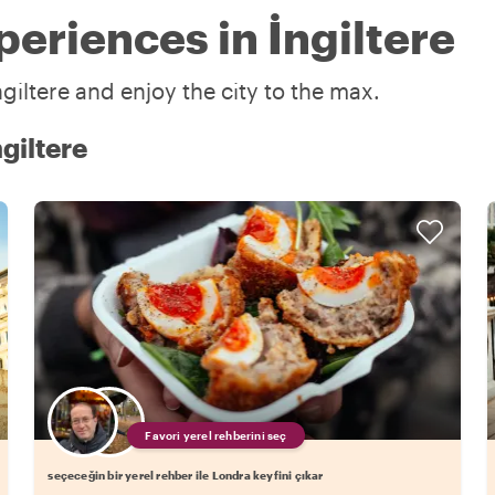
eriences in İngiltere
giltere and enjoy the city to the max.
giltere
Favori yerel rehberini seç
seçeceğin bir yerel rehber ile Londra keyfini çıkar