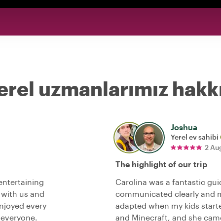
erel uzmanlarımız hakk
Joshua
Yerel ev sahibi
2 Au
The highlight of our trip
entertaining
Carolina was a fantastic gui
 with us and
communicated clearly and 
njoyed every
adapted when my kids starte
 everyone.
and Minecraft, and she came