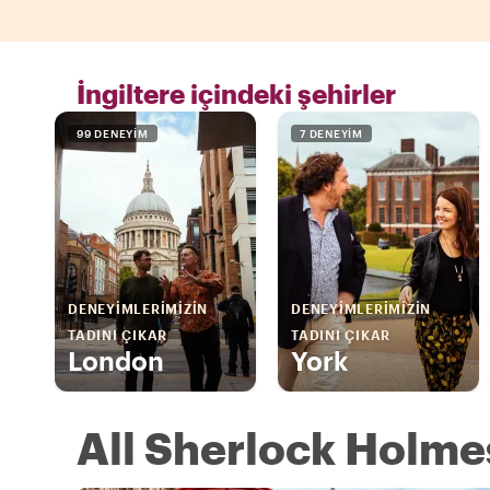
İngiltere içindeki şehirler
99 DENEYIM
7 DENEYIM
DENEYIMLERIMIZIN
DENEYIMLERIMIZIN
TADINI ÇIKAR
TADINI ÇIKAR
London
York
All Sherlock Holmes