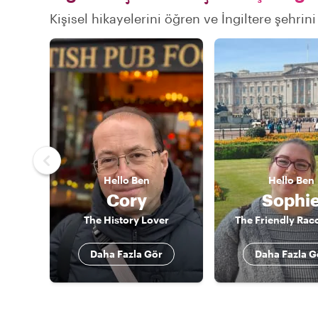
Kişisel hikayelerini öğren ve İngiltere şehrini
Hello
Ben
Hello
Ben
Cory
Sophi
The History Lover
The Friendly Rac
Daha Fazla Gör
Daha Fazla G