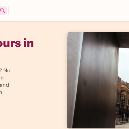
urs in
? No
in
 and
n