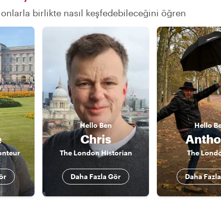
 onlarla birlikte nasıl keşfedebileceğini öğren
Hello
Ben
Hello
B
e
Chris
Antho
onteur
The London Historian
The Lond
ör
Daha Fazla Gör
Daha Fazla