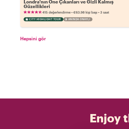
Londra'nın Öne Çıkanları ve Gizli Kalmış
Güzellikleri
•
•
415 değerlendirme
€63.98
kişi başı
3 saat
CITY HIGHLIGHT TOUR
ANINDA ONAYLI
Hepsini gör
Enjoy t