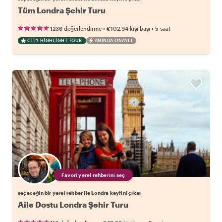
Tüm Londra Şehir Turu
•
•
1236 değerlendirme
€102.94
kişi başı
5 saat
CITY HIGHLIGHT TOUR
ANINDA ONAYLI
Favori yerel rehberini seç
seçeceğin bir yerel rehber ile Londra keyfini çıkar
Aile Dostu Londra Şehir Turu