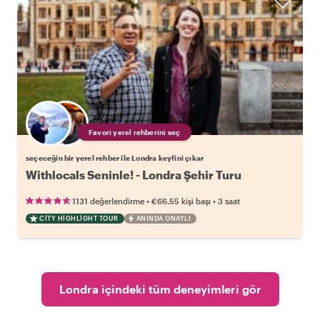
Favori yerel rehberini seç
seçeceğin bir yerel rehber ile Londra keyfini çıkar
Withlocals Seninle! - Londra Şehir Turu
•
•
1131 değerlendirme
€66.55
kişi başı
3 saat
CITY HIGHLIGHT TOUR
ANINDA ONAYLI
Londra içindeki tüm deneyimleri gör