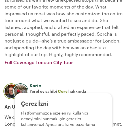
some of our favorite moments of the day. What
impressed us most was how she customized the entire
tour around what we wanted to see and do. She
listened, adapted, and crafted an experience that felt
personal, thoughtful, and perfectly paced. Sorcha is
not just a guide—she’s a true ambassador for London,
and spending the day with her was an absolute
highlight of our trip. Highly, highly recommended.
Full Coverage London City Tour
Karin
Yerel ev sahibi
Cory
hakkında
16 July 2026
Çerez İzni
An Unforgettable Day in London with Cory
Platformumuzda size en iyi kullanıcı
We couldn't have asked for a better guide through
deneyimini sunmak için çerezleri
London's history than Cory. From the moment we met,
kullanıyoruz! Ayrıca analiz ve pazarlama