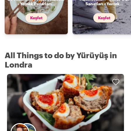
• Yemek Pazarları
...
Sanatları • Yemek
...
Keşfet
Keşfet
All Things to do by Yürüyüş in
Londra