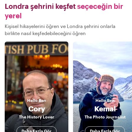
Londra şehrini keşfet
seçeceğin bir
yerel
Kişisel hikayelerini öğren ve Londra şehrini onlarla
birlikte nasıl keşfedebileceğini öğren
Hello
Ben
Hello
Ben
Cory
Kemal
The History Lover
The Photo Journalist
Daha Fazla Gör
Daha Fazla Gör