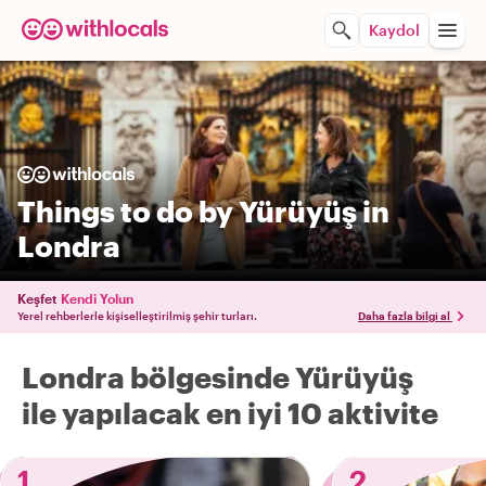
Kaydol
Things to do by Yürüyüş in
Londra
Keşfet
Kendi Yolun
Yerel rehberlerle kişiselleştirilmiş şehir turları.
Daha fazla bilgi al
Londra bölgesinde Yürüyüş
ile yapılacak en iyi 10 aktivite
1
2