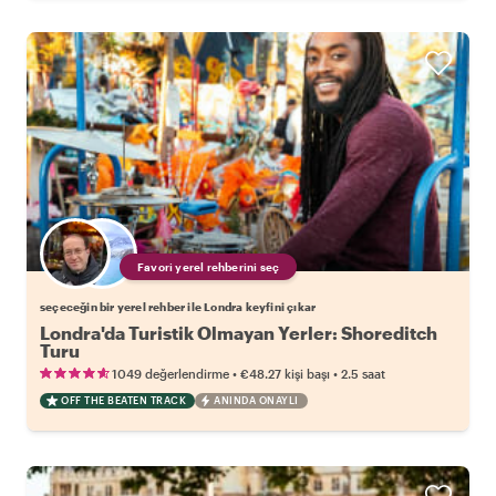
Favori yerel rehberini seç
seçeceğin bir yerel rehber ile Londra keyfini çıkar
Londra'da Turistik Olmayan Yerler: Shoreditch
Turu
•
•
1049 değerlendirme
€48.27
kişi başı
2.5 saat
OFF THE BEATEN TRACK
ANINDA ONAYLI