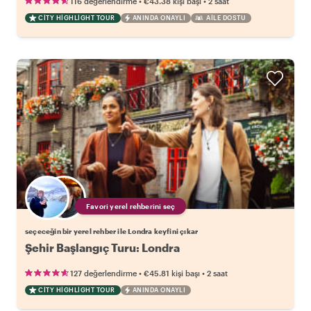
•
•
116 değerlendirme
€43.38
kişi başı
2 saat
CITY HIGHLIGHT TOUR
ANINDA ONAYLI
AILE DOSTU
Favori yerel rehberini seç
seçeceğin bir yerel rehber ile Londra keyfini çıkar
Şehir Başlangıç Turu: Londra
•
•
127 değerlendirme
€45.81
kişi başı
2 saat
CITY HIGHLIGHT TOUR
ANINDA ONAYLI