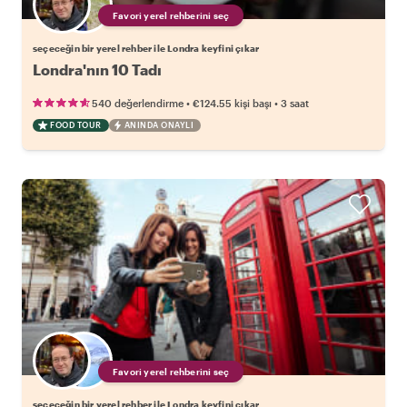
Favori yerel rehberini seç
seçeceğin bir yerel rehber ile Londra keyfini çıkar
Londra'nın 10 Tadı
•
•
540 değerlendirme
€124.55
kişi başı
3 saat
FOOD TOUR
ANINDA ONAYLI
Favori yerel rehberini seç
seçeceğin bir yerel rehber ile Londra keyfini çıkar