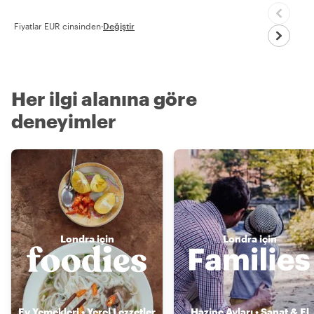
Fiyatlar EUR cinsinden
·
Değiştir
Her ilgi alanına göre
deneyimler
Londra için
Londra için
Ev Yemekleri • Yerel Lezzetler
Hazine Avları • Sanat & El