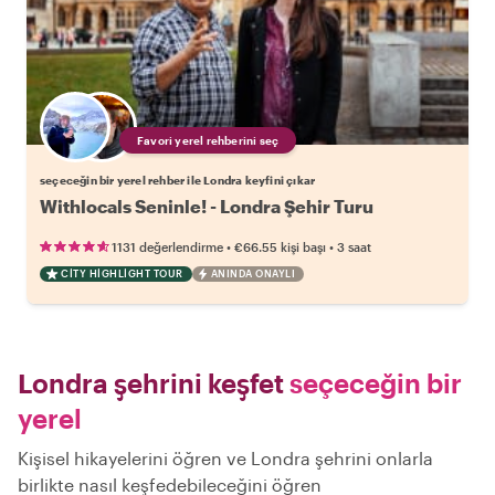
Favori yerel rehberini seç
seçeceğin bir yerel rehber ile Londra keyfini çıkar
Withlocals Seninle! - Londra Şehir Turu
•
•
1131 değerlendirme
€66.55
kişi başı
3 saat
CITY HIGHLIGHT TOUR
ANINDA ONAYLI
Londra şehrini keşfet
seçeceğin bir
yerel
Kişisel hikayelerini öğren ve Londra şehrini onlarla
birlikte nasıl keşfedebileceğini öğren