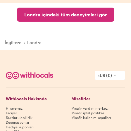
Londra içindeki tüm deneyimleri gör
İngiltere
›
Londra
EUR (€)
Withlocals Hakkında
Misafirler
Hikayemiz
Misafir yardım merkezi
Kariyer
Misafir iptal politikası
Sürdürülebilirlik
Misafir kullanım koşulları
Destinasyonlar
Hediye kuponları