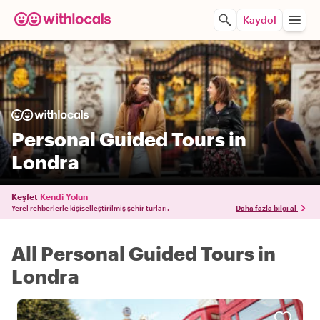
Kaydol
Personal Guided Tours in
Londra
Keşfet
Kendi Yolun
Yerel rehberlerle kişiselleştirilmiş şehir turları.
Daha fazla bilgi al
All Personal Guided Tours in
Londra