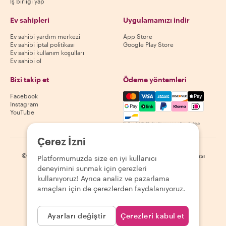
İş birliği yap
Ev sahipleri
Uygulamamızı indir
Ev sahibi yardım merkezi
App Store
Ev sahibi iptal politikası
Google Play Store
Ev sahibi kullanım koşulları
Ev sahibi ol
Bizi takip et
Ödeme yöntemleri
Mastercard, Visa, Amex, Di
Facebook
Instagram
YouTube
Kullanılabilirlik destinasyona göre değişir
Çerez İzni
©
2026
Withlocals.com
|
Gizlilik Politikası
|
Çerezler
|
Site haritası
Platformumuzda size en iyi kullanıcı
deneyimini sunmak için çerezleri
kullanıyoruz! Ayrıca analiz ve pazarlama
amaçları için de çerezlerden faydalanıyoruz.
Ayarları değiştir
Çerezleri kabul et