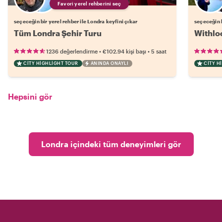
Favori yerel rehberini seç
seçeceğin bir yerel rehber ile Londra keyfini çıkar
seçeceğin b
Tüm Londra Şehir Turu
Withloc
•
•
1236 değerlendirme
€102.94
kişi başı
5 saat
CITY HIGHLIGHT TOUR
ANINDA ONAYLI
CITY H
Hepsini gör
Londra içindeki tüm deneyimleri gör