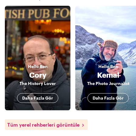
Hello
Ben
Hello
Ben
Cory
Kemal
The History Lover
The Photo Journalist
Daha Fazla Gör
Daha Fazla Gör
Tüm yerel rehberleri görüntüle