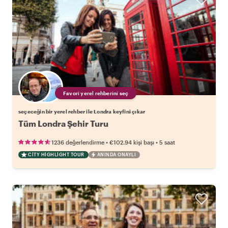
Favori yerel rehberini seç
seçeceğin bir yerel rehber ile Londra keyfini çıkar
Tüm Londra Şehir Turu
•
•
1236 değerlendirme
€102.94
kişi başı
5 saat
CITY HIGHLIGHT TOUR
ANINDA ONAYLI