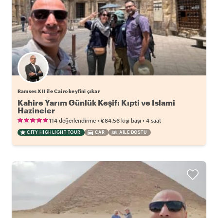
Ramses XII ile Cairo keyfini çıkar
Kahire Yarım Günlük Keşif: Kıpti ve İslami
Hazineler
•
•
114 değerlendirme
€84.56
kişi başı
4 saat
CITY HIGHLIGHT TOUR
CAR
AILE DOSTU