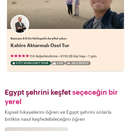
Ramses XII ile Heliopolis keyfini çıkar
Kahire Aktarmalı Özel Tur
•
•
114 değerlendirme
€110.29
kişi başı
1 gün
CITY HIGHLIGHT TOUR
CAR
AILE DOSTU
Egypt şehrini keşfet
seçeceğin bir
yerel
Kişisel hikayelerini öğren ve Egypt şehrini onlarla
birlikte nasıl keşfedebileceğini öğren