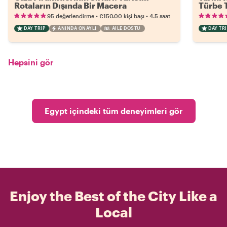
Rotaların Dışında Bir Macera
Türbe 
•
•
95 değerlendirme
€150.00
kişi başı
4.5 saat
DAY TRIP
ANINDA ONAYLI
AILE DOSTU
DAY TRI
Hepsini gör
Egypt içindeki tüm deneyimleri gör
Enjoy the Best of the City Like a
Local