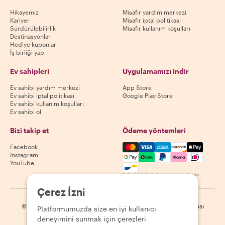
Hikayemiz
Misafir yardım merkezi
Kariyer
Misafir iptal politikası
Sürdürülebilirlik
Misafir kullanım koşulları
Destinasyonlar
Hediye kuponları
İş birliği yap
Ev sahipleri
Uygulamamızı indir
Ev sahibi yardım merkezi
App Store
Ev sahibi iptal politikası
Google Play Store
Ev sahibi kullanım koşulları
Ev sahibi ol
Bizi takip et
Ödeme yöntemleri
Mastercard, Visa, Amex, Di
Facebook
Instagram
YouTube
Kullanılabilirlik destinasyona göre değişir
Çerez İzni
©
2026
Withlocals.com
|
Gizlilik Politikası
|
Çerezler
|
Site haritası
Platformumuzda size en iyi kullanıcı
deneyimini sunmak için çerezleri