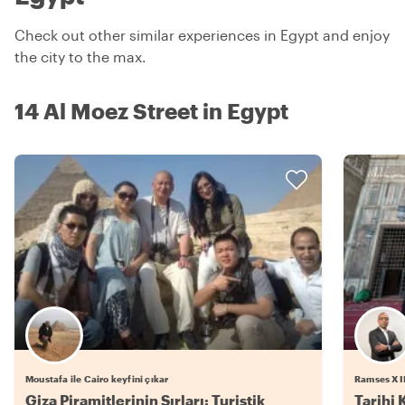
Check out other similar experiences in Egypt and enjoy
the city to the max.
14 Al Moez Street in Egypt
Moustafa ile Cairo keyfini çıkar
Ramses XII 
Giza Piramitlerinin Sırları: Turistik
Tarihi