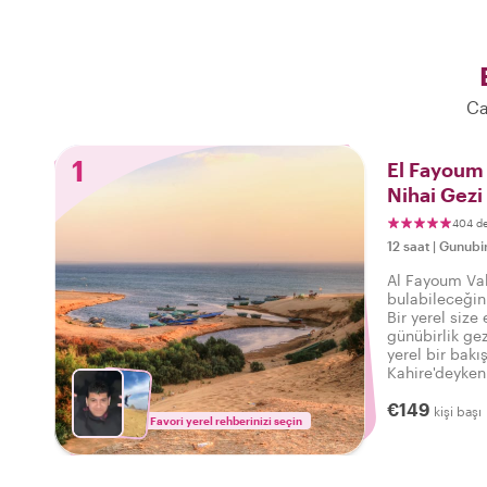
Ca
1
El Fayoum 
Nihai Gezi
404 d
12 saat
|
Gunubir
Al Fayoum Vah
bulabileceğin
Bir yerel size 
günübirlik ge
yerel bir bakı
Kahire'deyken
edilmesi gere
€149
hikayeleri ve 
kişi başı
Favori yerel rehberinizi seçin