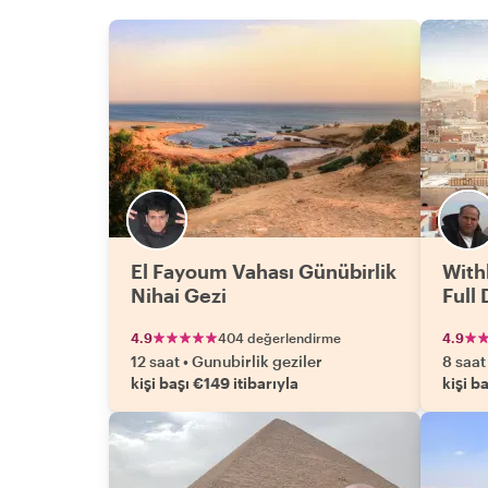
El Fayoum Vahası Günübirlik
With
Nihai Gezi
Full 
4.9
404 değerlendirme
4.9
12 saat
•
Gunubirlik geziler
8 saat
kişi başı €149 itibarıyla
kişi b