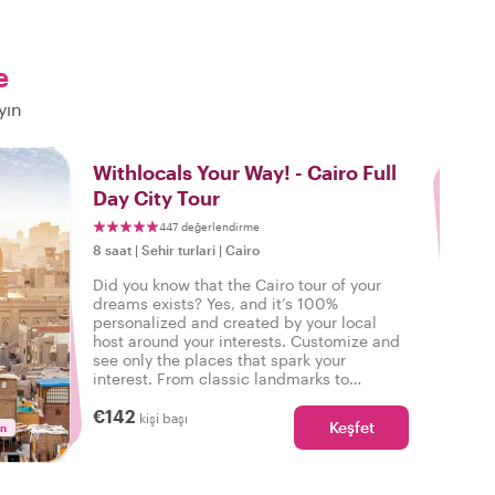
e
yın
3
Withlocals Your Way! - Cairo Full
Day City Tour
447 değerlendirme
8 saat
|
Sehir turlari
|
Cairo
Did you know that the Cairo tour of your
dreams exists? Yes, and it’s 100%
personalized and created by your local
host around your interests. Customize and
see only the places that spark your
interest. From classic landmarks to
neighborhood walks - your wishes are our
€142
command!
kişi başı
Keşfet
in