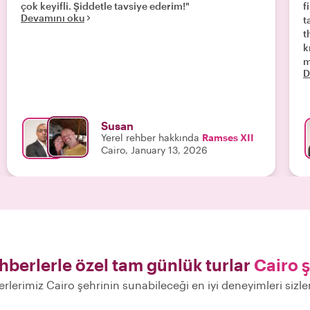
çok keyifli. Şiddetle tavsiye ederim!"
f
Devamını oku
t
t
k
m
D
a
i
p
s
Susan
s
Yerel rehber hakkında
Ramses XII
G
Cairo, January 13, 2026
a
p
t
m
A
t
g
e
ehberlerle özel tam günlük turlar
Cairo 
T
p
erlerimiz Cairo şehrinin sunabileceği en iyi deneyimleri sizl
U