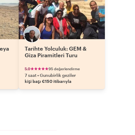
veya
Tarihte Yolculuk: GEM &
Giza Piramitleri Turu
5.0
95 değerlendirme
7 saat
•
Gunubirlik geziler
kişi başı €150 itibarıyla