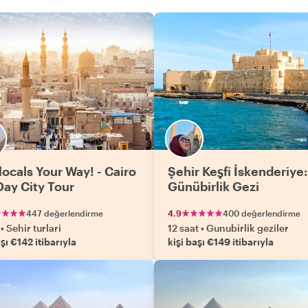
h
w
m
k
r
t
j
t
locals Your Way! - Cairo
Şehir Keşfi İskenderiye:
Day City Tour
Günübirlik Gezi
447 değerlendirme
4.9
400 değerlendirme
•
Sehir turlari
12 saat
•
Gunubirlik geziler
aşı €142 itibarıyla
kişi başı €149 itibarıyla