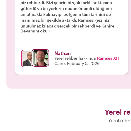
bir rehberdi. Bizi şehrin birçok farklı noktasına
götürdü ve bu yerlerin neden önemli olduğunu
anlatmakla kalmayıp, bölgenin tüm tarihini de
inanılmaz bir şekilde aktardı. Ramses, gezinizi
unutulmaz kılacak gerçek bir rehberdi ve Kahire
Devamını oku
geziniz için onu şiddetle tavsiye ediyoruz. "
Nathan
Yerel rehber hakkında
Ramses XII
Cairo, February 5, 2026
Yerel r
Yerel rehb