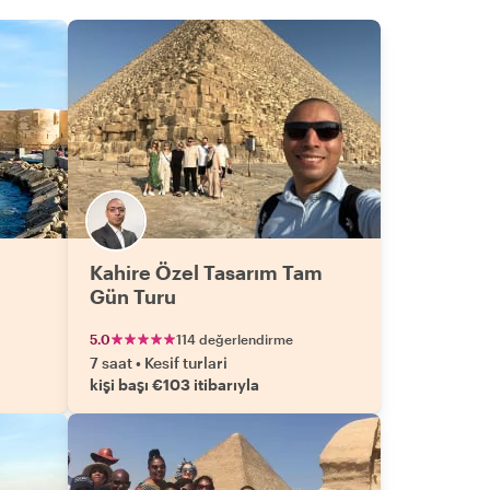
ad to squeeze as much as possible, because it
ould have been amazing if I could have spent
ore time with Ramses and his very deep
nowledge of the Egyptian culture. I absolutely
ecommend his guide, and if you have the chance
o have more than one day with him, well, do it! It is
ust worthwhile. Thank you, Ramses, for the great
ime together. You truly are a living pharaoh."
Kahire Özel Tasarım Tam
Gün Turu
5.0
114 değerlendirme
7 saat
•
Kesif turlari
kişi başı €103 itibarıyla