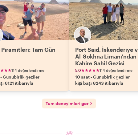
r Piramitleri: Tam Gün
Port Said, İskenderiye 
f
Al-Sokhna Limanı'ndan
Kahire Sahil Gezisi
114 değerlendirme
5.0
114 değerlendirme
•
Gunubirlik geziler
10 saat
•
Gunubirlik geziler
şı €121 itibarıyla
kişi başı €243 itibarıyla
Tum deneyimleri gor