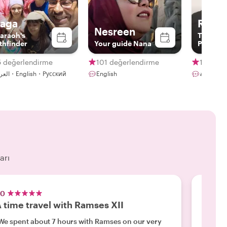
aga
Ramse
Nesreen
araoh's
The Livi
thfinder
Your guide Nana
Pharaoh
5 değerlendirme
101 değerlendirme
114 değ
العربية・English・Русский
English
عربية
arı
.0
5.0
 time travel with Ramses XII
Great
We spent about 7 hours with Ramses on our very
"Ramses