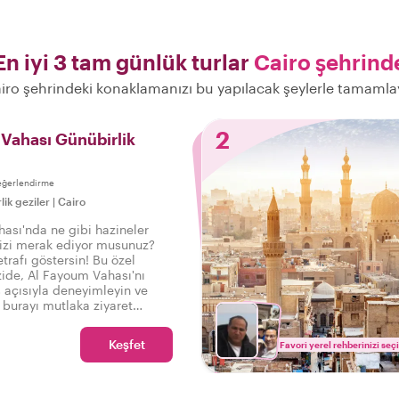
En iyi 3 tam günlük turlar
Cairo şehrind
iro şehrindeki konaklamanızı bu yapılacak şeylerle tamamla
2
Vahası Günübirlik
eğerlendirme
lik geziler
|
Cairo
ası'nda ne gibi hazineler
izi merak ediyor musunuz?
etrafı göstersin! Bu özel
zide, Al Fayoum Vahası'nı
ş açısıyla deneyimleyin ve
 burayı mutlaka ziyaret
ken bir yer yapan ilginç
eşsiz detayları öğrenin.
Keşfet
Favori yerel rehberinizi seç