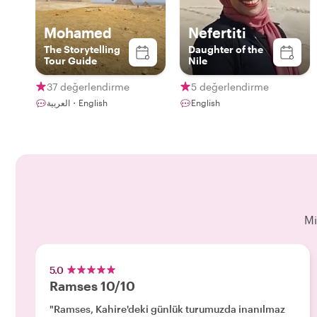
Mohamed
Nefertiti
The Storytelling
Daughter of the
Tour Guide
Nile
37 değerlendirme
5 değerlendirme
العربية・English
English
Mi
5.0
Ramses 10/10
"Ramses, Kahire'deki günlük turumuzda inanılmaz