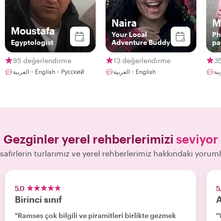
Naira
M
Moustafa
Your Local
Ph
Egyptologist
Adventure Buddy
pa
95 değerlendirme
13 değerlendirme
3
العربية・English
العربية・English・Русский
Gezginler yerel rehberlerimizi
seviyor
safirlerin turlarımız ve yerel rehberlerimiz hakkındaki yoruml
5.0
5
Birinci sınıf
A
"Ramses çok bilgili ve piramitleri birlikte gezmek
"