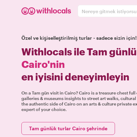
Nereye gitmek istiyors
Özel ve kişiselleştirilmiş turlar - sadece sizin için!
Withlocals ile Tam günlü
Cairo'nin
en iyisini deneyimleyin
On a Tam gün visit in Cairo? Cairo is a treasure chest ful
galleries & museums insights to street art walks, cultur
the authentic side of Cairo on an arts & culture private e
expert of your choice.
Tam günlük turlar Cairo şehrinde