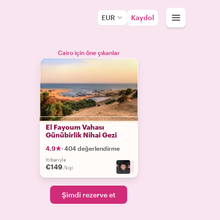
EUR
Kaydol
Cairo için öne çıkanlar
El Fayoum Vahası
Günübirlik Nihai Gezi
4.9
·
404 değerlendirme
İtibarıyla
€149
+
6
/kişi
Şimdi rezerve et