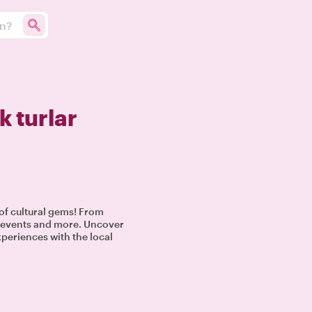
un?
k turlar
l of cultural gems! From
al events and more. Uncover
xperiences with the local