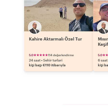
Kahire Aktarmalı Özel Tur
Mısı
Keşi
5.0
114 değerlendirme
5.0
24 saat
•
Sehir turlari
6 saat
kişi başı €110 itibarıyla
kişi ba