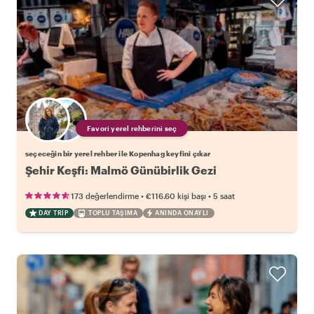
Favori yerel rehberini seç
seçeceğin bir yerel rehber ile Kopenhag keyfini çıkar
Şehir Keşfi: Malmö Günübirlik Gezi
•
•
173 değerlendirme
€116.60
kişi başı
5 saat
DAY TRIP
TOPLU TAŞIMA
ANINDA ONAYLI