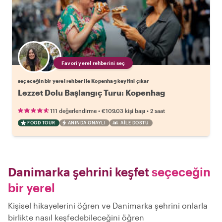
Favori yerel rehberini seç
seçeceğin bir yerel rehber ile Kopenhag keyfini çıkar
Lezzet Dolu Başlangıç Turu: Kopenhag
•
•
111 değerlendirme
€109.03
kişi başı
2 saat
FOOD TOUR
ANINDA ONAYLI
AILE DOSTU
Danimarka şehrini keşfet
seçeceğin
bir yerel
Kişisel hikayelerini öğren ve Danimarka şehrini onlarla
birlikte nasıl keşfedebileceğini öğren