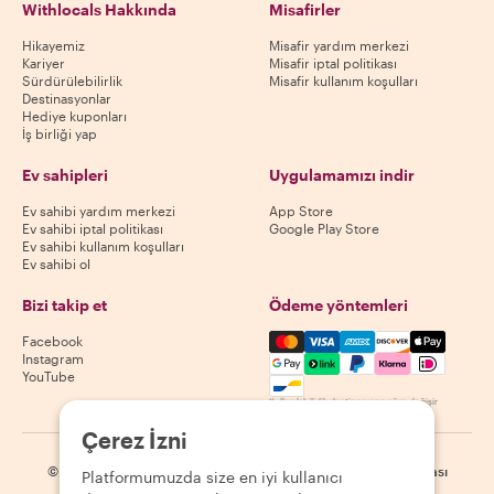
Withlocals Hakkında
Misafirler
Hikayemiz
Misafir yardım merkezi
Kariyer
Misafir iptal politikası
Sürdürülebilirlik
Misafir kullanım koşulları
Destinasyonlar
Hediye kuponları
İş birliği yap
Ev sahipleri
Uygulamamızı indir
Ev sahibi yardım merkezi
App Store
Ev sahibi iptal politikası
Google Play Store
Ev sahibi kullanım koşulları
Ev sahibi ol
Bizi takip et
Ödeme yöntemleri
Mastercard, Visa, Amex, Di
Facebook
Instagram
YouTube
Kullanılabilirlik destinasyona göre değişir
Çerez İzni
©
2026
Withlocals.com
|
Gizlilik Politikası
|
Çerezler
|
Site haritası
Platformumuzda size en iyi kullanıcı