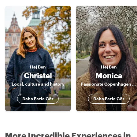
Hej
Ben
Hej
Ben
Christel
Monica
Local, culture and history
Passionate Copenhagen Guide – Discover Food, Art & Nature with a Local
Daha Fazla Gör
Daha Fazla Gör
More Incredible Experiences in