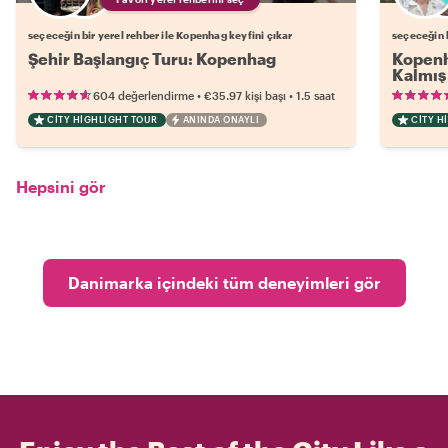
seçeceğin bir yerel rehber ile Kopenhag keyfini çıkar
seçeceğin b
Şehir Başlangıç Turu: Kopenhag
Kopenha
Kalmış 
•
•
604 değerlendirme
€35.97
kişi başı
1.5 saat
CITY HIGHLIGHT TOUR
ANINDA ONAYLI
CITY H
Hepsini gör
Danimarka içindeki tüm deneyimleri gör