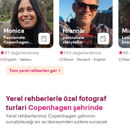
Monica
Hrannar
Mi
Passionate
passionate
Loc
Copenhagen
storyteller
bred
Guide – Discover
with
Food, Art &
hist
97 değerlendirme
100 değerlendirme
88 
Nature with a
English・Italiano
Dansk・Deutsch・English
Dan
Local
Tüm yerel rehberleri gör
Yerel rehberlerle özel fotograf
turlari
Copenhagen şehrinde
Yerel rehberlerimiz Copenhagen şehrinin
sunabileceği en iyi deneyimleri sizlere sunacak