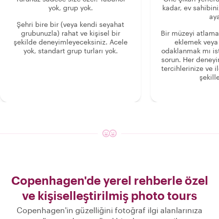
yok, grup yok.
kadar, ev sahibini
aya
Şehri bire bir (veya kendi seyahat
grubunuzla) rahat ve kişisel bir
Bir müzeyi atlama
şekilde deneyimleyeceksiniz. Acele
eklemek veya
yok, standart grup turları yok.
odaklanmak mı is
sorun. Her deney
tercihlerinize ve i
şekille
Copenhagen'de yerel rehberle özel
ve kişiselleştirilmiş photo tours
Copenhagen'in güzelliğini fotoğraf ilgi alanlarınıza