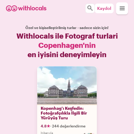
Kaydol
Özel ve kişiselleştirilmiş turlar - sadece sizin için!
Withlocals ile Fotograf turlari
Copenhagen'nin
en iyisini deneyimleyin
Kopenhag'ı Keşfedin:
Fotoğrafçılıkla İlgili Bir
Yürüyüş Turu
4.8
·
244 değerlendirme
İtibarıyla