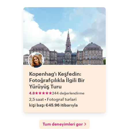
Kopenhag'ı Keşfedin:
Fotoğrafçılıkla İlgili Bir
Yürüyüş Turu
4.8
244 değerlendirme
2,5 saat
•
Fotograf turlari
kişi başı €45.96 itibarıyla
Tum deneyimleri gor