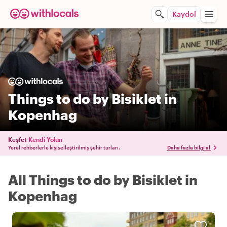
Kaydol
Things to do by Bisiklet in
Kopenhag
Keşfet
Kendi Yolun
Yerel rehberlerle kişiselleştirilmiş şehir turları.
Daha fazla bilgi al
All Things to do by Bisiklet in
Kopenhag