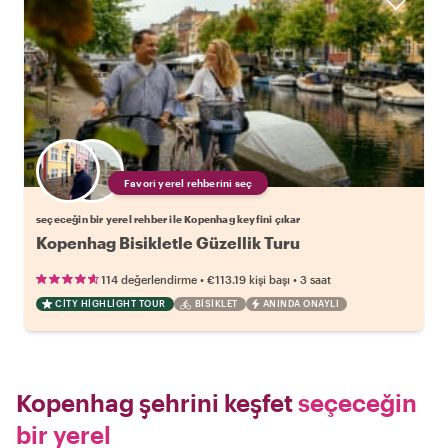
Favori yerel rehberini seç
seçeceğin bir yerel rehber ile Kopenhag keyfini çıkar
Kopenhag Bisikletle Güzellik Turu
•
•
114 değerlendirme
€113.19
kişi başı
3 saat
CITY HIGHLIGHT TOUR
BISIKLET
ANINDA ONAYLI
Kopenhag şehrini keşfet
seçeceğin
bir yerel