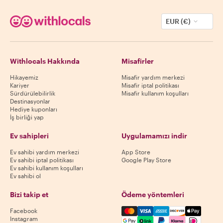
EUR (€)
Withlocals Hakkında
Misafirler
Hikayemiz
Misafir yardım merkezi
Kariyer
Misafir iptal politikası
Sürdürülebilirlik
Misafir kullanım koşulları
Destinasyonlar
Hediye kuponları
İş birliği yap
Ev sahipleri
Uygulamamızı indir
Ev sahibi yardım merkezi
App Store
Ev sahibi iptal politikası
Google Play Store
Ev sahibi kullanım koşulları
Ev sahibi ol
Bizi takip et
Ödeme yöntemleri
Mastercard, Visa, Amex, Di
Facebook
Instagram