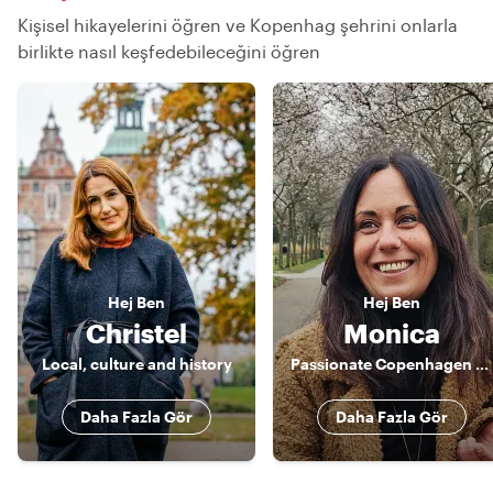
Kişisel hikayelerini öğren ve Kopenhag şehrini onlarla
birlikte nasıl keşfedebileceğini öğren
Hej
Ben
Hej
Ben
Christel
Monica
Local, culture and history
Passionate Copenhagen Guide – Discover Food, Art & Nature with a Local
Daha Fazla Gör
Daha Fazla Gör