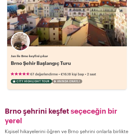
Jan ile Brno keyfini çıkar
Brno Şehir Başlangıç Turu
•
•
67 değerlendirme
€16.18
kişi başı
2 saat
CITY HIGHLIGHT TOUR
ANINDA ONAYLI
Brno şehrini keşfet
seçeceğin bir
yerel
Kişisel hikayelerini öğren ve Brno şehrini onlarla birlikte