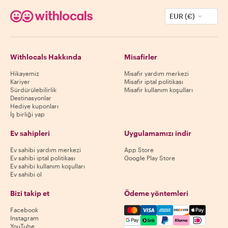
EUR (€)
Withlocals Hakkında
Misafirler
Hikayemiz
Misafir yardım merkezi
Kariyer
Misafir iptal politikası
Sürdürülebilirlik
Misafir kullanım koşulları
Destinasyonlar
Hediye kuponları
İş birliği yap
Ev sahipleri
Uygulamamızı indir
Ev sahibi yardım merkezi
App Store
Ev sahibi iptal politikası
Google Play Store
Ev sahibi kullanım koşulları
Ev sahibi ol
Bizi takip et
Ödeme yöntemleri
Mastercard, Visa, Amex, Di
Facebook
Instagram
YouTube