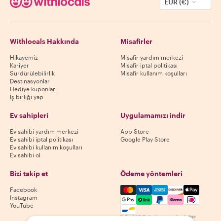
EUR (€)
Withlocals Hakkında
Misafirler
Hikayemiz
Misafir yardım merkezi
Kariyer
Misafir iptal politikası
Sürdürülebilirlik
Misafir kullanım koşulları
Destinasyonlar
Hediye kuponları
İş birliği yap
Ev sahipleri
Uygulamamızı indir
Ev sahibi yardım merkezi
App Store
Ev sahibi iptal politikası
Google Play Store
Ev sahibi kullanım koşulları
Ev sahibi ol
Bizi takip et
Ödeme yöntemleri
Mastercard, Visa, Amex, Di
Facebook
Instagram
YouTube
Kullanılabilirlik destinasyona göre değişir