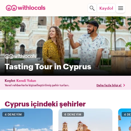
Kaydol
Tasting Tour in Cyprus
Keşfet
Kendi Yolun
Yerel rehberlerle kişiselleştirilmiş şehir turları.
Daha fazla bilgi al
Cyprus içindeki şehirler
4 DENEYIM
6 DENEYIM
4 D