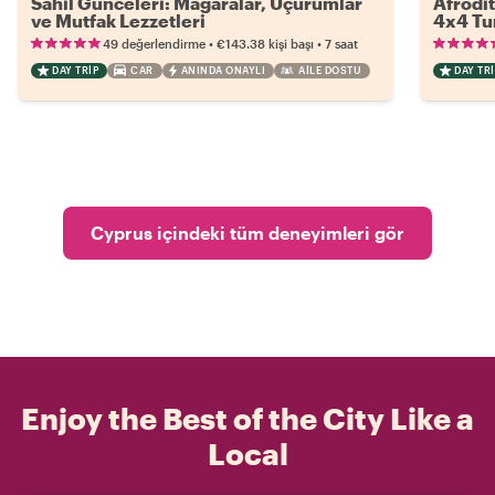
Sahil Günceleri: Mağaralar, Uçurumlar
Afrodit
ve Mutfak Lezzetleri
4x4 Tu
•
•
49 değerlendirme
€143.38
kişi başı
7 saat
DAY TRIP
CAR
ANINDA ONAYLI
AILE DOSTU
DAY TRI
Cyprus içindeki tüm deneyimleri gör
Enjoy the Best of the City Like a
Local