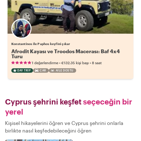
Konstantinos ile Paphos keyfini çıkar
Afrodit Kayası ve Troodos Macerası: Baf 4x4
Turu
•
•
1 değerlendirme
€132.35
kişi başı
8 saat
DAY TRIP
CAR
AILE DOSTU
Cyprus şehrini keşfet
seçeceğin bir
yerel
Kişisel hikayelerini öğren ve Cyprus şehrini onlarla
birlikte nasıl keşfedebileceğini öğren