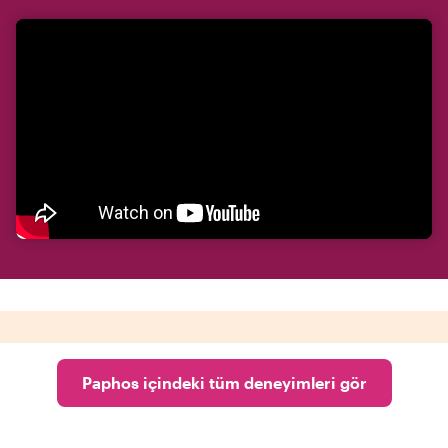
Paphos içindeki tüm deneyimleri gör