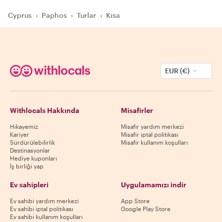
Cyprus
›
Paphos
›
Turlar
›
Kısa
EUR (€)
Withlocals Hakkında
Misafirler
Hikayemiz
Misafir yardım merkezi
Kariyer
Misafir iptal politikası
Sürdürülebilirlik
Misafir kullanım koşulları
Destinasyonlar
Hediye kuponları
İş birliği yap
Ev sahipleri
Uygulamamızı indir
Ev sahibi yardım merkezi
App Store
Ev sahibi iptal politikası
Google Play Store
Ev sahibi kullanım koşulları