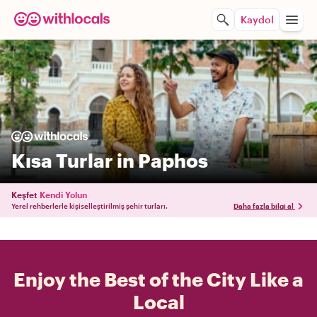
Kaydol
Kısa Turlar in Paphos
Keşfet
Kendi Yolun
Yerel rehberlerle kişiselleştirilmiş şehir turları.
Daha fazla bilgi al
Enjoy the Best of the City Like a
Local