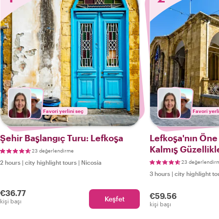
Favori yerlini seç
Favori yerl
Şehir Başlangıç Turu: Lefkoşa
Lefkoşa'nın Öne 
Kalmış Güzellikl
23 değerlendirme
2 hours
|
city highlight tours
|
Nicosia
23 değerlendir
3 hours
|
city highlight to
€36.77
€59.56
Keşfet
kişi başı
kişi başı