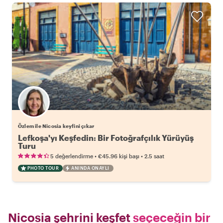
Özlem ile Nicosia keyfini çıkar
Lefkoşa'yı Keşfedin: Bir Fotoğrafçılık Yürüyüş
Turu
•
•
5 değerlendirme
€45.96
kişi başı
2.5 saat
PHOTO TOUR
ANINDA ONAYLI
Nicosia şehrini keşfet
seçeceğin bir