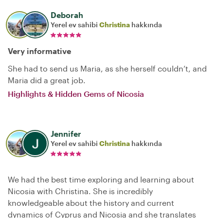
Deborah
Yerel ev sahibi
Christina
hakkında
Very informative
She had to send us Maria, as she herself couldn‘t, and
Maria did a great job.
Highlights & Hidden Gems of Nicosia
Jennifer
Yerel ev sahibi
Christina
hakkında
We had the best time exploring and learning about
Nicosia with Christina. She is incredibly
knowledgeable about the history and current
dynamics of Cyprus and Nicosia and she translates