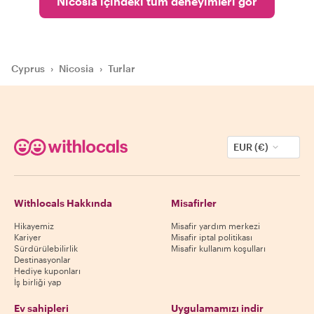
Nicosia içindeki tüm deneyimleri gör
Cyprus
›
Nicosia
›
Turlar
EUR (€)
Withlocals Hakkında
Misafirler
Hikayemiz
Misafir yardım merkezi
Kariyer
Misafir iptal politikası
Sürdürülebilirlik
Misafir kullanım koşulları
Destinasyonlar
Hediye kuponları
İş birliği yap
Ev sahipleri
Uygulamamızı indir