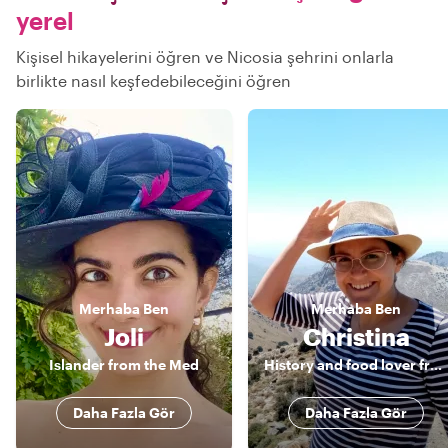
yerel
Kişisel hikayelerini öğren ve Nicosia şehrini onlarla
birlikte nasıl keşfedebileceğini öğren
Merhaba
Ben
Merhaba
Ben
Joli
Christina
Islander from the Med
History and food lover from Cyprus
Daha Fazla Gör
Daha Fazla Gör