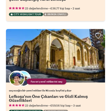
•
•
23 değerlendirme
€36.77
kişi başı
2 saat
CITY HIGHLIGHT TOUR
ANINDA ONAYLI
Favori yerel rehberini seç
seçeceğin bir yerel rehber ile Nicosia keyfini çıkar
Lefkoşa'nın Öne Çıkanları ve Gizli Kalmış
Güzellikleri
•
•
23 değerlendirme
€59.56
kişi başı
3 saat