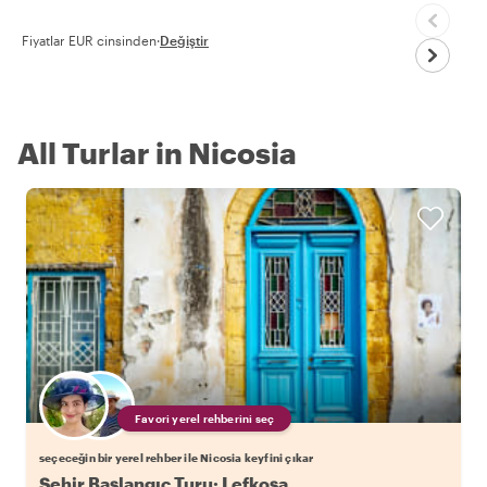
Fiyatlar EUR cinsinden
·
Değiştir
All Turlar in Nicosia
Favori yerel rehberini seç
seçeceğin bir yerel rehber ile Nicosia keyfini çıkar
Şehir Başlangıç Turu: Lefkoşa