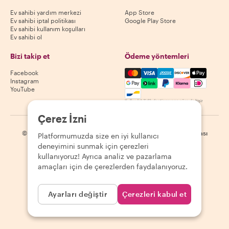
Ev sahibi yardım merkezi
App Store
Ev sahibi iptal politikası
Google Play Store
Ev sahibi kullanım koşulları
Ev sahibi ol
Bizi takip et
Ödeme yöntemleri
Mastercard, Visa, Amex, Di
Facebook
Instagram
YouTube
Kullanılabilirlik destinasyona göre değişir
Çerez İzni
©
2026
Withlocals.com
|
Gizlilik Politikası
|
Çerezler
|
Site haritası
Platformumuzda size en iyi kullanıcı
deneyimini sunmak için çerezleri
kullanıyoruz! Ayrıca analiz ve pazarlama
amaçları için de çerezlerden faydalanıyoruz.
Ayarları değiştir
Çerezleri kabul et