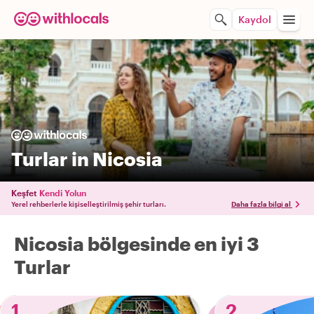
Kaydol
Turlar in Nicosia
Keşfet
Kendi Yolun
Yerel rehberlerle kişiselleştirilmiş şehir turları.
Daha fazla bilgi al
Nicosia bölgesinde en iyi 3
Turlar
1
2