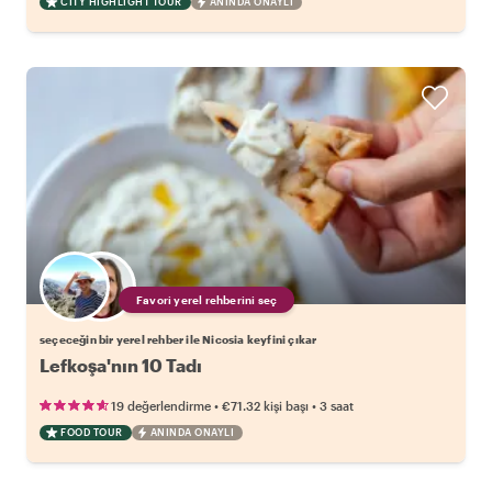
CITY HIGHLIGHT TOUR
ANINDA ONAYLI
Favori yerel rehberini seç
seçeceğin bir yerel rehber ile Nicosia keyfini çıkar
Lefkoşa'nın 10 Tadı
•
•
19 değerlendirme
€71.32
kişi başı
3 saat
FOOD TOUR
ANINDA ONAYLI