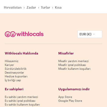
Hırvatistan
›
Zadar
›
Turlar
›
Kısa
EUR (€)
Withlocals Hakkında
Misafirler
Hikayemiz
Misafir yardım merkezi
Kariyer
Misafir iptal politikası
Sürdürülebilirlik
Misafir kullanım koşulları
Destinasyonlar
Hediye kuponları
İş birliği yap
Ev sahipleri
Uygulamamızı indir
Ev sahibi yardım merkezi
App Store
Ev sahibi iptal politikası
Google Play Store
Ev sahibi kullanım koşulları