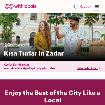
Kaydol
Kısa Turlar in Zadar
Keşfet
Kendi Yolun
Yerel rehberlerle kişiselleştirilmiş şehir turları.
Daha fazla bilgi al
Enjoy the Best of the City Like a
Local