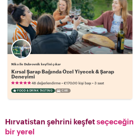
Niko ile Dubrovnik keyfini çıkar
Kırsal Şarap Bağında Özel Yiyecek & Şarap
Deneyimi
•
•
48 değerlendirme
€170.00
kişi başı
3 saat
FOOD & DRINK TASTING
CAR
Hırvatistan şehrini keşfet
seçeceğin
bir yerel