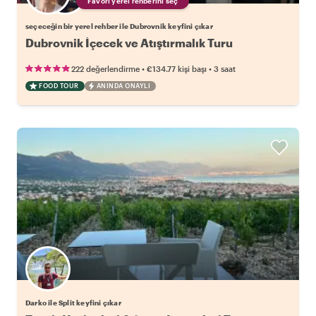
Favori yerel rehberini seç
seçeceğin bir yerel rehber ile Dubrovnik keyfini çıkar
Dubrovnik İçecek ve Atıştırmalık Turu
•
•
222 değerlendirme
€134.77
kişi başı
3 saat
FOOD TOUR
ANINDA ONAYLI
Darko ile Split keyfini çıkar