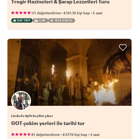
Trogir Hazineleri & Şarap Lezzetleri Turu
•
•
111 değerlendirme
€161.76
kişi başı
5 saat
DAY TRIP
CAR
AILE DOSTU
Linda ile Split keyfini çıkar
GOT çekim yerleri ile tarihi tur
•
•
81 değerlendirme
€47.79
kişi başı
2 saat