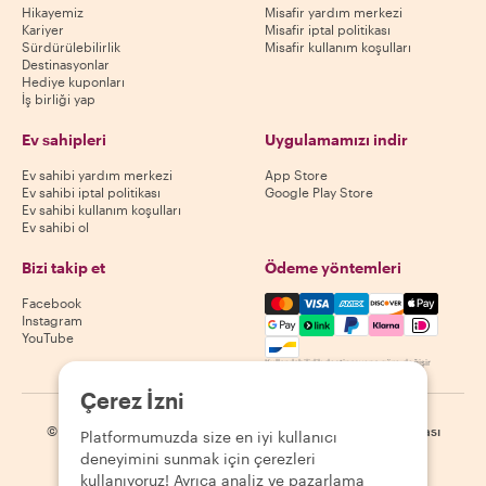
Hikayemiz
Misafir yardım merkezi
Kariyer
Misafir iptal politikası
Sürdürülebilirlik
Misafir kullanım koşulları
Destinasyonlar
Hediye kuponları
İş birliği yap
Ev sahipleri
Uygulamamızı indir
Ev sahibi yardım merkezi
App Store
Ev sahibi iptal politikası
Google Play Store
Ev sahibi kullanım koşulları
Ev sahibi ol
Bizi takip et
Ödeme yöntemleri
Mastercard, Visa, Amex, Di
Facebook
Instagram
YouTube
Kullanılabilirlik destinasyona göre değişir
Çerez İzni
©
2026
Withlocals.com
|
Gizlilik Politikası
|
Çerezler
|
Site haritası
Platformumuzda size en iyi kullanıcı
deneyimini sunmak için çerezleri
kullanıyoruz! Ayrıca analiz ve pazarlama