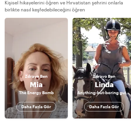
Kişisel hikayelerini öğren ve Hırvatistan şehrini onlarla
birlikte nasıl keşfedebileceğini öğren
Zdravo
Ben
Zdravo
Ben
Mia
Linda
The Energy Bomb
Anything-but-boring guidess ;-)
Daha Fazla Gör
Daha Fazla Gör