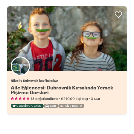
Niko ile Dubrovnik keyfini çıkar
Aile Eğlencesi: Dubrovnik Kırsalında Yemek
Pişirme Dersleri
•
•
48 değerlendirme
€240.00
kişi başı
3 saat
COOKING CLASS
CAR
AILE DOSTU