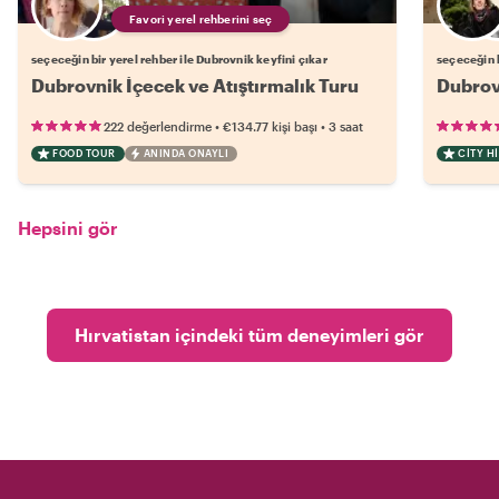
Favori yerel rehberini seç
seçeceğin bir yerel rehber ile Dubrovnik keyfini çıkar
seçeceğin b
Dubrovnik İçecek ve Atıştırmalık Turu
Dubrov
•
•
222 değerlendirme
€134.77
kişi başı
3 saat
FOOD TOUR
ANINDA ONAYLI
CITY H
Hepsini gör
Hırvatistan içindeki tüm deneyimleri gör