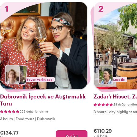
1
2
Favori yerlini seç
Luca ile
Dubrovnik İçecek ve Atıştırmalık
Zadar'ı Hisset, Z
Turu
28 değerlendir
222 değerlendirme
3 hours
|
city highlight to
3 hours
|
Food tours
|
Dubrovnik
€110.29
€134.77
Keşfet
kişi başı