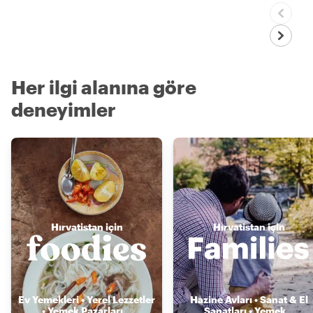
Her ilgi alanına göre
deneyimler
Hırvatistan için
Hırvatistan için
Ev Yemekleri • Yerel Lezzetler
Hazine Avları • Sanat & El
• Yemek Pazarları
...
Sanatları • Yemek
...