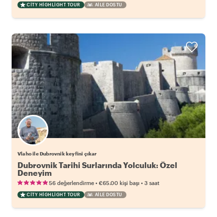
CITY HIGHLIGHT TOUR
AILE DOSTU
Vlaho ile Dubrovnik keyfini çıkar
Dubrovnik Tarihi Surlarında Yolculuk: Özel
Deneyim
•
•
56 değerlendirme
€65.00
kişi başı
3 saat
CITY HIGHLIGHT TOUR
AILE DOSTU