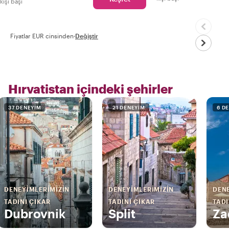
kişi başı
Fiyatlar EUR cinsinden
·
Değiştir
Hırvatistan içindeki şehirler
37 DENEYIM
21 DENEYIM
6 D
DENEYIMLERIMIZIN
DENEYIMLERIMIZIN
DENE
TADINI ÇIKAR
TADINI ÇIKAR
TADI
Dubrovnik
Split
Za