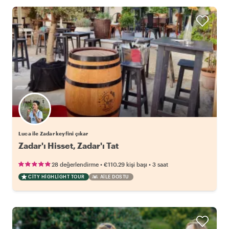
Luca ile Zadar keyfini çıkar
Zadar'ı Hisset, Zadar'ı Tat
•
•
28 değerlendirme
€110.29
kişi başı
3 saat
CITY HIGHLIGHT TOUR
AILE DOSTU