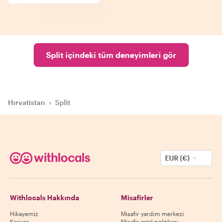
Split içindeki tüm deneyimleri gör
Hırvatistan
›
Split
EUR (€)
Withlocals Hakkında
Misafirler
Hikayemiz
Misafir yardım merkezi
Kariyer
Misafir iptal politikası