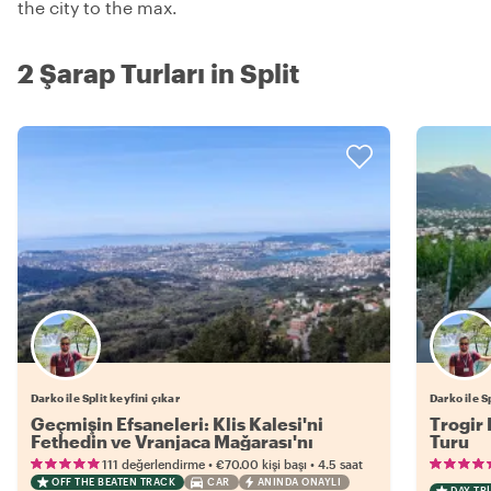
the city to the max.
2 Şarap Turları in Split
Darko ile Split keyfini çıkar
Darko ile S
Geçmişin Efsaneleri: Klis Kalesi'ni
Trogir 
Fethedin ve Vranjaca Mağarası'nı
Turu
Keşfedin
•
•
111 değerlendirme
€70.00
kişi başı
4.5 saat
OFF THE BEATEN TRACK
CAR
ANINDA ONAYLI
DAY TRI