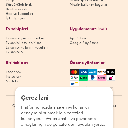
Sürdürülebilirlik
Misafir kullanım koşulları
Destinasyonlar
Hediye kuponları
İş birliği yap
Ev sahipleri
Uygulamamızı indir
Ev sahibi yardım merkezi
App Store
Ev sahibi iptal politikası
Google Play Store
Ev sahibi kullanım koşulları
Ev sahibi ol
Bizi takip et
Ödeme yöntemleri
Mastercard, Visa, Amex, Di
Facebook
Instagram
YouTube
Kullanılabilirlik destinasyona göre değişir
Çerez İzni
©
2026
Withlocals.com
|
Gizlilik Politikası
|
Çerezler
|
Site haritası
Platformumuzda size en iyi kullanıcı
deneyimini sunmak için çerezleri
kullanıyoruz! Ayrıca analiz ve pazarlama
amaçları için de çerezlerden faydalanıyoruz.