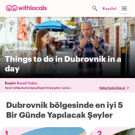
Kaydol
Things to do in Dubrovnik in a
day
Keşfet
Kendi Yolun
Yerel rehberlerle kişiselleştirilmiş şehir turları.
Daha fazla bilgi al
Dubrovnik bölgesinde en iyi 5
Bir Günde Yapılacak Şeyler
1
2