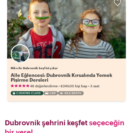
Niko ile Dubrovnik keyfini çıkar
Aile Eğlencesi: Dubrovnik Kırsalında Yemek
Pişirme Dersleri
•
•
48 değerlendirme
€240.00
kişi başı
3 saat
COOKING CLASS
CAR
AILE DOSTU
Dubrovnik şehrini keşfet
seçeceğin
bir yerel