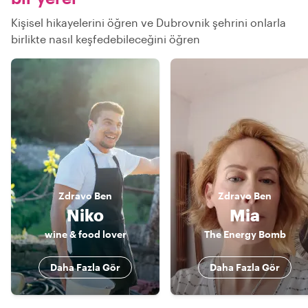
Kişisel hikayelerini öğren ve Dubrovnik şehrini onlarla
birlikte nasıl keşfedebileceğini öğren
Zdravo
Ben
Zdravo
Ben
Niko
Mia
wine & food lover
The Energy Bomb
Daha Fazla Gör
Daha Fazla Gör