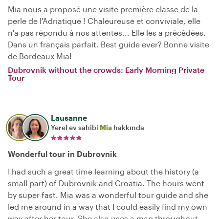
Mia nous a proposé une visite première classe de la
perle de l'Adriatique ! Chaleureuse et conviviale, elle
n'a pas répondu à nos attentes... Elle les a précédées.
Dans un français parfait. Best guide ever? Bonne visite
de Bordeaux Mia!
Dubrovnik without the crowds: Early Morning Private
Tour
Lausanne
Yerel ev sahibi
Mia
hakkında
Wonderful tour in Dubrovnik
I had such a great time learning about the history (a
small part) of Dubrovnik and Croatia. The hours went
by super fast. Mia was a wonderful tour guide and she
led me around in a way that I could easily find my own
way after her tour. She also uses a map throughout