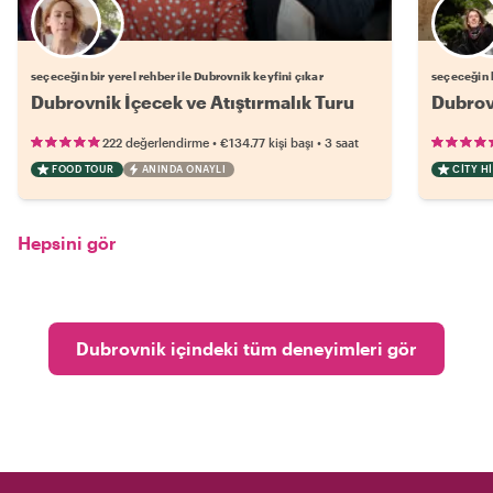
Favori yerel rehberini seç
seçeceğin bir yerel rehber ile Dubrovnik keyfini çıkar
seçeceğin b
Dubrovnik İçecek ve Atıştırmalık Turu
Dubrov
•
•
222 değerlendirme
€134.77
kişi başı
3 saat
FOOD TOUR
ANINDA ONAYLI
CITY H
Hepsini gör
Dubrovnik içindeki tüm deneyimleri gör