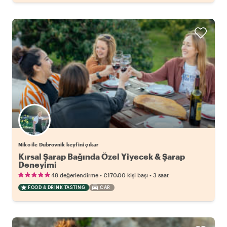
Niko ile Dubrovnik keyfini çıkar
Kırsal Şarap Bağında Özel Yiyecek & Şarap
Deneyimi
•
•
48 değerlendirme
€170.00
kişi başı
3 saat
FOOD & DRINK TASTING
CAR