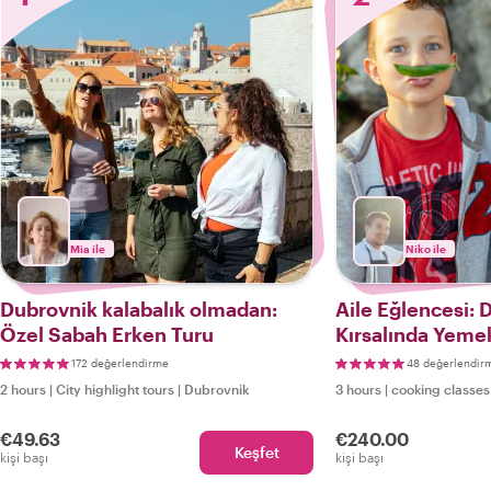
Mia ile
Niko ile
Dubrovnik kalabalık olmadan:
Aile Eğlencesi: 
Özel Sabah Erken Turu
Kırsalında Yeme
Dersleri
172 değerlendirme
48 değerlendir
2 hours
|
City highlight tours
|
Dubrovnik
3 hours
|
cooking classes
€49.63
€240.00
Keşfet
kişi başı
kişi başı