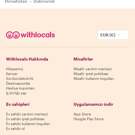
Hırvatistan
›
Dubrovnik
EUR (€)
Withlocals Hakkında
Misafirler
Hikayemiz
Misafir yardım merkezi
Kariyer
Misafir iptal politikası
Sürdürülebilirlik
Misafir kullanım koşulları
Destinasyonlar
Hediye kuponları
İş birliği yap
Ev sahipleri
Uygulamamızı indir
Ev sahibi yardım merkezi
App Store
Ev sahibi iptal politikası
Google Play Store
Ev sahibi kullanım koşulları
Ev sahibi ol