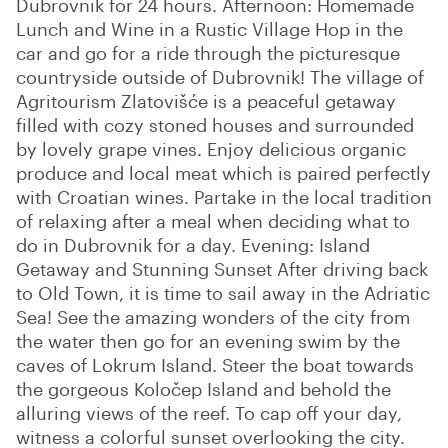
Dubrovnik for 24 hours. Afternoon: Homemade
Lunch and Wine in a Rustic Village Hop in the
car and go for a ride through the picturesque
countryside outside of Dubrovnik! The village of
Agritourism Zlatovišće is a peaceful getaway
filled with cozy stoned houses and surrounded
by lovely grape vines. Enjoy delicious organic
produce and local meat which is paired perfectly
with Croatian wines. Partake in the local tradition
of relaxing after a meal when deciding what to
do in Dubrovnik for a day. Evening: Island
Getaway and Stunning Sunset After driving back
to Old Town, it is time to sail away in the Adriatic
Sea! See the amazing wonders of the city from
the water then go for an evening swim by the
caves of Lokrum Island. Steer the boat towards
the gorgeous Koločep Island and behold the
alluring views of the reef. To cap off your day,
witness a colorful sunset overlooking the city.