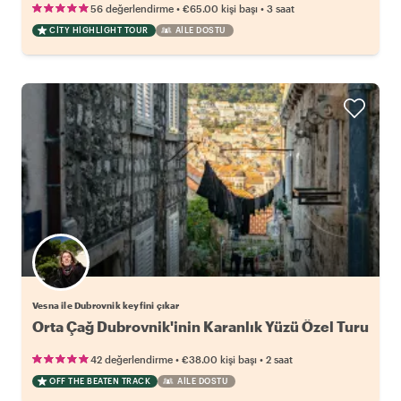
•
•
56 değerlendirme
€65.00
kişi başı
3 saat
CITY HIGHLIGHT TOUR
AILE DOSTU
Vesna ile Dubrovnik keyfini çıkar
Orta Çağ Dubrovnik'inin Karanlık Yüzü Özel Turu
•
•
42 değerlendirme
€38.00
kişi başı
2 saat
OFF THE BEATEN TRACK
AILE DOSTU