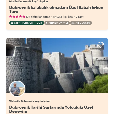
Mia ile Dubrovnik keyfini çıkar
Dubrovnik kalabalık olmadan: Özel Sabah Erken
Turu
•
•
172 değerlendirme
€49.63
kişi başı
2 saat
CITY HIGHLIGHT TOUR
ANINDA ONAYLI
AILE DOSTU
Vlaho ile Dubrovnik keyfini çıkar
Dubrovnik Tarihi Surlarında Yolculuk: Özel
Deneyim