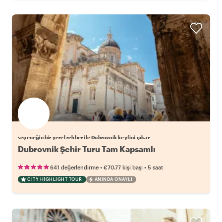
seçeceğin bir yerel rehber ile Dubrovnik keyfini çıkar
Dubrovnik Şehir Turu Tam Kapsamlı
•
•
641 değerlendirme
€70.77
kişi başı
5 saat
CITY HIGHLIGHT TOUR
ANINDA ONAYLI