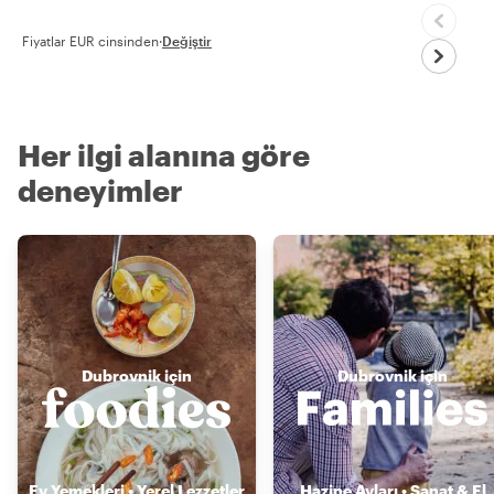
Fiyatlar EUR cinsinden
·
Değiştir
Her ilgi alanına göre
deneyimler
Dubrovnik için
Dubrovnik için
Ev Yemekleri • Yerel Lezzetler
Hazine Avları • Sanat & El