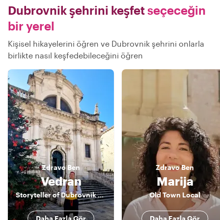
Dubrovnik şehrini keşfet
seçeceğin
bir yerel
Kişisel hikayelerini öğren ve Dubrovnik şehrini onlarla
birlikte nasıl keşfedebileceğini öğren
Zdravo
Ben
Zdravo
Ben
Vedran
Marija
Storyteller of Dubrovnik and more
Old Town Local
Daha Fazla Gör
Daha Fazla Gör