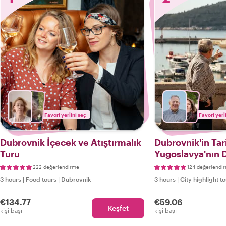
Favori yerlini seç
Favori yerl
Dubrovnik İçecek ve Atıştırmalık
Dubrovnik'in Tari
Turu
Yugoslavya'nın D
222 değerlendirme
124 değerlendi
3 hours
|
Food tours
|
Dubrovnik
3 hours
|
City highlight t
€134.77
€59.06
Keşfet
kişi başı
kişi başı