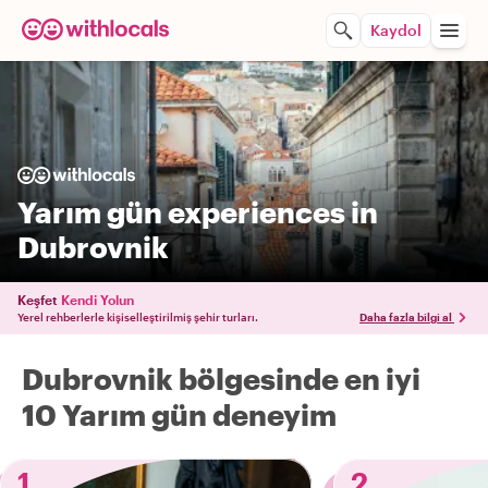
Kaydol
Yarım gün experiences in
Dubrovnik
Keşfet
Kendi Yolun
Yerel rehberlerle kişiselleştirilmiş şehir turları.
Daha fazla bilgi al
Dubrovnik bölgesinde en iyi
10 Yarım gün deneyim
1
2