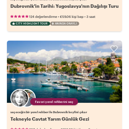
Dubrovnik'in Tarihi: Yugoslavya'nın Dağılışı Turu
•
•
124 değerlendirme
€59.06
kişi başı
3 saat
CITY HIGHLIGHT TOUR
ANINDA ONAYLI
Favori yerel rehberini seç
seçeceğin bir yerel rehber ile Dubrovnik keyfini çıkar
Tekneyle Cavtat Yarım Günlük Gezi