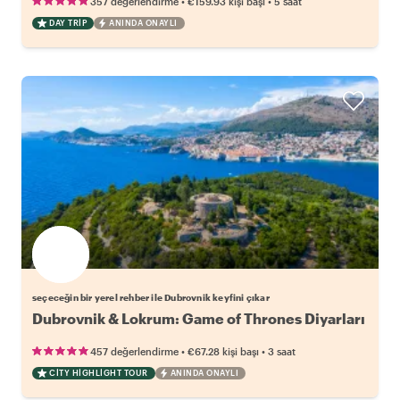
•
•
357 değerlendirme
€159.93
kişi başı
5 saat
DAY TRIP
ANINDA ONAYLI
seçeceğin bir yerel rehber ile Dubrovnik keyfini çıkar
Dubrovnik & Lokrum: Game of Thrones Diyarları
•
•
457 değerlendirme
€67.28
kişi başı
3 saat
CITY HIGHLIGHT TOUR
ANINDA ONAYLI