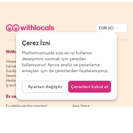
EUR (€)
Çerez İzni
Withlocals Hakkında
Misafirler
Platformumuzda size en iyi kullanıcı
deneyimini sunmak için çerezleri
Hikayemiz
Misafir yardım merkezi
kullanıyoruz! Ayrıca analiz ve pazarlama
Kariyer
Misafir iptal politikası
amaçları için de çerezlerden faydalanıyoruz.
Sürdürülebilirlik
Misafir kullanım koşulları
Destinasyonlar
Hediye kuponları
İş birliği yap
Ayarları değiştir
Çerezleri kabul et
Ev sahipleri
Uygulamamızı indir
Ev sahibi yardım merkezi
App Store
Ev sahibi iptal politikası
Google Play Store
Ev sahibi kullanım koşulları
Ev sahibi ol
Bizi takip et
Ödeme yöntemleri