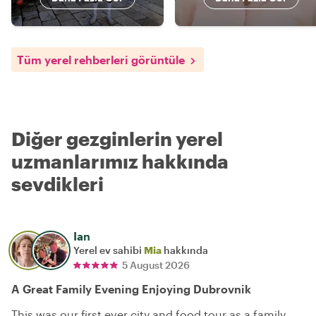
Tüm yerel rehberleri görüntüle
Diğer gezginlerin yerel
uzmanlarımız hakkında
sevdikleri
Ian
Yerel ev sahibi
Mia
hakkında
5 August 2026
A Great Family Evening Enjoying Dubrovnik
This was our first ever city and food tour as a family.