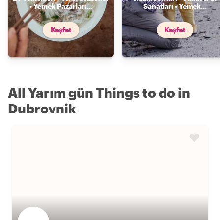
• Yemek Pazarları
...
Sanatları • Yemek
...
Keşfet
Keşfet
All Yarım gün Things to do in
Dubrovnik