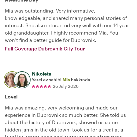
Mia was outstanding. Very informative,
knowledgeable, and shared many personal stories of
interest. She also interacted very well with our 14 year
old granddaughter. I highly recommend Mia. You
won’t find a better guide for Dubrovnik.
Full Coverage Dubrovnik City Tour
Nikoleta
Yerel ev sahibi
Mia
hakkında
26 July 2026
Lovel
Mia was amazing, very welcoming and made our
experience in Dubrovnik so much better. She told us
about the history of Dubrovnik, showed us some
hidden jams in the old town, took us for a treat at a
local ice cream shop and oyster tasting afterwards.