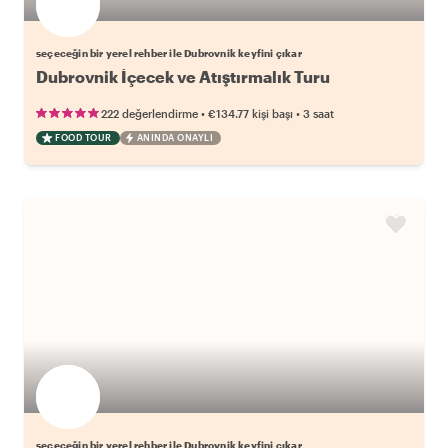
seçeceğin bir yerel rehber ile Dubrovnik keyfini çıkar
Dubrovnik İçecek ve Atıştırmalık Turu
•
•
222 değerlendirme
€134.77
kişi başı
3 saat
FOOD TOUR
ANINDA ONAYLI
seçeceğin bir yerel rehber ile Dubrovnik keyfini çıkar