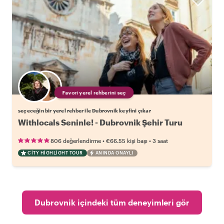
Favori yerel rehberini seç
seçeceğin bir yerel rehber ile Dubrovnik keyfini çıkar
Withlocals Seninle! - Dubrovnik Şehir Turu
•
•
806 değerlendirme
€66.55
kişi başı
3 saat
CITY HIGHLIGHT TOUR
ANINDA ONAYLI
Dubrovnik içindeki tüm deneyimleri gör