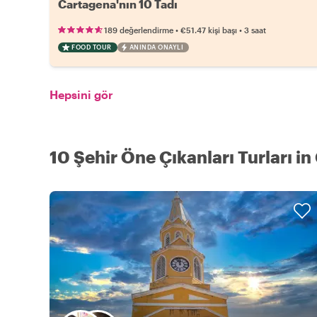
Cartagena'nın 10 Tadı
•
•
189 değerlendirme
€51.47
kişi başı
3 saat
FOOD TOUR
ANINDA ONAYLI
Hepsini gör
10 Şehir Öne Çıkanları Turları i