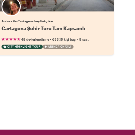
Andrea ile Cartagena keyfini çıkar
Cartagena Şehir Turu Tam Kapsamlı
•
•
48 değerlendirme
€55.15
kişi başı
5 saat
CITY HIGHLIGHT TOUR
ANINDA ONAYLI