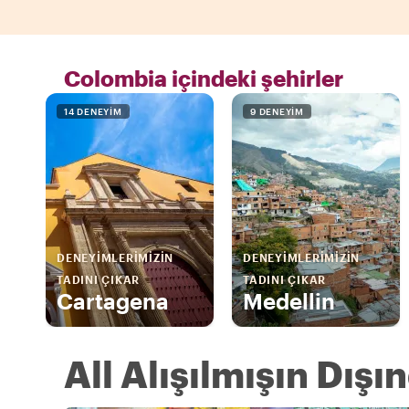
Colombia içindeki şehirler
14 DENEYIM
9 DENEYIM
DENEYIMLERIMIZIN
DENEYIMLERIMIZIN
TADINI ÇIKAR
TADINI ÇIKAR
Cartagena
Medellin
All Alışılmışın Dışı