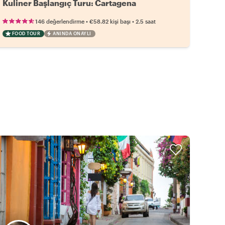
Kuliner Başlangıç Turu: Cartagena
•
•
146 değerlendirme
€58.82
kişi başı
2.5 saat
FOOD TOUR
ANINDA ONAYLI