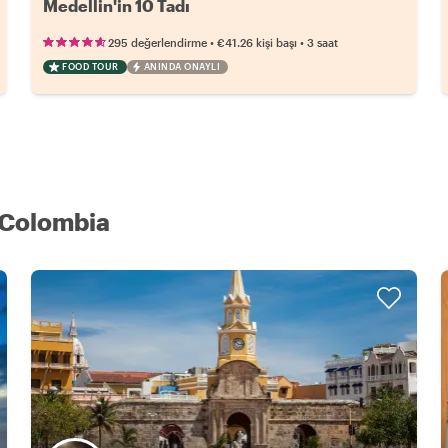
Medellin'in 10 Tadı
•
•
295 değerlendirme
€41.26
kişi başı
3 saat
FOOD TOUR
ANINDA ONAYLI
n Colombia