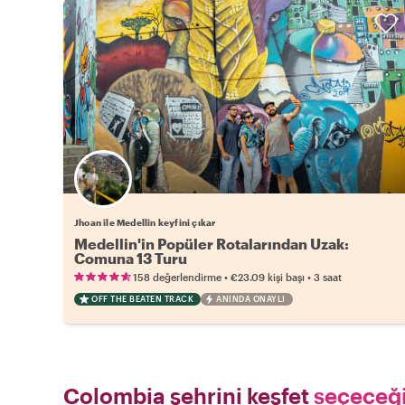
Jhoan ile Medellin keyfini çıkar
Medellin'in Popüler Rotalarından Uzak:
Comuna 13 Turu
•
•
158 değerlendirme
€23.09
kişi başı
3 saat
OFF THE BEATEN TRACK
ANINDA ONAYLI
Colombia şehrini keşfet
seçeceği