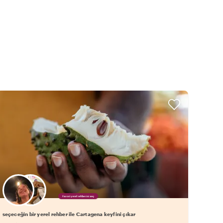
Favori yerel rehberini seç
seçeceğin bir yerel rehber ile Cartagena keyfini çıkar