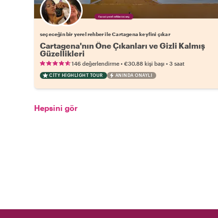
Favori yerel rehberini seç
seçeceğin bir yerel rehber ile Cartagena keyfini çıkar
Cartagena'nın Öne Çıkanları ve Gizli Kalmış
Güzellikleri
•
•
146 değerlendirme
€30.88
kişi başı
3 saat
CITY HIGHLIGHT TOUR
ANINDA ONAYLI
Hepsini gör