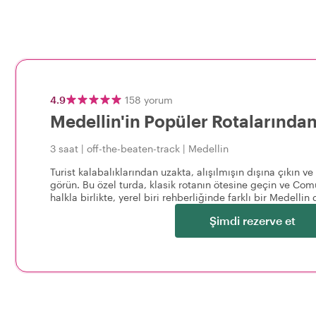
4.9
158
yorum
Medellin'in Popüler Rotalarında
3 saat
|
off-the-beaten-track
|
Medellin
Turist kalabalıklarından uzakta, alışılmışın dışına çıkın v
görün. Bu özel turda, klasik rotanın ötesine geçin ve Com
halkla birlikte, yerel biri rehberliğinde farklı bir Medelli
Şimdi rezerve et