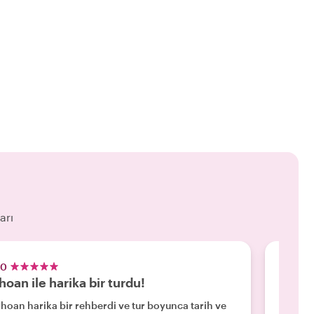
arı
.0
5.0
hoan ile harika bir turdu!
Harik
Jhoan harika bir rehberdi ve tur boyunca tarih ve
"Jhoan,