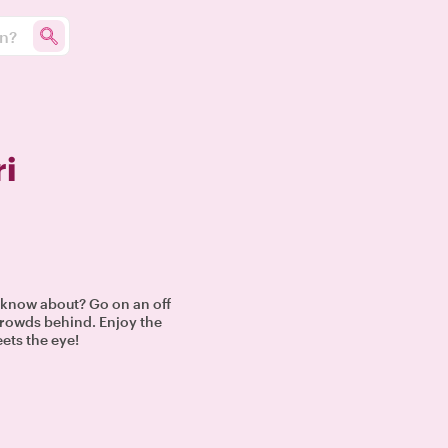
un?
ri
s know about? Go on an off
 crowds behind. Enjoy the
eets the eye!