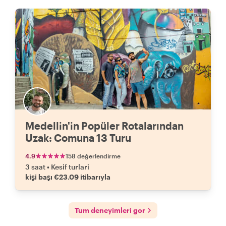
Medellin'in Popüler Rotalarından
Uzak: Comuna 13 Turu
4.9
158 değerlendirme
3 saat
•
Kesif turlari
kişi başı €23.09 itibarıyla
Tum deneyimleri gor