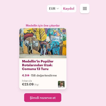
EUR
Kaydol
Medellin için öne çıkanlar
Medellin'in Popüler
Rotalarından Uzak:
Comuna 13 Turu
4.9
·
158 değerlendirme
İtibarıyla
€23.09
/kişi
Şimdi rezerve et