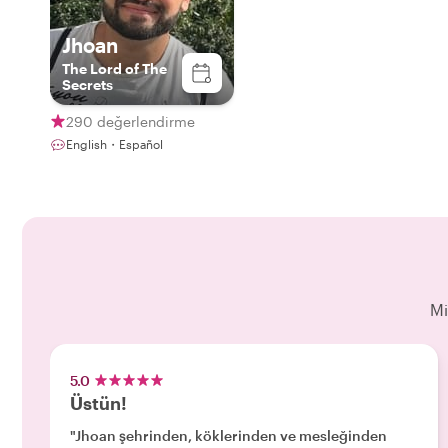
Jhoan
The Lord of The
Secrets
290 değerlendirme
English・Español
Mi
5.0
Üstün!
"Jhoan şehrinden, köklerinden ve mesleğinden