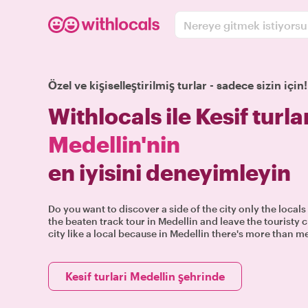
Nereye gitmek istiyors
Özel ve kişiselleştirilmiş turlar - sadece sizin için!
Withlocals ile Kesif turla
Medellin'nin
en iyisini deneyimleyin
Do you want to discover a side of the city only the local
the beaten track tour in Medellin and leave the touristy
city like a local because in Medellin there's more than m
Kesif turlari Medellin şehrinde