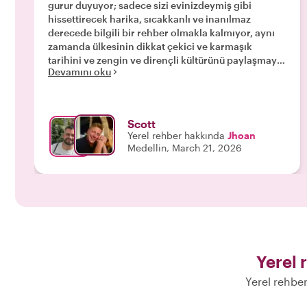
gurur duyuyor; sadece sizi evinizdeymiş gibi
hissettirecek harika, sıcakkanlı ve inanılmaz
derecede bilgili bir rehber olmakla kalmıyor, aynı
zamanda ülkesinin dikkat çekici ve karmaşık
tarihini ve zengin ve dirençli kültürünü paylaşmaya
Devamını oku
kendini adamış biri olarak da öne çıkıyor. Jhoan
size sadece seçkin rehberlerin sunabileceği tüm
içgörüleri ve anlayışı sağlayacak. Ve onunla
geçirdiğiniz her dakikadan keyif alacaksınız. "
Scott
Yerel rehber hakkında
Jhoan
Medellin, March 21, 2026
Yerel 
Yerel rehber