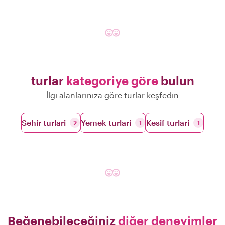
turlar
kategoriye göre
bulun
İlgi alanlarınıza göre turlar keşfedin
Sehir turlari
Yemek turlari
Kesif turlari
2
1
1
Beğenebileceğiniz
diğer deneyimler