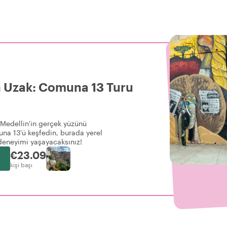
n Uzak: Comuna 13 Turu
e Medellin'in gerçek yüzünü
una 13'ü keşfedin, burada yerel
n deneyimi yaşayacaksınız!
€23.09
kişi başı