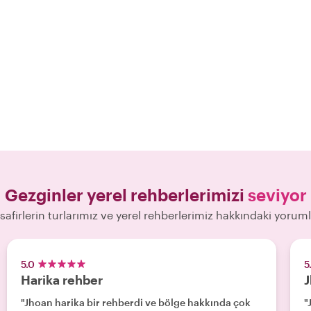
Gezginler yerel rehberlerimizi
seviyor
safirlerin turlarımız ve yerel rehberlerimiz hakkındaki yoruml
5.0
5
Harika rehber
J
"Jhoan harika bir rehberdi ve bölge hakkında çok
"