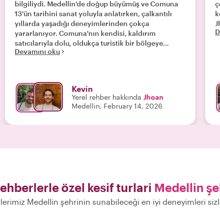
bilgiliydi. Medellin'de doğup büyümüş ve Comuna
ç
13'ün tarihini sanat yoluyla anlatırken, çalkantılı
k
yıllarda yaşadığı deneyimlerinden çokça
J
D
yararlanıyor. Comuna'nın kendisi, kaldırım
satıcılarıyla dolu, oldukça turistik bir bölgeye
Devamını oku
dönüşmüş durumda. Bölge, daha önce gördüğüm
hiçbir yere benzemiyor ve keşfetmeye değer. "
Kevin
Yerel rehber hakkında
Jhoan
Medellin, February 14, 2026
rehberlerle özel kesif turlari
Medellin ş
lerimiz Medellin şehrinin sunabileceği en iyi deneyimleri si