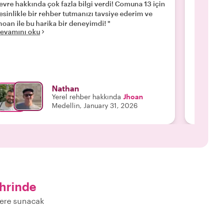
evre hakkında çok fazla bilgi verdi! Comuna 13 için
rehberl
esinlikle bir rehber tutmanızı tavsiye ederim ve
fazlası
hoan ile bu harika bir deneyimdi! "
asla ac
evamını oku
Devamı
Nathan
Yerel rehber hakkında
Jhoan
Medellin, January 31, 2026
ehrinde
zlere sunacak