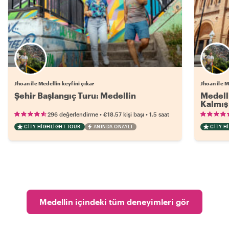
Jhoan ile Medellin keyfini çıkar
Jhoan ile M
Şehir Başlangıç Turu: Medellin
Medelli
Kalmış 
•
•
296 değerlendirme
€18.57
kişi başı
1.5 saat
CITY HIGHLIGHT TOUR
ANINDA ONAYLI
CITY H
Medellin içindeki tüm deneyimleri gör