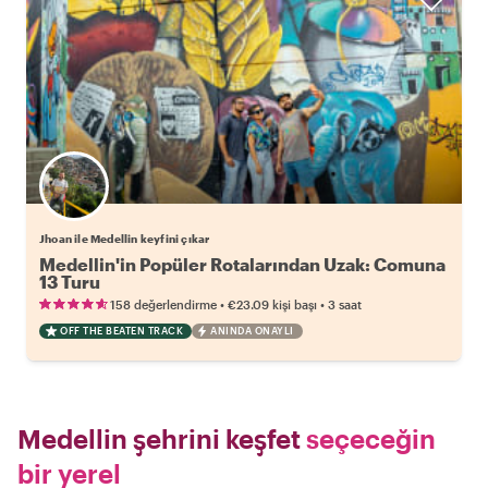
Jhoan ile Medellin keyfini çıkar
Medellin'in Popüler Rotalarından Uzak: Comuna
13 Turu
•
•
158 değerlendirme
€23.09
kişi başı
3 saat
OFF THE BEATEN TRACK
ANINDA ONAYLI
Medellin şehrini keşfet
seçeceğin
bir yerel