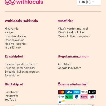
EUR (€)
Withlocals Hakkında
Misafirler
Hikayemiz
Misafir yardım merkezi
Kariyer
Misafir iptal politikası
Sürdürülebilirlik
Misafir kullanım koşulları
Destinasyonlar
Hediye kuponları
İş birliği yap
Ev sahipleri
Uygulamamızı indir
Ev sahibi yardım merkezi
App Store
Ev sahibi iptal politikası
Google Play Store
Ev sahibi kullanım koşulları
Ev sahibi ol
Bizi takip et
Ödeme yöntemleri
Mastercard, Visa, Amex, Di
Facebook
Instagram
YouTube
Kullanılabilirlik destinasyona göre değişir