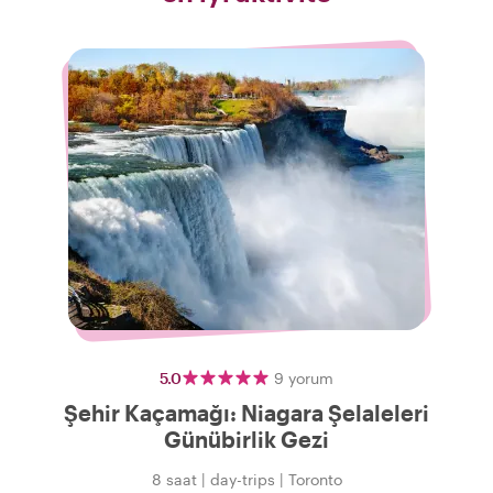
5.0
9
yorum
Şehir Kaçamağı: Niagara Şelaleleri
Günübirlik Gezi
8 saat
|
day-trips
|
Toronto