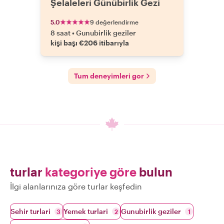
Şelaleleri Günübirlik Gezi
5.0
9 değerlendirme
8 saat
•
Gunubirlik geziler
kişi başı €206 itibarıyla
Tum deneyimleri gor
turlar
kategoriye göre
bulun
İlgi alanlarınıza göre turlar keşfedin
Sehir turlari
Yemek turlari
Gunubirlik geziler
3
2
1