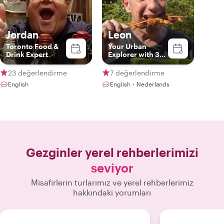
Jordan
Leon
Toronto Food &
Your Urban
Drink Expert
Explorer with 32
yrs. of
experience; Your
23 değerlendirme
7 değerlendirme
best Companion
English
English・Nederlands
for Toronto and
Niagara Falls
Gezginler yerel rehberlerimizi
seviyor
Misafirlerin turlarımız ve yerel rehberlerimiz
hakkındaki yorumları