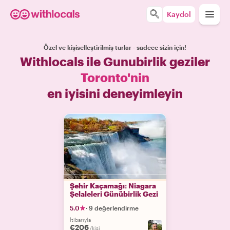
Kaydol
Özel ve kişiselleştirilmiş turlar - sadece sizin için!
Withlocals ile Gunubirlik geziler
Toronto'nin
en iyisini deneyimleyin
Şehir Kaçamağı: Niagara
Şelaleleri Günübirlik Gezi
5.0
·
9 değerlendirme
İtibarıyla
€206
/kişi