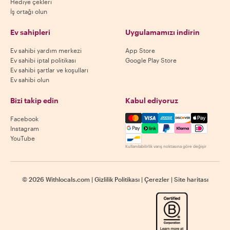
Hediye çekleri
İş ortağı olun
Ev sahipleri
Uygulamamızı indirin
Ev sahibi yardım merkezi
App Store
Ev sahibi iptal politikası
Google Play Store
Ev sahibi şartlar ve koşulları
Ev sahibi olun
Bizi takip edin
Kabul ediyoruz
Mastercard, Visa, Amex, Di
Facebook
Instagram
YouTube
Kullanılabilirlik varış noktasına göre değişir
©
2026
Withlocals.com
|
Gizlilik Politikası
|
Çerezler
|
Site haritası