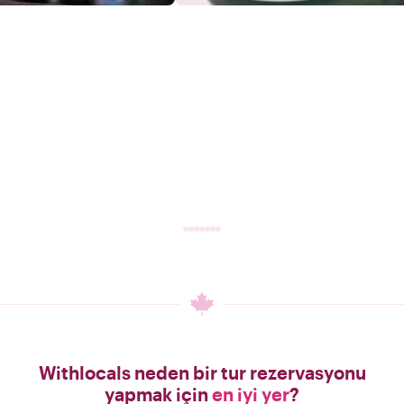
Withlocals neden bir tur rezervasyonu
yapmak için
en iyi yer
?