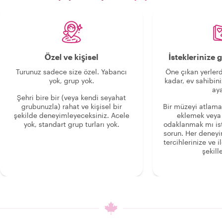
Özel ve kişisel
İsteklerinize
Turunuz sadece size özel. Yabancı
Öne çıkan yerlerd
yok, grup yok.
kadar, ev sahibini
aya
Şehri bire bir (veya kendi seyahat
grubunuzla) rahat ve kişisel bir
Bir müzeyi atlama
şekilde deneyimleyeceksiniz. Acele
eklemek veya
yok, standart grup turları yok.
odaklanmak mı is
sorun. Her deney
tercihlerinize ve i
şekille