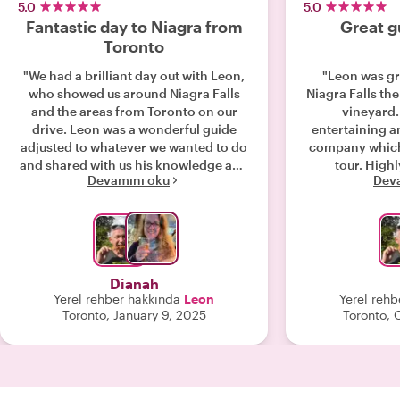
5.0
5.0
Fantastic day to Niagra from
Great g
Toronto
"We had a brilliant day out with Leon,
"Leon was gre
who showed us around Niagra Falls
Niagra Falls the
and the areas from Toronto on our
vineyard.
drive. Leon was a wonderful guide
entertaining a
adjusted to whatever we wanted to do
company which
and shared with us his knowledge and
tour. Hig
Devamını oku
Dev
love for the area."
Dianah
Yerel rehber hakkında
Leon
Yerel rehb
Toronto, January 9, 2025
Toronto, 