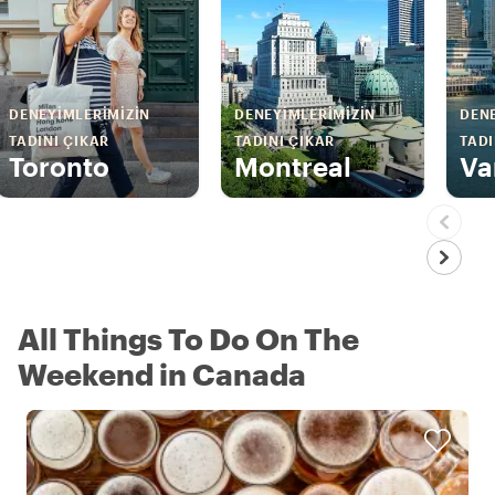
DENEYIMLERIMIZIN
DENEYIMLERIMIZIN
DENE
TADINI ÇIKAR
TADINI ÇIKAR
TADI
Toronto
Montreal
Va
All Things To Do On The
Weekend in Canada