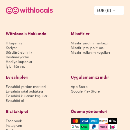
EUR (€)
Withlocals Hakkında
Misafirler
Hikayemiz
Misafir yardım merkezi
Kariyer
Misafir iptal politikası
Sürdürülebilirlik
Misafir kullanım koşulları
Destinasyonlar
Hediye kuponları
İş birliği yap
Ev sahipleri
Uygulamamızı indir
Ev sahibi yardım merkezi
App Store
Ev sahibi iptal politikası
Google Play Store
Ev sahibi kullanım koşulları
Ev sahibi ol
Bizi takip et
Ödeme yöntemleri
Mastercard, Visa, Amex, Di
Facebook
Instagram
YouTube