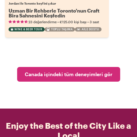
Jordan ile Toronto keyfini çıkar
Uzman Bir Rehberle Toronto'nun Craft
Bira Sahnesini Keşfedin
•
•
23 değerlendirme
€125.00
kişi başı
3 saat
WINE & BEER TOUR
TOPLU TAŞIMA
AILE DOSTU
Canada içindeki tüm deneyimleri gör
Enjoy the Best of the City Like a
Local