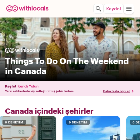
Kaydol
Things To Do On The Weekend
in Canada
Keşfet
Kendi Yolun
Yerel rehberlerle kişiselleştirilmiş şehir turları.
Daha fazla bilgi al
Canada içindeki şehirler
9 DENEYIM
9 DENEYIM
6 D