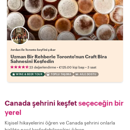
Jordan ile Toronto keyfini çıkar
Uzman Bir Rehberle Toronto'nun Craft Bira
Sahnesini Keşfedin
•
•
23 değerlendirme
€125.00
kişi başı
3 saat
WINE & BEER TOUR
TOPLU TAŞIMA
AILE DOSTU
Canada şehrini keşfet
seçeceğin bir
yerel
Kişisel hikayelerini öğren ve Canada şehrini onlarla
birlikte nasıl keşfedebileceğini öğren