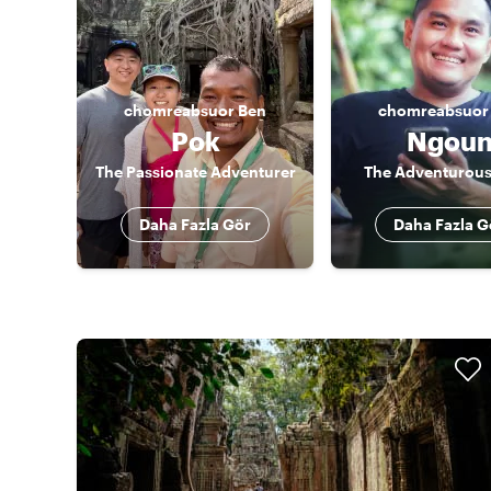
chomreabsuor
Ben
chomreabsuor
Pok
Ngou
The Passionate Adventurer
The Adventurous
Daha Fazla Gör
Daha Fazla G