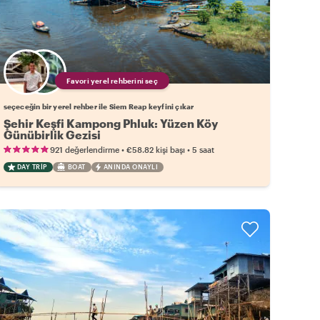
Favori yerel rehberini seç
seçeceğin bir yerel rehber ile Siem Reap keyfini çıkar
Şehir Keşfi Kampong Phluk: Yüzen Köy
Günübirlik Gezisi
•
•
921 değerlendirme
€58.82
kişi başı
5 saat
DAY TRIP
BOAT
ANINDA ONAYLI