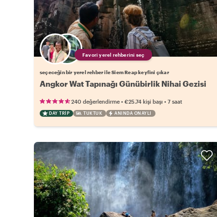
Favori yerel rehberini seç
seçeceğin bir yerel rehber ile Siem Reap keyfini çıkar
Angkor Wat Tapınağı Günübirlik Nihai Gezisi
•
•
240 değerlendirme
€25.74
kişi başı
7 saat
DAY TRIP
TUKTUK
ANINDA ONAYLI