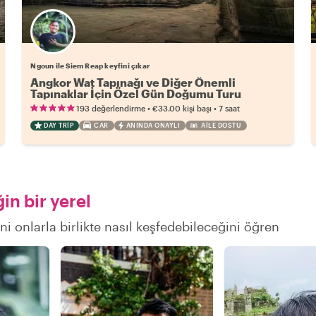
Ngoun ile Siem Reap keyfini çıkar
Angkor Wat Tapınağı ve Diğer Önemli
Tapınaklar İçin Özel Gün Doğumu Turu
•
•
193 değerlendirme
€33.00
kişi başı
7 saat
DAY TRIP
CAR
ANINDA ONAYLI
AILE DOSTU
n bir yerel
i onlarla birlikte nasıl keşfedebileceğini öğren