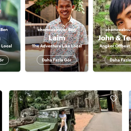
Ben
chomreabsuor
Ben
chomreabsu
n
Laim
 Local
The Adventure Like Local
Angkor Offbeat 
ör
Daha Fazla Gör
Daha Fazla