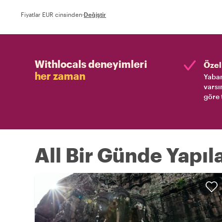
Fiyatlar EUR cinsinden
·
Değiştir
Withlocals deneyimleri
Özel 
her zaman
Yaban
varsı
göre 
All Bir Günde Yapı