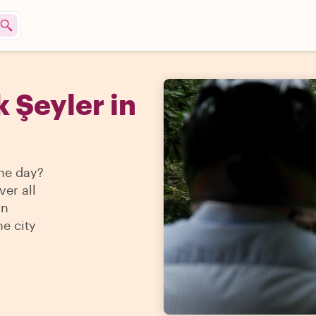
 Şeyler in
ne day?
ver all
in
e city