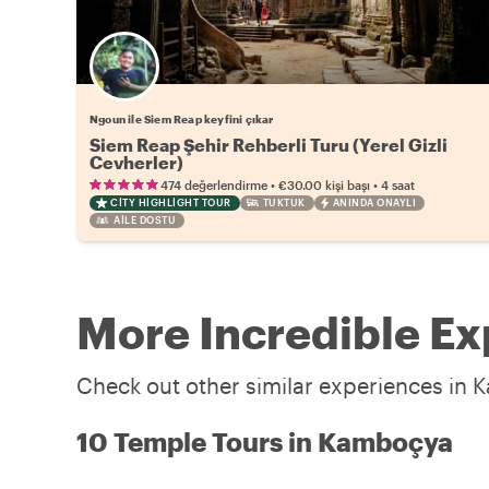
Ngoun ile Siem Reap keyfini çıkar
Siem Reap Şehir Rehberli Turu (Yerel Gizli
Cevherler)
•
•
474 değerlendirme
€30.00
kişi başı
4 saat
CITY HIGHLIGHT TOUR
TUKTUK
ANINDA ONAYLI
AILE DOSTU
More Incredible E
Check out other similar experiences in 
10 Temple Tours in Kamboçya