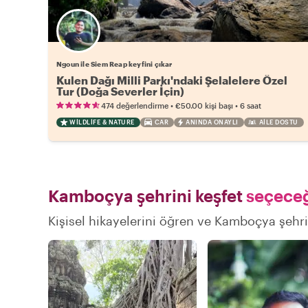
Ngoun ile Siem Reap keyfini çıkar
Kulen Dağı Milli Parkı'ndaki Şelalelere Özel
Tur (Doğa Severler İçin)
•
•
474 değerlendirme
€50.00
kişi başı
6 saat
WILDLIFE & NATURE
CAR
ANINDA ONAYLI
AILE DOSTU
Kamboçya şehrini keşfet
seçeceği
Kişisel hikayelerini öğren ve Kamboçya şehrin