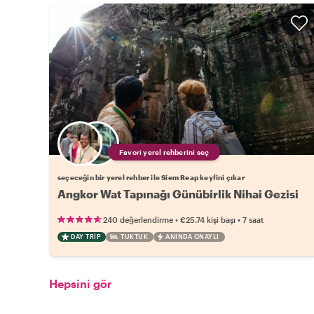
Favori yerel rehberini seç
seçeceğin bir yerel rehber ile Siem Reap keyfini çıkar
Angkor Wat Tapınağı Günübirlik Nihai Gezisi
•
•
240 değerlendirme
€25.74
kişi başı
7 saat
DAY TRIP
TUKTUK
ANINDA ONAYLI
Hepsini gör