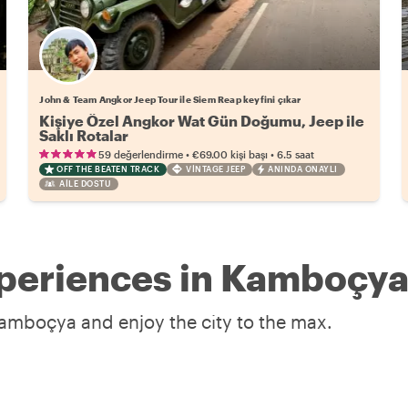
John & Team Angkor Jeep Tour ile Siem Reap keyfini çıkar
Kişiye Özel Angkor Wat Gün Doğumu, Jeep ile
Saklı Rotalar
•
•
59 değerlendirme
€69.00
kişi başı
6.5 saat
OFF THE BEATEN TRACK
VINTAGE JEEP
ANINDA ONAYLI
AILE DOSTU
xperiences in Kamboçy
Kamboçya and enjoy the city to the max.