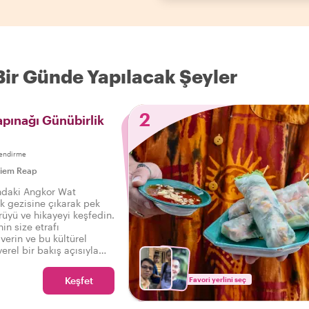
Bir Günde Yapılacak Şeyler
2
pınağı Günübirlik
endirme
iem Reap
ndaki Angkor Wat
k gezisine çıkarak pek
rüyü ve hikayeyi keşfedin.
nin size etrafı
verin ve bu kültürel
erel bir bakış açısıyla
inize bir yerel ile
ğı günübirlik gezisi
Keşfet
Favori yerlini seç
mutlaka yapılması