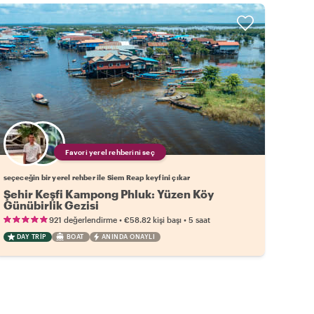
Favori yerel rehberini seç
seçeceğin bir yerel rehber ile Siem Reap keyfini çıkar
Şehir Keşfi Kampong Phluk: Yüzen Köy
Günübirlik Gezisi
•
•
921 değerlendirme
€58.82
kişi başı
5 saat
DAY TRIP
BOAT
ANINDA ONAYLI