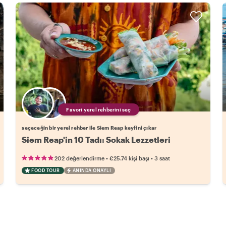
Favori yerel rehberini seç
seçeceğin bir yerel rehber ile Siem Reap keyfini çıkar
Siem Reap'in 10 Tadı: Sokak Lezzetleri
•
•
202 değerlendirme
€25.74
kişi başı
3 saat
FOOD TOUR
ANINDA ONAYLI