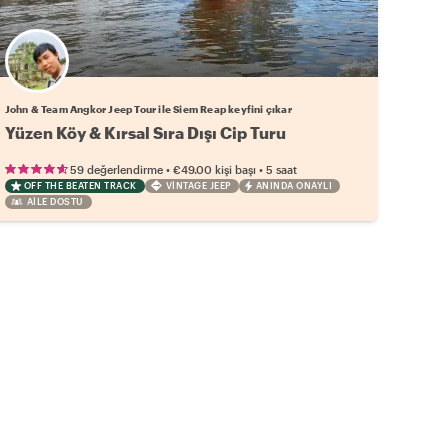
John & Team Angkor Jeep Tour ile Siem Reap keyfini çıkar
Yüzen Köy & Kırsal Sıra Dışı Cip Turu
•
•
59 değerlendirme
€49.00
kişi başı
5 saat
OFF THE BEATEN TRACK
VINTAGE JEEP
ANINDA ONAYLI
AILE DOSTU
a