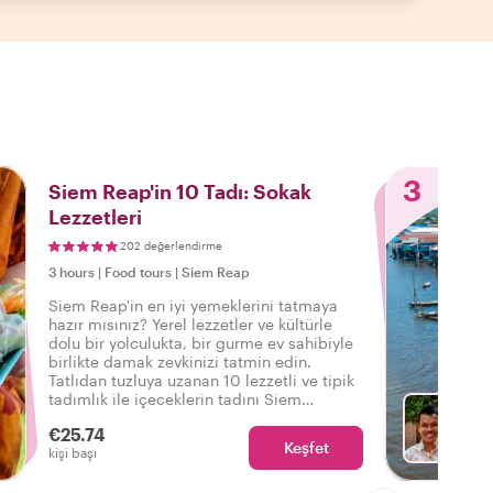
3
Siem Reap'in 10 Tadı: Sokak
Lezzetleri
202 değerlendirme
3 hours
|
Food tours
|
Siem Reap
Siem Reap'in en iyi yemeklerini tatmaya
hazır mısınız? Yerel lezzetler ve kültürle
dolu bir yolculukta, bir gurme ev sahibiyle
birlikte damak zevkinizi tatmin edin.
Tatlıdan tuzluya uzanan 10 lezzetli ve tipik
tadımlık ile içeceklerin tadını Siem
Reap'teki bu lezzetli yemek turunda çıkarın.
€25.74
Keşfet
Fa
kişi başı