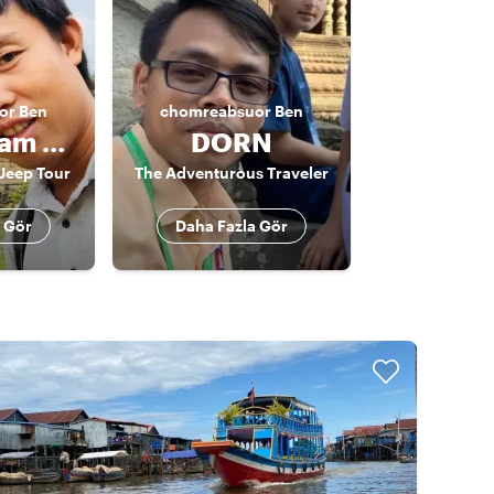
or
Ben
chomreabsuor
Ben
John & Team Angkor Jeep Tour
DORN
Jeep Tour
The Adventurous Traveler
 Gör
Daha Fazla Gör