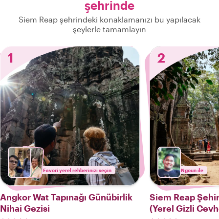
şehrinde
Siem Reap şehrindeki konaklamanızı bu yapılacak
şeylerle tamamlayın
1
2
Favori yerel rehberinizi seçin
Ngoun ile
Angkor Wat Tapınağı Günübirlik
Siem Reap Şehir
Nihai Gezisi
(Yerel Gizli Cevh