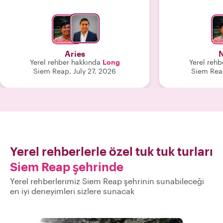
halkının değerlerini temsil ediyor;
tanıştığı için ş
alçakgönüllülüğü, iş ahlakı ve nezaketi
Wat'ın özel bi
tüm tur boyunca kendini gösterdi.
çocukların ene
Kendisi etkileyici bir konuşmacı, cana
rotayı değiştir
yakın ve müşteri memnuniyetine
geliyoruz ve 
Aries
N
kendini adamış biri. Bay Long'u
sezonunun sıca
Yerel rehber hakkında
Long
Yerel rehb
kesinlikle tavsiye ediyoruz ve
değiliz! Siem Reap'te bir dostumuz
Siem Reap, July 27, 2026
Siem Rea
kendisine en iyi dileklerimizi
olduğunu hisse
sunuyoruz. (Ayrıca tüm tur boyunca
ile ayırtın, ne 
mükemmel olan tuk-tuk şoförü Bay
gör
Sang'a da tebrikler.)"
Yerel rehberlerle özel tuk tuk turları
Siem Reap şehrinde
Yerel rehberlerimiz Siem Reap şehrinin sunabileceği
en iyi deneyimleri sizlere sunacak