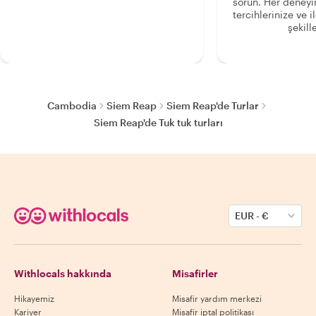
sorun. Her deney
tercihlerinize ve i
şekille
Cambodia
Siem Reap
Siem Reap'de Turlar
Siem Reap'de Tuk tuk turları
EUR
-
€
Withlocals hakkında
Misafirler
Hikayemiz
Misafir yardım merkezi
Kariyer
Misafir iptal politikası