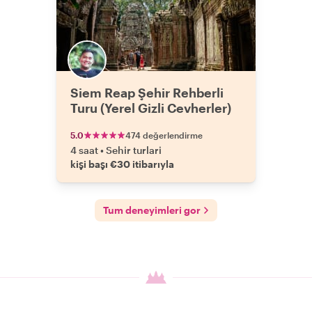
Siem Reap Şehir Rehberli
Turu (Yerel Gizli Cevherler)
5.0
474 değerlendirme
4 saat
•
Sehir turlari
kişi başı €30 itibarıyla
Tum deneyimleri gor