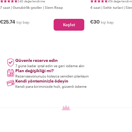
240 değerlendirme
474 değerlendir
7 saat
|
Gunubirlik geziler
|
Siem Reap
4 saat
|
Sehir turlari
|
Sie
€25.74
€30
kişi başı
kişi başı
Keşfet
Güvenle rezerve edin
7 güne kadar iptal edin ve geri ödeme alın
Plan değişikliği mi?
Rezervasyonunuzu kolayca yeniden planlayın
Kendi yönteminizle ödeyin
Kendi para biriminizde hızlı, güvenli ödeme