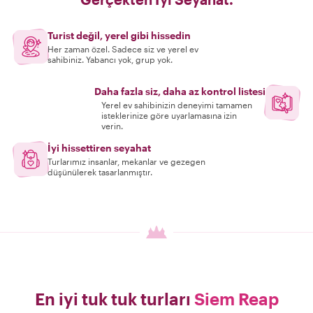
Turist değil, yerel gibi hissedin
Her zaman özel. Sadece siz ve yerel ev
sahibiniz. Yabancı yok, grup yok.
Daha fazla siz, daha az kontrol listesi
Yerel ev sahibinizin deneyimi tamamen
isteklerinize göre uyarlamasına izin
verin.
İyi hissettiren seyahat
Turlarımız insanlar, mekanlar ve gezegen
düşünülerek tasarlanmıştır.
En iyi tuk tuk turları
Siem Reap