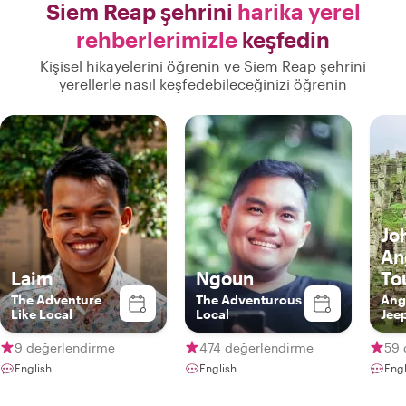
Siem Reap şehrini
harika yerel
rehberlerimizle
keşfedin
Kişisel hikayelerini öğrenin ve Siem Reap şehrini
yerellerle nasıl keşfedebileceğinizi öğrenin
Jo
An
Laim
Ngoun
To
The Adventure
The Adventurous
Ang
Like Local
Local
Jee
9 değerlendirme
474 değerlendirme
59 
English
English
Engl