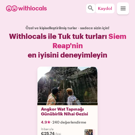
Kaydol
Özel ve kişiselleştirilmiş turlar - sadece sizin için!
Withlocals ile Tuk tuk turları
Siem
Reap'nin
en iyisini deneyimleyin
Angkor Wat Tapınağı
Günübirlik Nihai Gezisi
4.9
·
240 değerlendirme
İtibarıyla
€25.74
+
2
/kişi