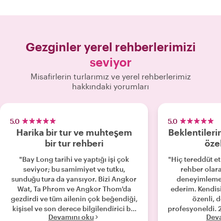
Gezginler yerel rehberlerimizi
seviyor
Misafirlerin turlarımız ve yerel rehberlerimiz
hakkındaki yorumları
5.0
5.0
Harika bir tur ve muhteşem
Beklentileri
bir tur rehberi
özel
"Bay Long tarihi ve yaptığı işi çok
"Hiç tereddüt e
seviyor; bu samimiyet ve tutku,
rehber olara
sunduğu tura da yansıyor. Bizi Angkor
deneyimlemen
Wat, Ta Phrom ve Angkor Thom'da
ederim. Kendisi 
gezdirdi ve tüm ailenin çok beğendiği,
özenli, d
kişisel ve son derece bilgilendirici bir
profesyoneldi. 2 yetişkin, bir genç ve 3
Devamını oku
Dev
tur deneyimi yaşattı. Kamboçya
çocuktan oluş