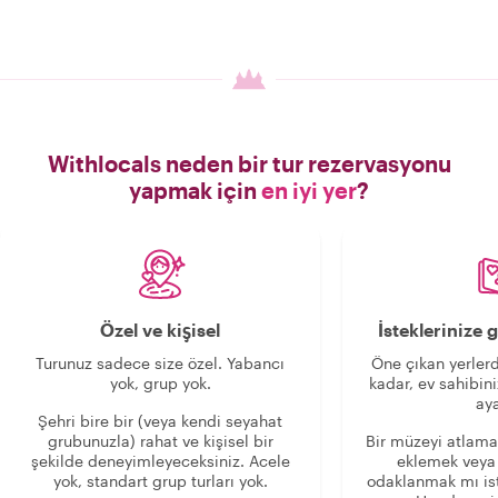
Withlocals neden bir tur rezervasyonu
yapmak için
en iyi yer
?
Özel ve kişisel
İsteklerinize
Turunuz sadece size özel. Yabancı
Öne çıkan yerlerd
yok, grup yok.
kadar, ev sahibini
aya
Şehri bire bir (veya kendi seyahat
grubunuzla) rahat ve kişisel bir
Bir müzeyi atlama
şekilde deneyimleyeceksiniz. Acele
eklemek veya
yok, standart grup turları yok.
odaklanmak mı is