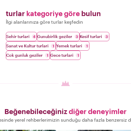
turlar
kategoriye göre
bulun
İlgi alanlarınıza göre turlar keşfedin
Sehir turlari
Gunubirlik geziler
Kesif turlari
4
3
3
Sanat ve Kultur turlari
Yemek turlari
1
1
Cok gunluk geziler
Gece turlari
1
1
Beğenebileceğiniz
diğer deneyimler
sinde yerel rehberlerimizin sunduğu daha fazla benzersiz 