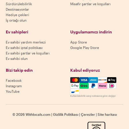
Sürdürülebilirlik
Misafir şartlar ve koşulları
Destinasyonlar
Hediye çekleri
İş ortağı olun
Ev sahipleri
Uygulamamızı indirin
Ev sahibi yardım merkezi
App Store
Ev sahibi iptal politikası
Google Play Store
Ev sahibi şartlar ve koşulları
Ev sahibi olun
Bizi takip edin
Kabul ediyoruz
Mastercard, Visa, Amex, Di
Facebook
Instagram
YouTube
Kullanılabilirlik varış noktasına göre değişir
©
2026
Withlocals.com
|
Gizlilik Politikası
|
Çerezler
|
Site haritası