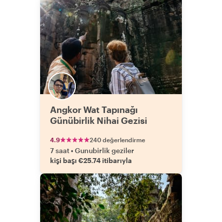
Angkor Wat Tapınağı
Günübirlik Nihai Gezisi
4.9
240 değerlendirme
7 saat
•
Gunubirlik geziler
kişi başı €25.74 itibarıyla