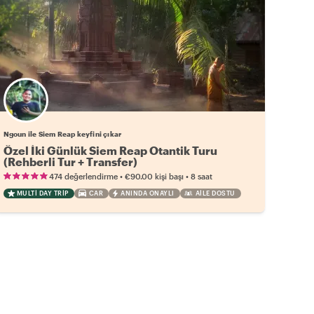
Ngoun ile Siem Reap keyfini çıkar
Özel İki Günlük Siem Reap Otantik Turu
(Rehberli Tur + Transfer)
•
•
474 değerlendirme
€90.00
kişi başı
8 saat
MULTI DAY TRIP
CAR
ANINDA ONAYLI
AILE DOSTU