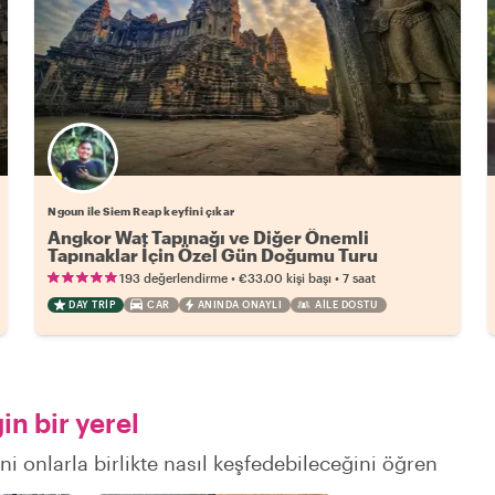
Ngoun ile Siem Reap keyfini çıkar
Angkor Wat Tapınağı ve Diğer Önemli
Tapınaklar İçin Özel Gün Doğumu Turu
•
•
193 değerlendirme
€33.00
kişi başı
7 saat
DAY TRIP
CAR
ANINDA ONAYLI
AILE DOSTU
n bir yerel
ni onlarla birlikte nasıl keşfedebileceğini öğren