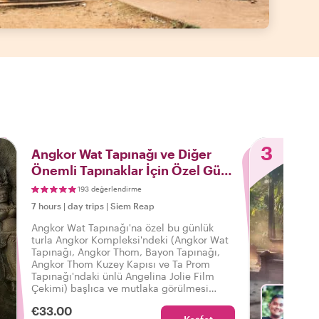
3
Angkor Wat Tapınağı ve Diğer
Önemli Tapınaklar İçin Özel Gün
Doğumu Turu
193 değerlendirme
7 hours
|
day trips
|
Siem Reap
Angkor Wat Tapınağı'na özel bu günlük
turla Angkor Kompleksi'ndeki (Angkor Wat
Tapınağı, Angkor Thom, Bayon Tapınağı,
Angkor Thom Kuzey Kapısı ve Ta Prom
Tapınağı'ndaki ünlü Angelina Jolie Film
Çekimi) başlıca ve mutlaka görülmesi
gereken tapınakların en iyilerini keşfedin.
€33.00
Ngoun 