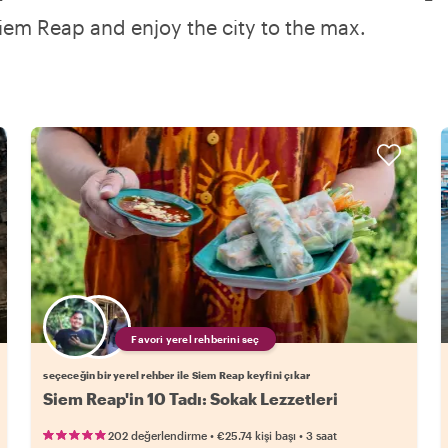
iem Reap and enjoy the city to the max.
Favori yerel rehberini seç
seçeceğin bir yerel rehber ile Siem Reap keyfini çıkar
Siem Reap'in 10 Tadı: Sokak Lezzetleri
•
•
202 değerlendirme
€25.74
kişi başı
3 saat