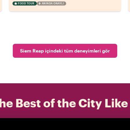
FOOD TOUR
ANINDA ONAYLI
Siem Reap içindeki tüm deneyimleri gör
he Best of the City Like