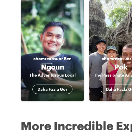
chomreabsuor
Ben
chomreabsuor
Ngoun
Pok
The Adventurous Local
The Passionate Ad
Daha Fazla Gör
Daha Fazla G
More Incredible Ex