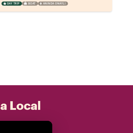
DAY TRIP
BOAT
ANINDA ONAYLI
 a Local