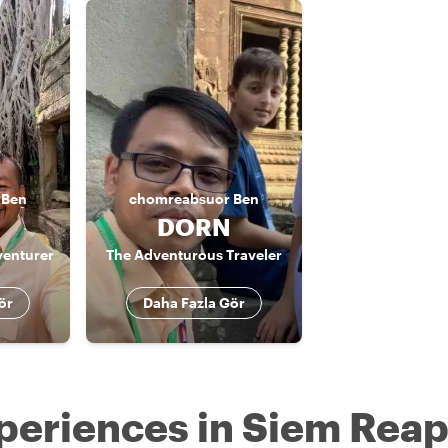
Ben
chomreabsuor
Ben
DORN
venturer
The Adventurous Traveler
ör
Daha Fazla Gör
periences in Siem Rea