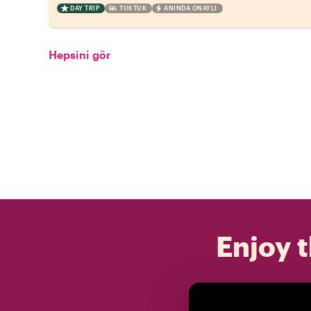
DAY TRIP
TUKTUK
ANINDA ONAYLI
Hepsini gör
Enjoy t