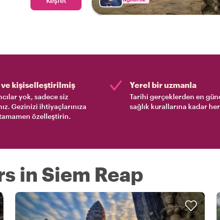
Keşfet
mutlaka yapılması
ve kişiselleştirilmiş
Yerel bir uzmanla
cılar yok, sadece siz
Tarihi gerçeklerden en gün
nız. Gezinizi ihtiyaçlarınıza
sağlık kurallarına kadar her
tamamen özelleştirin.
rs in Siem Reap