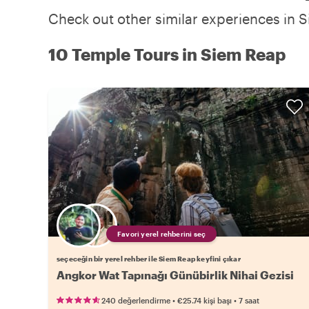
Check out other similar experiences in S
10 Temple Tours in Siem Reap
Favori yerel rehberini seç
seçeceğin bir yerel rehber ile Siem Reap keyfini çıkar
Angkor Wat Tapınağı Günübirlik Nihai Gezisi
•
•
240 değerlendirme
€25.74
kişi başı
7 saat