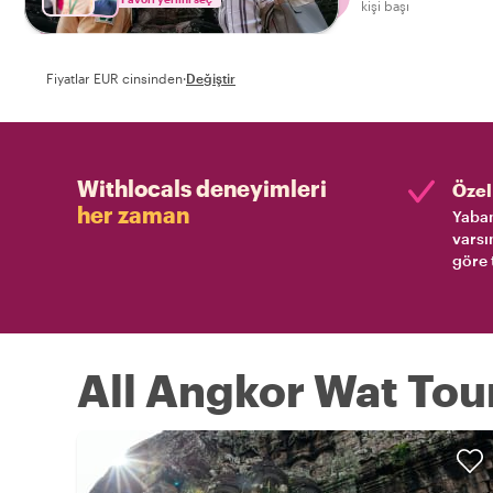
kişi başı
hediye edin - bu 
gereken bir şey!
Fiyatlar EUR cinsinden
·
Değiştir
Withlocals deneyimleri
Özel 
her zaman
Yaban
varsı
göre 
All Angkor Wat Tou