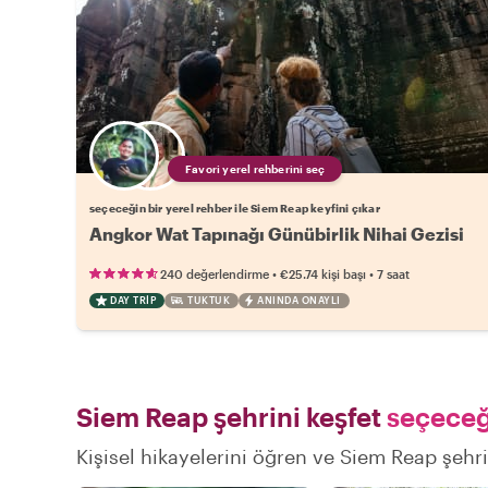
Favori yerel rehberini seç
seçeceğin bir yerel rehber ile Siem Reap keyfini çıkar
Angkor Wat Tapınağı Günübirlik Nihai Gezisi
•
•
240 değerlendirme
€25.74
kişi başı
7 saat
DAY TRIP
TUKTUK
ANINDA ONAYLI
Siem Reap şehrini keşfet
seçeceği
Kişisel hikayelerini öğren ve Siem Reap şehri