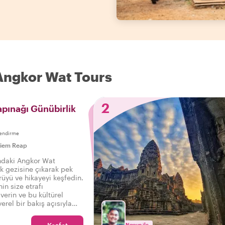
 Angkor Wat Tours
2
pınağı Günübirlik
endirme
iem Reap
ndaki Angkor Wat
k gezisine çıkarak pek
rüyü ve hikayeyi keşfedin.
nin size etrafı
verin ve bu kültürel
erel bir bakış açısıyla
inize bir yerel ile
ğı günübirlik gezisi
Ngoun ile