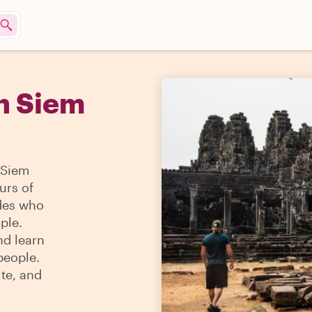
n Siem
 Siem
urs of
ides who
ple.
nd learn
people.
ite, and