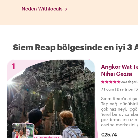
Neden Withlocals
Siem Reap bölgesinde en iyi 3
1
Angkor Wat Ta
Nihai Gezisi
240 değerl
7 hours
|
Day trips
|
S
Siem Reap'in dışı
Tapınağı günübirli
çok hazineyi, içgö
Yerel bir ev sahibi
gezdirmesine izin 
cazibe merkezini y
deneyimleyin. Kend
€25.74
Angkor Wat Tapına
Favori yerlini seç