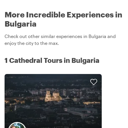
More Incredible Experiences in
Bulgaria
Check out other similar experiences in Bulgaria and
enjoy the city to the max.
1 Cathedral Tours in Bulgaria