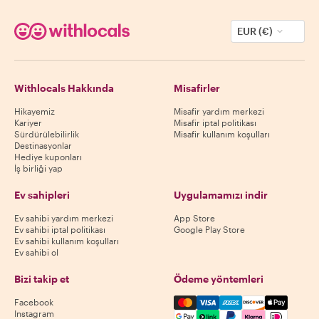
EUR (€)
Withlocals Hakkında
Misafirler
Hikayemiz
Misafir yardım merkezi
Kariyer
Misafir iptal politikası
Sürdürülebilirlik
Misafir kullanım koşulları
Destinasyonlar
Hediye kuponları
İş birliği yap
Ev sahipleri
Uygulamamızı indir
Ev sahibi yardım merkezi
App Store
Ev sahibi iptal politikası
Google Play Store
Ev sahibi kullanım koşulları
Ev sahibi ol
Bizi takip et
Ödeme yöntemleri
Mastercard, Visa, Amex, Di
Facebook
Instagram