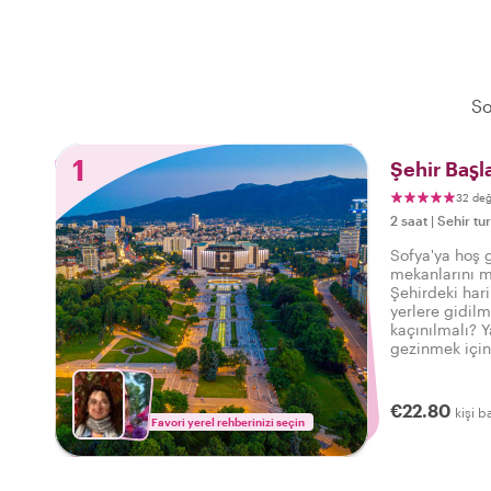
So
1
Şehir Başl
32 de
2 saat
|
Sehir tur
Sofya'ya hoş g
mekanlarını m
Şehirdeki hari
yerlere gidilm
kaçınılmalı? 
gezinmek için
var? Bir yerel 
şehir geziniz
€22.80
kişi b
Favori yerel rehberinizi seçin