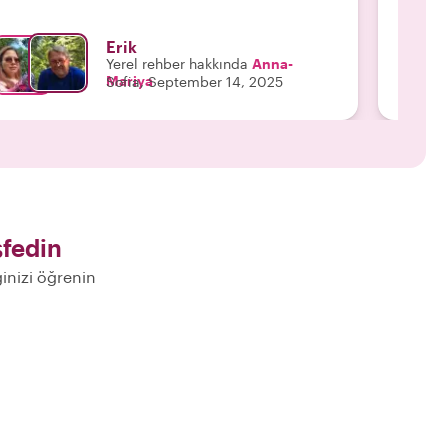
Erik
Yerel rehber hakkında
Anna-
Mariya
Sofia, September 14, 2025
fedin
ğinizi öğrenin