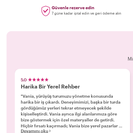
Güvenle rezerve edin
7 güne kadar iptal edin ve geri ödeme alın
Mi
5.0
Harika Bir Yerel Rehber
"Vania, yürüyüş turumuzu yönetme konusunda
harika bir iş çıkardı. Deneyimimizi, başka bir turda
gördüğümüz yerleri tekrar etmeyecek şekilde
kişiselleştirdi. Vania ayrıca ilgi alanlarımıza göre
bize göstermek için özel materyaller de getirdi.
Hiçbir fırsatı kaçırmadı; Vania bize yerel pazarlar ve
Devamını oku
festivaller gibi sadece turumuzun olduğu gün veya