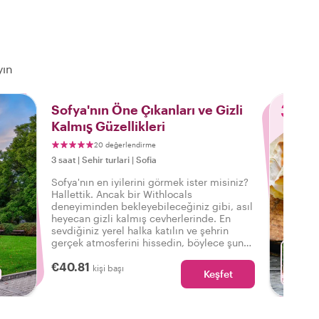
yın
3
Sofya'nın Öne Çıkanları ve Gizli
Kalmış Güzellikleri
20 değerlendirme
3 saat
|
Sehir turlari
|
Sofia
Sofya'nın en iyilerini görmek ister misiniz?
Hallettik. Ancak bir Withlocals
deneyiminden bekleyebileceğiniz gibi, asıl
heyecan gizli kalmış cevherlerinde. En
sevdiğiniz yerel halka katılın ve şehrin
gerçek atmosferini hissedin, böylece şunu
söyleyebilirsiniz: Gerçek Sofya'yı
€40.81
deneyimledim!
kişi başı
Keşfet