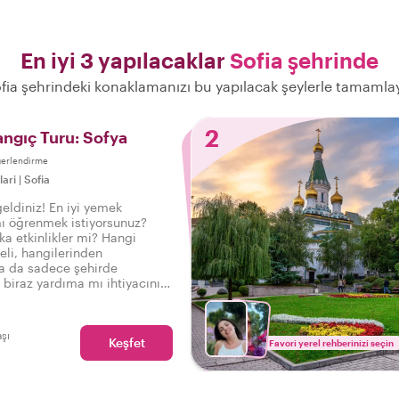
En iyi 3 yapılacaklar
Sofia şehrinde
fia şehrindeki konaklamanızı bu yapılacak şeylerle tamamla
2
angıç Turu: Sofya
ğerlendirme
lari
|
Sofia
eldiniz! En iyi yemek
ı öğrenmek istiyorsunuz?
ka etkinlikler mi? Hangi
eli, hangilerinden
Ya da sadece şehirde
 biraz yardıma mı ihtiyacınız
ile bu özel turu ayırtın ve
e doğru başlangıcı yapın.
aşı
Keşfet
Favori yerel rehberinizi seçin