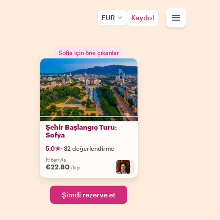
EUR
Kaydol
Sofia için öne çıkanlar
Şehir Başlangıç Turu:
Sofya
5.0
·
32 değerlendirme
İtibarıyla
€22.80
+
2
/kişi
Şimdi rezerve et