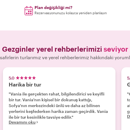
Plan değişikliği mi?
Rezervasyonunuzu kolayca yeniden planlayın
Gezginler yerel rehberlerimizi
seviyor
safirlerin turlarımız ve yerel rehberlerimiz hakkındaki yoruml
5.0
5
Harika bir tur
G
"Vania ile gerçekten rahat, bilgilendirici ve keyifli
"
bir tur. Vania'nın kişisel bir dokunuş kattığı,
too
Sofya'nın merkezindeki ünlü ve daha az bilinen
a
yerlerini keşfederken harika zaman geçirdik. Vania
g
D
ile bir tur kesinlikle tavsiye edilir."
Devamını oku