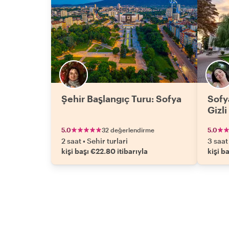
Şehir Başlangıç Turu: Sofya
Sofy
Gizli
5.0
32 değerlendirme
5.0
2 saat
•
Sehir turlari
3 saat
kişi başı €22.80 itibarıyla
kişi b