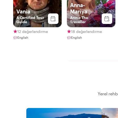
Anna-
Vania
Mariya
A Certified Tour
Annie The
Guide
Traveller
12 değerlendirme
18 değerlendirme
English
English
Yerel rehb