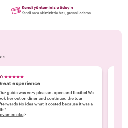
Kendi yönteminizle ödeyin
Kendi para biriminizde hızlı, güvenli ödeme
arı
.0
5.0
reat experience
Amazi
Our guide was very pleasant open and flexibel We
"This w
k her out on diner and continued the tour
was de
fterwards No idea what it costed because it was a
was ver
ift "
a great
evamını oku
could e
Devamı