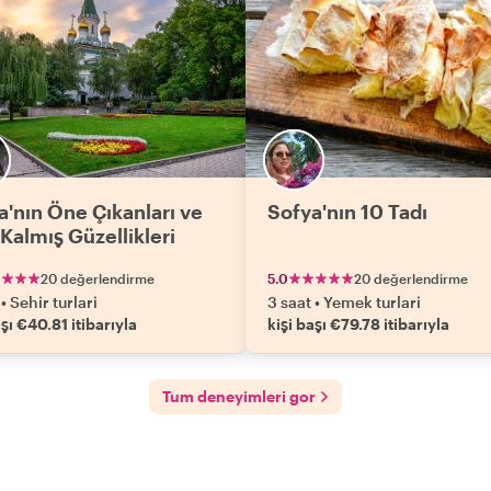
a'nın Öne Çıkanları ve
Sofya'nın 10 Tadı
 Kalmış Güzellikleri
20 değerlendirme
5.0
20 değerlendirme
•
Sehir turlari
3 saat
•
Yemek turlari
aşı €40.81 itibarıyla
kişi başı €79.78 itibarıyla
Tum deneyimleri gor