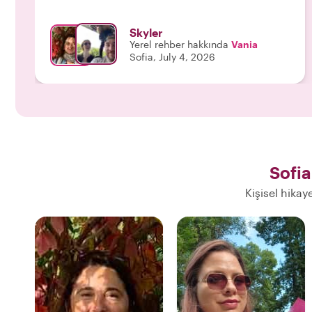
sezonda gerçekleşen geçici etkinlikleri gösterdi.
Çok bilgiliydi ve bizim için gerçekten harika bir
Skyler
deneyim organize etti."
Yerel rehber hakkında
Vania
Sofia, July 4, 2026
Sofia
Kişisel hikay