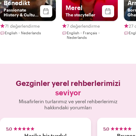
Benedikt
Ar
Merel
Passionate
Bor
History & Culture
The storyteller
Ghe
Superspreader
71 değerlendirme
7 değerlendirme
27 
English・Nederlands
English・Français・
Engl
Nederlands
Gezginler yerel rehberlerimizi
seviyor
Misafirlerin turlarımız ve yerel rehberlerimiz
hakkındaki yorumları
5.0
5.0
Harika bir turdu!
Bruges 