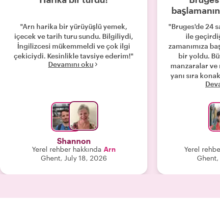
başlamanı
"Arn harika bir yürüyüşlü yemek,
"Bruges'de 24 s
içecek ve tarih turu sundu. Bilgiliydi,
ile geçirdi
İngilizcesi mükemmeldi ve çok ilgi
zamanımıza ba
çekiciydi. Kesinlikle tavsiye ederim!"
bir yoldu. Bü
Devamını oku
manzaralar ve
yanı sıra kona
Dev
için harika ta
Shannon
Yerel rehber hakkında
Arn
Yerel rehb
Ghent, July 18, 2026
Ghent,