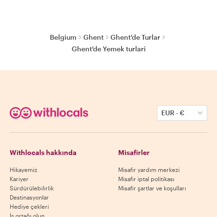
Belgium
Ghent
Ghent'de Turlar
Ghent'de Yemek turlari
EUR
-
€
Withlocals hakkında
Misafirler
Hikayemiz
Misafir yardım merkezi
Kariyer
Misafir iptal politikası
Sürdürülebilirlik
Misafir şartlar ve koşulları
Destinasyonlar
Hediye çekleri
İş ortağı olun