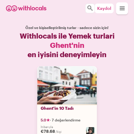
Kaydol
Özel ve kişiselleştirilmiş turlar - sadece sizin için!
Withlocals ile Yemek turlari
Ghent'nin
en iyisini deneyimleyin
Ghent'in 10 Tadı
5.0
·
7 değerlendirme
İtibarıyla
€78.68
/kişi