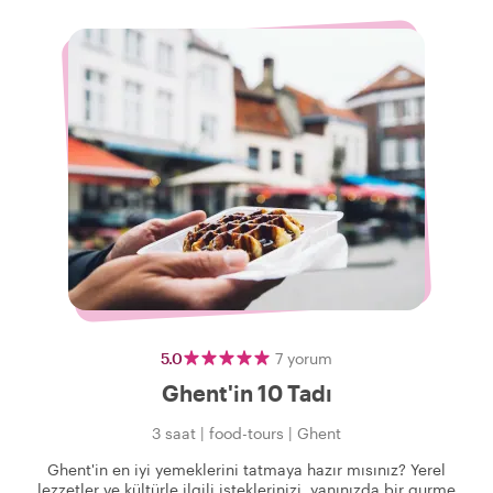
5.0
7
yorum
Ghent'in 10 Tadı
3 saat
|
food-tours
|
Ghent
Ghent'in en iyi yemeklerini tatmaya hazır mısınız? Yerel
lezzetler ve kültürle ilgili isteklerinizi, yanınızda bir gurme