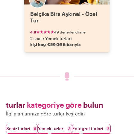
Belçika Bira Aşkına! - Özel
Tur
4.8
49 değerlendirme
2 saat
•
Yemek turlari
kişi başı €59.06 itibarıyla
turlar
kategoriye göre
bulun
İlgi alanlarınıza göre turlar keşfedin
Sehir turlari
Yemek turlari
Fotograf turlari
6
3
2