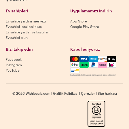
Ev sahipleri
Uygulamamızı indirin
Ev sahibi yardım merkezi
App Store
Ev sahibi iptal politikası
Google Play Store
Ev sahibi şartlar ve koşulları
Ev sahibi olun
Bizi takip edin
Kabul ediyoruz
Mastercard, Visa, Amex, Di
Facebook
Instagram
YouTube
Kullanılabilirlik varış noktasına göre değişir
©
2026
Withlocals.com
|
Gizlilik Politikası
|
Çerezler
|
Site haritası