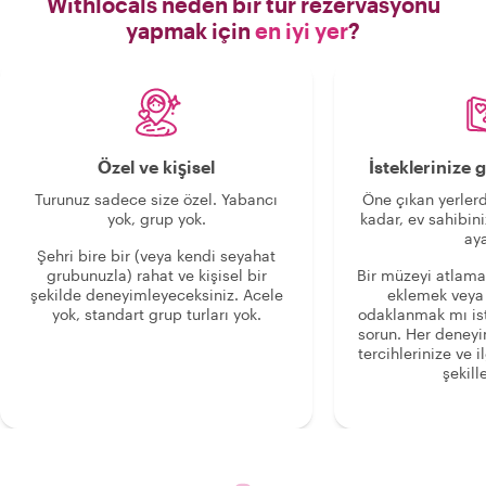
Withlocals neden bir tur rezervasyonu
yapmak için
en iyi yer
?
Özel ve kişisel
İsteklerinize
Turunuz sadece size özel. Yabancı
Öne çıkan yerlerd
yok, grup yok.
kadar, ev sahibini
aya
Şehri bire bir (veya kendi seyahat
grubunuzla) rahat ve kişisel bir
Bir müzeyi atlama
şekilde deneyimleyeceksiniz. Acele
eklemek veya
yok, standart grup turları yok.
odaklanmak mı is
sorun. Her deney
tercihlerinize ve i
şekille