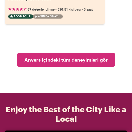
•
•
87 değerlendirme
€91.91
kişi başı
3 saat
FOOD TOUR
ANINDA ONAYLI
Anvers içindeki tüm deneyimleri gör
Enjoy the Best of the City Like a
Local