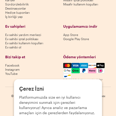
Kariyer
Misafir iptal politikası
Sürdürülebilirlik
Misafir kullanım koşulları
Destinasyonlar
Hediye kuponları
İş birliği yap
Ev sahipleri
Uygulamamızı indir
Ev sahibi yardım merkezi
App Store
Ev sahibi iptal politikası
Google Play Store
Ev sahibi kullanım koşulları
Ev sahibi ol
Bizi takip et
Ödeme yöntemleri
Mastercard, Visa, Amex, Di
Facebook
Instagram
YouTube
Kullanılabilirlik destinasyona göre değişir
Çerez İzni
©
2026
Withlocals.com
|
Gizlilik Politikası
|
Çerezler
|
Site haritası
Platformumuzda size en iyi kullanıcı
deneyimini sunmak için çerezleri
kullanıyoruz! Ayrıca analiz ve pazarlama
amaçları için de çerezlerden faydalanıyoruz.