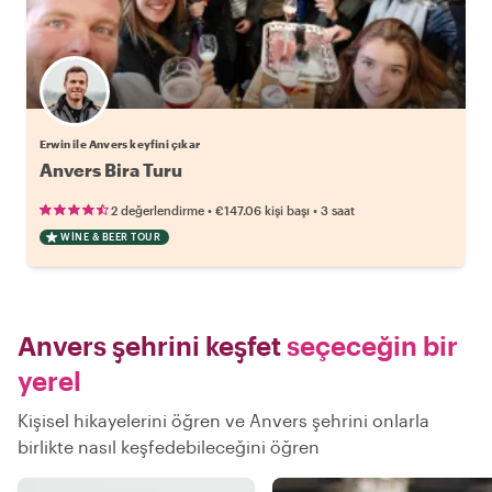
Erwin ile Anvers keyfini çıkar
Anvers Bira Turu
•
•
2 değerlendirme
€147.06
kişi başı
3 saat
WINE & BEER TOUR
Anvers şehrini keşfet
seçeceğin bir
yerel
Kişisel hikayelerini öğren ve Anvers şehrini onlarla
birlikte nasıl keşfedebileceğini öğren