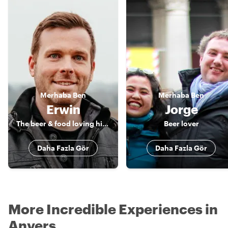
Merhaba
Ben
Merhaba
Ben
Erwin
Jorge
The beer & food loving historian
Beer lover
Daha Fazla Gör
Daha Fazla Gör
More Incredible Experiences in
Anvers