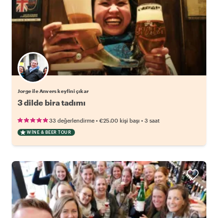
Jorge ile Anvers keyfini çıkar
3 dilde bira tadımı
•
•
33 değerlendirme
€25.00
kişi başı
3 saat
WINE & BEER TOUR