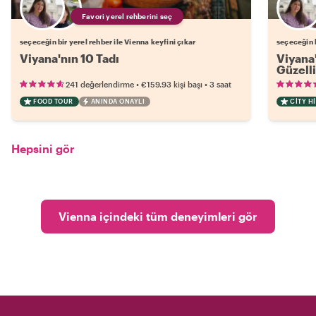
Favori yerel rehberini seç
seçeceğin bir yerel rehber ile Vienna keyfini çıkar
seçeceğin b
Viyana'nın 10 Tadı
Viyana'
Güzelli
•
•
241 değerlendirme
€159.93
kişi başı
3 saat
FOOD TOUR
ANINDA ONAYLI
CITY H
Hepsini gör
Vienna içindeki tüm deneyimleri gör