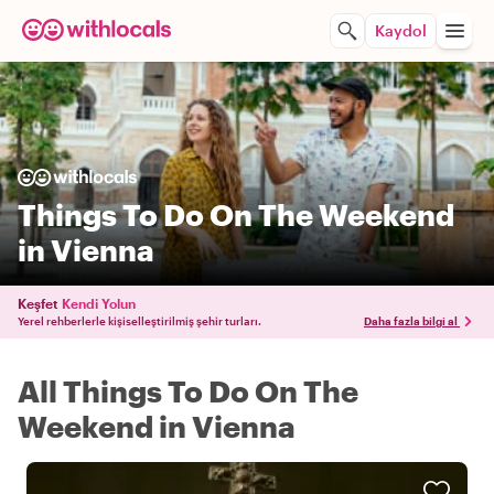
Kaydol
Things To Do On The Weekend
in Vienna
Keşfet
Kendi Yolun
Yerel rehberlerle kişiselleştirilmiş şehir turları.
Daha fazla bilgi al
All Things To Do On The
Weekend in Vienna