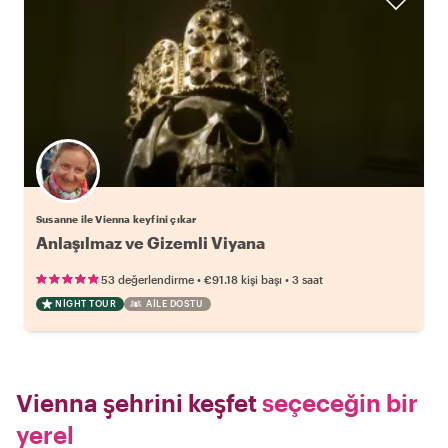
Susanne ile Vienna keyfini çıkar
Anlaşılmaz ve Gizemli Viyana
•
•
53 değerlendirme
€91.18
kişi başı
3 saat
NIGHT TOUR
AILE DOSTU
Vienna şehrini keşfet
seçeceğin bir
yerel