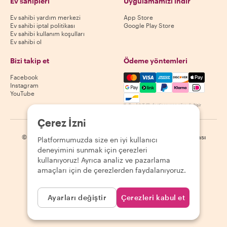
Ev sahipleri
Uygulamamızı indir
Ev sahibi yardım merkezi
App Store
Ev sahibi iptal politikası
Google Play Store
Ev sahibi kullanım koşulları
Ev sahibi ol
Bizi takip et
Ödeme yöntemleri
Mastercard, Visa, Amex, Di
Facebook
Instagram
YouTube
Kullanılabilirlik destinasyona göre değişir
Çerez İzni
©
2026
Withlocals.com
|
Gizlilik Politikası
|
Çerezler
|
Site haritası
Platformumuzda size en iyi kullanıcı
deneyimini sunmak için çerezleri
kullanıyoruz! Ayrıca analiz ve pazarlama
amaçları için de çerezlerden faydalanıyoruz.
Ayarları değiştir
Çerezleri kabul et