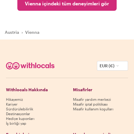
Vienna içindeki tüm deneyimleri gör
Austria
›
Vienna
EUR (€)
Withlocals Hakkında
Misafirler
Hikayemiz
Misafir yardım merkezi
Kariyer
Misafir iptal politikası
Sürdürülebilirlik
Misafir kullanım koşulları
Destinasyonlar
Hediye kuponları
İş birliği yap