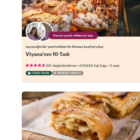
Favori yerel rehberini seç
seçeceğin bir yerel rehber ile Vienna keyfini çıkar
Viyana'nın 10 Tadı
•
•
241 değerlendirme
€159.93
kişi başı
3 saat
FOOD TOUR
ANINDA ONAYLI