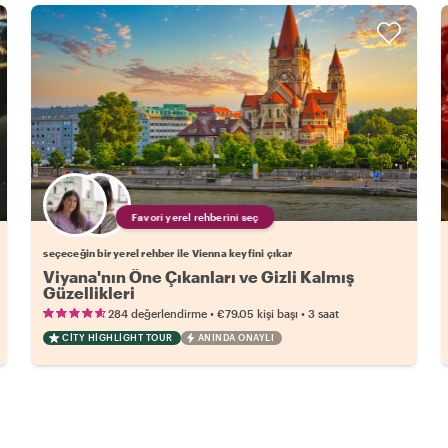
Favori yerel rehberini seç
seçeceğin bir yerel rehber ile Vienna keyfini çıkar
Viyana'nın Öne Çıkanları ve Gizli Kalmış
Güzellikleri
•
•
284 değerlendirme
€79.05
kişi başı
3 saat
CITY HIGHLIGHT TOUR
ANINDA ONAYLI