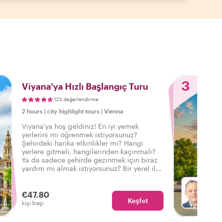
3
Viyana'ya Hızlı Başlangıç Turu
123 değerlendirme
2 hours
|
city highlight tours
|
Vienna
Viyana'ya hoş geldiniz! En iyi yemek
yerlerini mi öğrenmek istiyorsunuz?
Şehirdeki harika etkinlikler mi? Hangi
yerlere gitmeli, hangilerinden kaçınmalı?
Ya da sadece şehirde gezinmek için biraz
yardım mı almak istiyorsunuz? Bir yerel ile
bu özel tura katılarak, şehir gezinize doğru
başlangıcı yapmanız için Viyana'ya
mükemmel bir giriş yapın.
€47.80
Keşfet
Fa
kişi başı