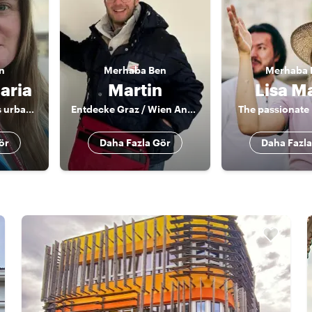
n
Merhaba
Ben
Merhaba
aria
Martin
Lisa M
Archaeology meets urban history
Entdecke Graz / Wien Andersrum
The passionate 
ör
Daha Fazla Gör
Daha Fazla