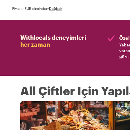
Fiyatlar EUR cinsinden
·
Değiştir
Withlocals deneyimleri
Özel 
her zaman
Yaban
varsı
göre 
All Çiftler Için Yap