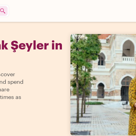
ak Şeyler in
scover
and spend
hare
times as