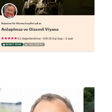
Susanne ile Vienna keyfini çıkar
Anlaşılmaz ve Gizemli Viyana
•
•
53 değerlendirme
€91.18
kişi başı
3 saat
NIGHT TOUR
AILE DOSTU