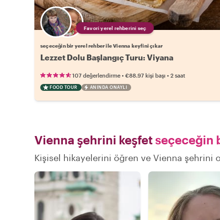
Favori yerel rehberini seç
seçeceğin bir yerel rehber ile Vienna keyfini çıkar
Lezzet Dolu Başlangıç Turu: Viyana
•
•
107 değerlendirme
€88.97
kişi başı
2 saat
FOOD TOUR
ANINDA ONAYLI
Vienna şehrini keşfet
seçeceğin b
Kişisel hikayelerini öğren ve Vienna şehrini o