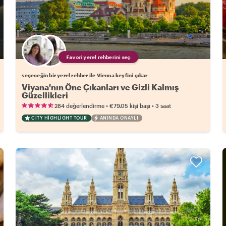
Favori yerel rehberini seç
seçeceğin bir yerel rehber ile Vienna keyfini çıkar
Viyana'nın Öne Çıkanları ve Gizli Kalmış
Güzellikleri
•
•
284 değerlendirme
€79.05
kişi başı
3 saat
CITY HIGHLIGHT TOUR
ANINDA ONAYLI