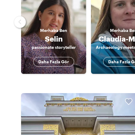
Merhaba
Ben
Merhaba
Be
Selin
Claudia-M
passionate storyteller
Daha Fazla Gör
Daha Fazla G