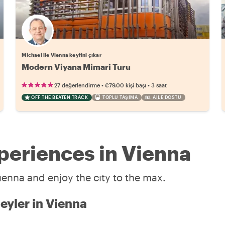
Michael ile Vienna keyfini çıkar
Modern Viyana Mimari Turu
•
•
27 değerlendirme
€79.00
kişi başı
3 saat
OFF THE BEATEN TRACK
TOPLU TAŞIMA
AILE DOSTU
periences in Vienna
ienna and enjoy the city to the max.
eyler in Vienna