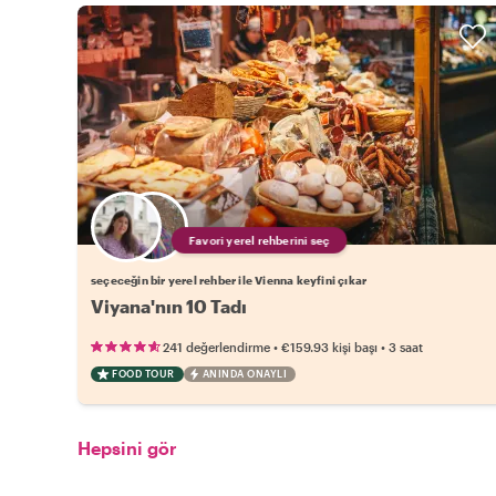
Favori yerel rehberini seç
seçeceğin bir yerel rehber ile Vienna keyfini çıkar
Viyana'nın 10 Tadı
•
•
241 değerlendirme
€159.93
kişi başı
3 saat
FOOD TOUR
ANINDA ONAYLI
Hepsini gör