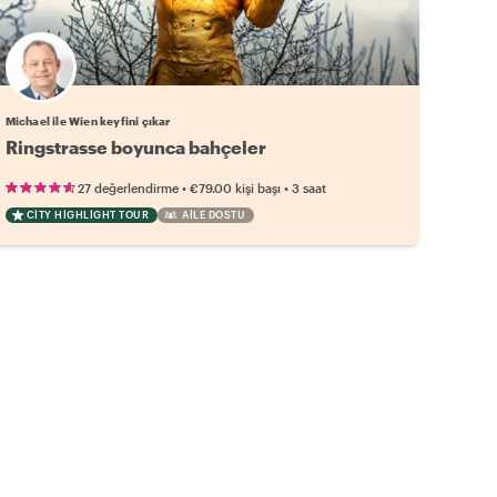
Michael ile Wien keyfini çıkar
Ringstrasse boyunca bahçeler
•
•
27 değerlendirme
€79.00
kişi başı
3 saat
CITY HIGHLIGHT TOUR
AILE DOSTU