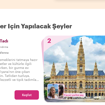
ler Için Yapılacak Şeyler
2
 Tadı
endirme
Vienna
yemeklerini tatmaya hazır
tler ve kültürle ilgili
larken, bir gurme ev
 Viyana'nın öne çıkan
in. Tatlıdan tuzluya,
lezzetli ve tipik tadımla
bir yemek turunun tadını
Keşfet
Favori yerlini seç