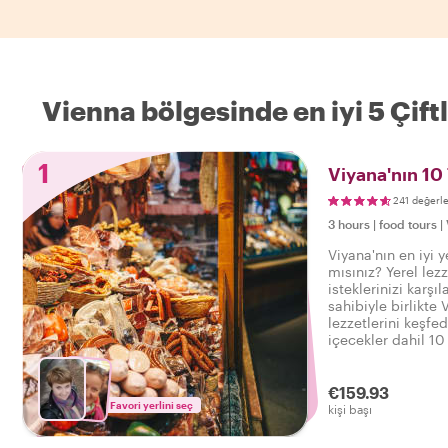
Vienna bölgesinde en iyi 5 Çift
1
Viyana'nın 10
241 değerl
3 hours
|
food tours
|
Viyana'nın en iyi 
mısınız? Yerel lezze
isteklerinizi karşı
sahibiyle birlikte
lezzetlerini keşfed
içecekler dahil 10 
Viyana'da keyifli 
çıkarın.
€159.93
Favori yerlini seç
kişi başı