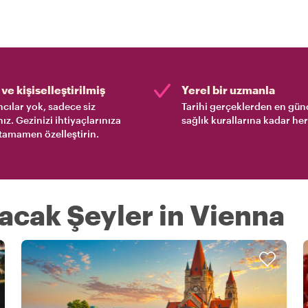
ve kişiselleştirilmiş
Yerel bir uzmanla
cılar yok, sadece siz
Tarihi gerçeklerden en gün
nız. Gezinizi ihtiyaçlarınıza
sağlık kurallarına kadar her
tamamen özelleştirin.
ılacak Şeyler in Vienna