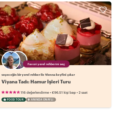
Favori yerel rehberini seç
seçeceğin bir yerel rehber ile Vienna keyfini çıkar
Viyana Tadı: Hamur İşleri Turu
•
•
116 değerlendirme
€96.51
kişi başı
2 saat
FOOD TOUR
ANINDA ONAYLI