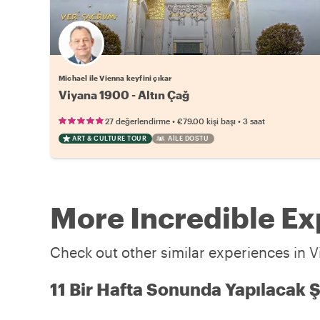
Michael ile Vienna keyfini çıkar
Viyana 1900 - Altın Çağ
•
•
27 değerlendirme
€79.00
kişi başı
3 saat
ART & CULTURE TOUR
AILE DOSTU
More Incredible Ex
Check out other similar experiences in V
11 Bir Hafta Sonunda Yapılacak Ş