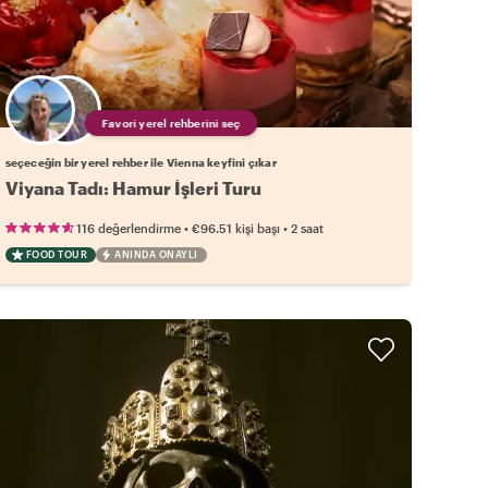
Favori yerel rehberini seç
seçeceğin bir yerel rehber ile Vienna keyfini çıkar
Viyana Tadı: Hamur İşleri Turu
•
•
116 değerlendirme
€96.51
kişi başı
2 saat
FOOD TOUR
ANINDA ONAYLI