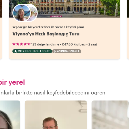
Favori yerel rehberini seç
seçeceğin bir yerel rehber ile Vienna keyfini çıkar
Viyana'ya Hızlı Başlangıç Turu
•
•
123 değerlendirme
€47.80
kişi başı
2 saat
CITY HIGHLIGHT TOUR
ANINDA ONAYLI
ir yerel
nlarla birlikte nasıl keşfedebileceğini öğren