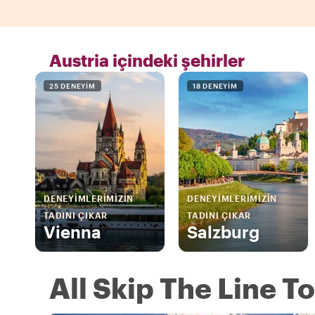
Austria içindeki şehirler
25 DENEYIM
18 DENEYIM
DENEYIMLERIMIZIN
DENEYIMLERIMIZIN
TADINI ÇIKAR
TADINI ÇIKAR
Vienna
Salzburg
All Skip The Line To