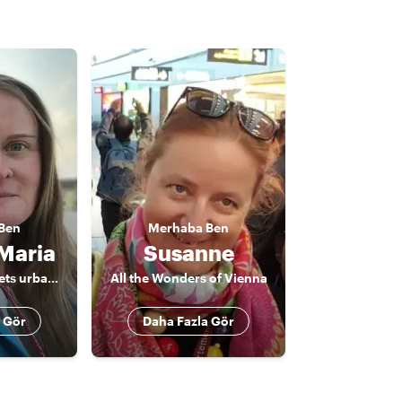
Ben
Merhaba
Ben
Maria
Susanne
Archaeology meets urban history
All the Wonders of Vienna
 Gör
Daha Fazla Gör