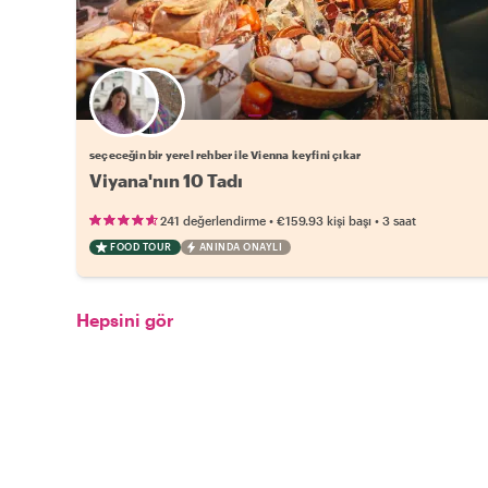
Favori yerel rehberini seç
seçeceğin bir yerel rehber ile Vienna keyfini çıkar
Viyana'nın 10 Tadı
•
•
241 değerlendirme
€159.93
kişi başı
3 saat
FOOD TOUR
ANINDA ONAYLI
Hepsini gör