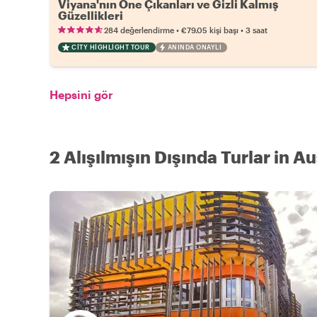
Viyana'nın Öne Çıkanları ve Gizli Kalmış
Güzellikleri
•
•
284 değerlendirme
€79.05
kişi başı
3 saat
CITY HIGHLIGHT TOUR
ANINDA ONAYLI
Hepsini gör
2 Alışılmışın Dışında Turlar in Au