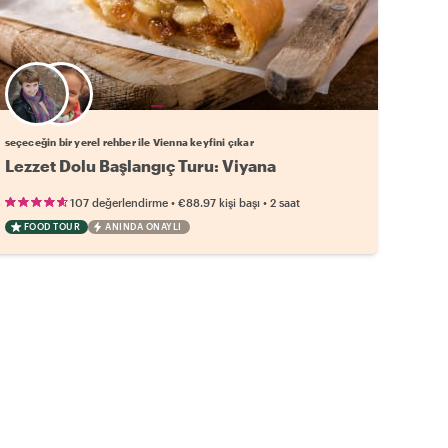
Favori yerel rehberini seç
seçeceğin bir yerel rehber ile Vienna keyfini çıkar
Lezzet Dolu Başlangıç Turu: Viyana
•
•
107 değerlendirme
€88.97
kişi başı
2 saat
FOOD TOUR
ANINDA ONAYLI