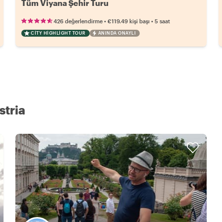
Tüm Viyana Şehir Turu
•
•
426 değerlendirme
€119.49
kişi başı
5 saat
CITY HIGHLIGHT TOUR
ANINDA ONAYLI
stria