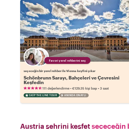
Favori yerel rehberini seç
seçeceğin bir yerel rehber ile Vienna keyfini çıkar
Schönbrunn Sarayı, Bahçeleri ve Çevresini
Keşfedin
•
•
111 değerlendirme
€129.35
kişi başı
3 saat
SKIP THE LINE TOUR
ANINDA ONAYLI
Austria şehrini keşfet
seçeceğin b