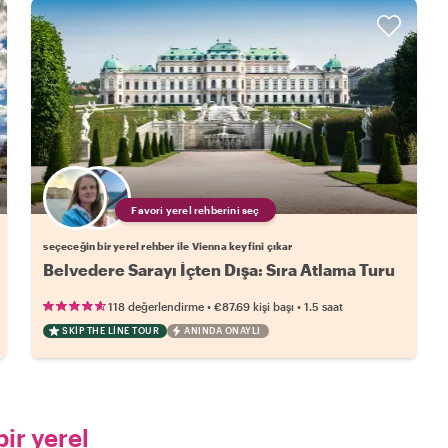
Favori yerel rehberini seç
seçeceğin bir yerel rehber ile Vienna keyfini çıkar
Belvedere Sarayı İçten Dışa: Sıra Atlama Turu
•
•
118 değerlendirme
€87.69
kişi başı
1.5 saat
SKIP THE LINE TOUR
ANINDA ONAYLI
ir yerel