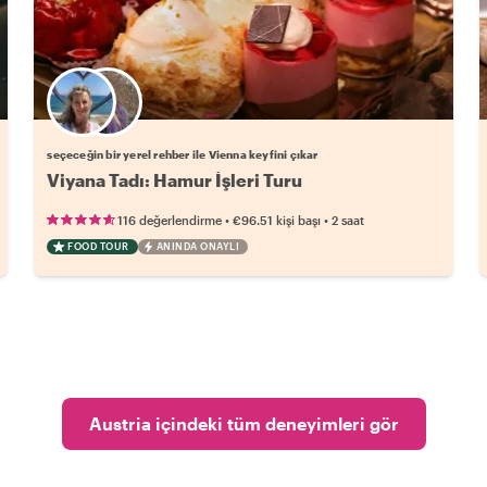
Favori yerel rehberini seç
seçeceğin bir yerel rehber ile Vienna keyfini çıkar
Viyana Tadı: Hamur İşleri Turu
•
•
116 değerlendirme
€96.51
kişi başı
2 saat
FOOD TOUR
ANINDA ONAYLI
Austria içindeki tüm deneyimleri gör