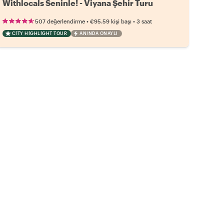
Withlocals Seninle! - Viyana Şehir Turu
•
•
507 değerlendirme
€95.59
kişi başı
3 saat
CITY HIGHLIGHT TOUR
ANINDA ONAYLI