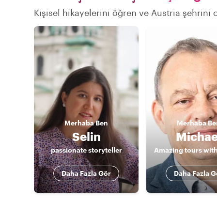
Kişisel hikayelerini öğren ve Austria şehrini 
Merhaba
Ben
Merhaba
Be
Selin
Michae
passionate storyteller
Daha Fazla Gör
Daha Fazla G