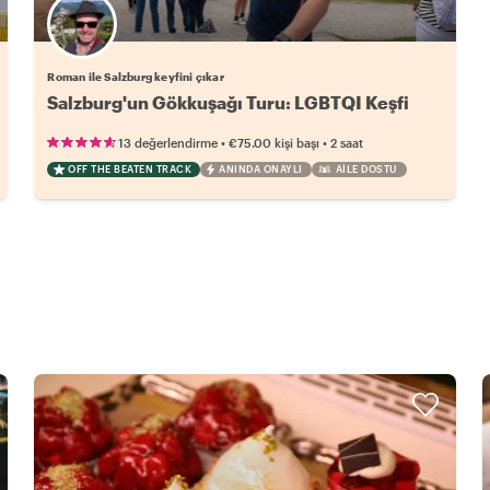
Roman ile Salzburg keyfini çıkar
Salzburg'un Gökkuşağı Turu: LGBTQI Keşfi
•
•
13 değerlendirme
€75.00
kişi başı
2 saat
OFF THE BEATEN TRACK
ANINDA ONAYLI
AILE DOSTU