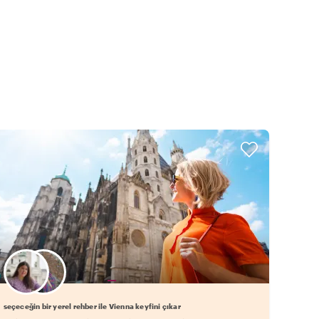
Favori yerel rehberini seç
seçeceğin bir yerel rehber ile Vienna keyfini çıkar