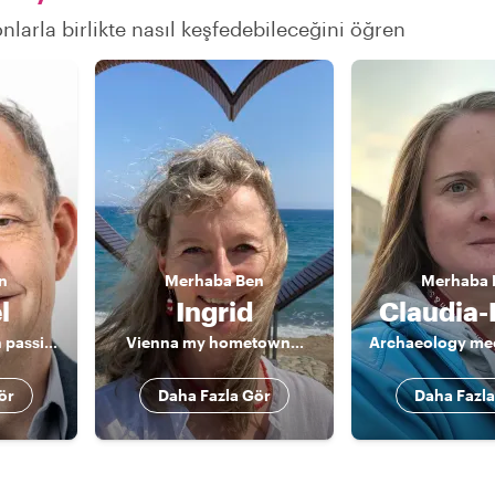
onlarla birlikte nasıl keşfedebileceğini öğren
n
Merhaba
Ben
Merhaba
l
Ingrid
Claudia-
Amazing tours with passionate local
Vienna my hometown...
ör
Daha Fazla Gör
Daha Fazla