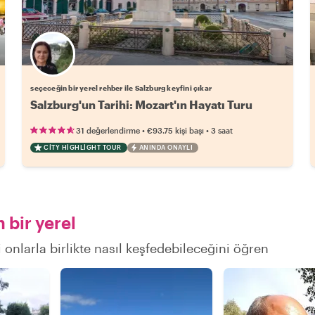
Favori yerel rehberini seç
seçeceğin bir yerel rehber ile Salzburg keyfini çıkar
Salzburg'un Tarihi: Mozart'ın Hayatı Turu
•
•
31 değerlendirme
€93.75
kişi başı
3 saat
CITY HIGHLIGHT TOUR
ANINDA ONAYLI
 bir yerel
 onlarla birlikte nasıl keşfedebileceğini öğren