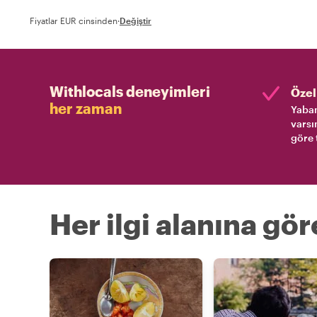
Fiyatlar EUR cinsinden
·
Değiştir
Withlocals deneyimleri
Özel 
her zaman
Yaban
varsı
göre 
Her ilgi alanına gö