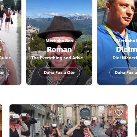
n
Merhaba
Ben
Merhaba
e
Roman
Dietm
Guide
The Everything and Adventurous Guide
Didi Nieder
ör
Daha Fazla Gör
Daha Fazla