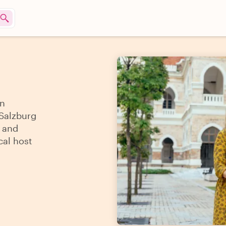
an
 Salzburg
s and
cal host