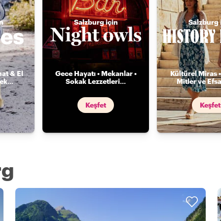
n
Salzburg için
Salzburg 
nat & El
Gece Hayatı • Mekanlar •
Kültürel Miras •
mek
...
Sokak Lezzetleri
...
Mitler ve Efs
Keşfet
Keşfet
rg