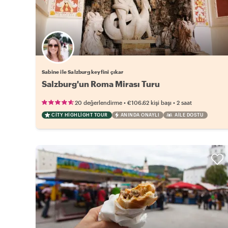
Sabine ile Salzburg keyfini çıkar
Salzburg'un Roma Mirası Turu
•
•
20 değerlendirme
€106.62
kişi başı
2 saat
CITY HIGHLIGHT TOUR
ANINDA ONAYLI
AILE DOSTU