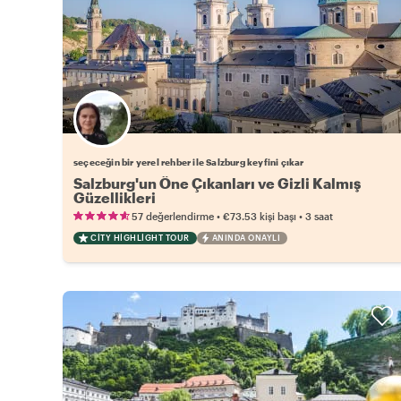
Favori yerel rehberini seç
seçeceğin bir yerel rehber ile Salzburg keyfini çıkar
Salzburg'un Öne Çıkanları ve Gizli Kalmış
Güzellikleri
•
•
57 değerlendirme
€73.53
kişi başı
3 saat
CITY HIGHLIGHT TOUR
ANINDA ONAYLI