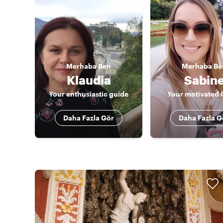
Merhaba
Ben
Merhaba
Be
Klaudia
Sabin
Your enthusiastic guide
Your motivated 
Daha Fazla Gör
Daha Fazla G