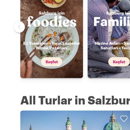
Salzburg için
Salzburg içi
Ev Yemekleri • Yerel Lezzetler
Hazine Avları • Sa
• Yemek Pazarları
...
Sanatları • Ye
Keşfet
Keşfet
All Turlar in Salzbu