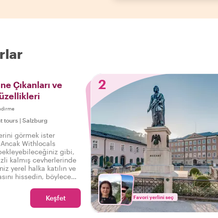
rlar
2
ne Çıkanları ve
üzellikleri
ndirme
t tours
|
Salzburg
erini görmek ister
. Ancak Withlocals
ekleyebileceğiniz gibi,
zli kalmış cevherlerinde
niz yerel halka katılın ve
sını hissedin, böylece
iniz: Gerçek Salzburg'u
Keşfet
Favori yerlini seç