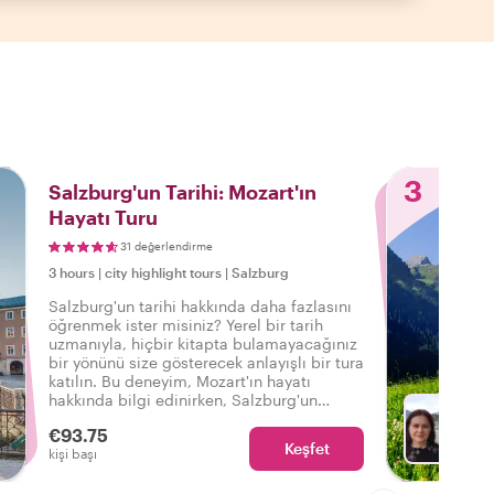
3
Salzburg'un Tarihi: Mozart'ın
Hayatı Turu
31 değerlendirme
3 hours
|
city highlight tours
|
Salzburg
Salzburg'un tarihi hakkında daha fazlasını
öğrenmek ister misiniz? Yerel bir tarih
uzmanıyla, hiçbir kitapta bulamayacağınız
bir yönünü size gösterecek anlayışlı bir tura
katılın. Bu deneyim, Mozart'ın hayatı
hakkında bilgi edinirken, Salzburg'un
geçmişine ve kökenlerine yerel bir bakış
€93.75
açısıyla gözlerinizi açacak.
Keşfet
Fa
kişi başı