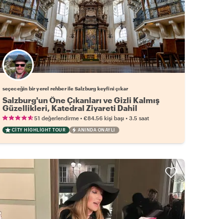
Favori yerel rehberini seç
seçeceğin bir yerel rehber ile Salzburg keyfini çıkar
Salzburg'un Öne Çıkanları ve Gizli Kalmış
Güzellikleri, Katedral Ziyareti Dahil
•
•
51 değerlendirme
€84.56
kişi başı
3.5 saat
CITY HIGHLIGHT TOUR
ANINDA ONAYLI