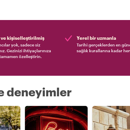
ve kişiselleştirilmiş
Yerel bir uzmanla
cılar yok, sadece siz
Tarihi gerçeklerden en gün
nız. Gezinizi ihtiyaçlarınıza
sağlık kurallarına kadar her
tamamen özelleştirin.
re deneyimler