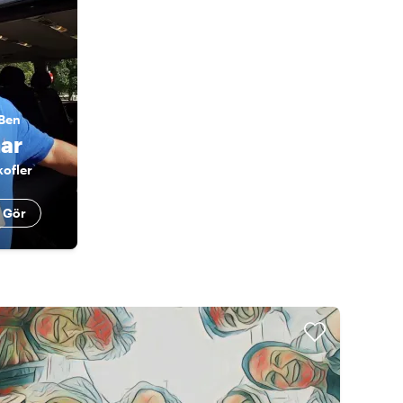
Ben
ar
kofler
 Gör