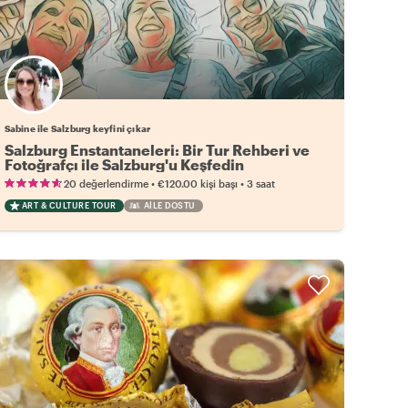
Sabine ile Salzburg keyfini çıkar
Salzburg Enstantaneleri: Bir Tur Rehberi ve
Fotoğrafçı ile Salzburg'u Keşfedin
•
•
20 değerlendirme
€120.00
kişi başı
3 saat
ART & CULTURE TOUR
AILE DOSTU