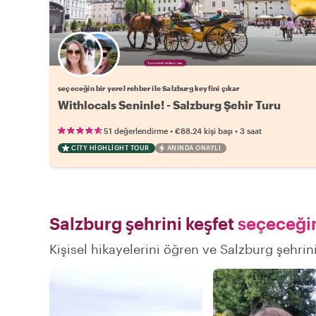
Favori yerel rehberini seç
seçeceğin bir yerel rehber ile Salzburg keyfini çıkar
Withlocals Seninle! - Salzburg Şehir Turu
•
•
51 değerlendirme
€88.24
kişi başı
3 saat
CITY HIGHLIGHT TOUR
ANINDA ONAYLI
Salzburg şehrini keşfet
seçeceğin
Kişisel hikayelerini öğren ve Salzburg şehrini