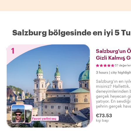
Salzburg bölgesinde en iyi 5 Tu
1
Salzburg'un Ö
Gizli Kalmış G
57 değerle
3 hours
|
city highligh
Salzburg'ın en iyil
misiniz? Hallettik
deneyimlerinden b
gerçek heyecan gi
yatıyor. En sevdiği
şehrin gerçek hava
şunu söyleyebilirs
€73.53
deneyimledim!
Favori yerlini seç
kişi başı