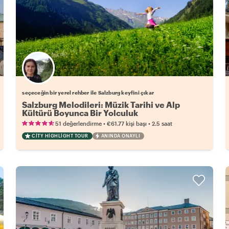
Favori yerel rehberini seç
seçeceğin bir yerel rehber ile Salzburg keyfini çıkar
Salzburg Melodileri: Müzik Tarihi ve Alp
Kültürü Boyunca Bir Yolculuk
•
•
51 değerlendirme
€61.77
kişi başı
2.5 saat
CITY HIGHLIGHT TOUR
ANINDA ONAYLI