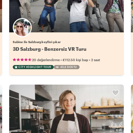
Sabine ile Salzburg keyfini çıkar
3D Salzburg - Benzersiz VR Turu
•
•
20 değerlendirme
€112.50
kişi başı
2 saat
CITY HIGHLIGHT TOUR
AILE DOSTU